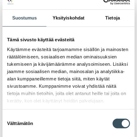
Ava
valik
2021
Suostumus
Yksityiskohdat
Tietoja
Ava
valik
2020
Ava
valik
Tämä sivusto käyttää evästeitä
2019
Käytämme evästeitä tarjoamamme sisällön ja mainosten
Ava
valik
räätälöimiseen, sosiaalisen median ominaisuuksien
2018
tukemiseen ja kävijämäärämme analysoimiseen. Lisäksi
Ava
valik
jaamme sosiaalisen median, mainosalan ja analytiikka-
2017
alan kumppaneillemme tietoja siitä, miten käytät
Ava
sivustoamme. Kumppanimme voivat yhdistää näitä
valik
tietoja muihin tietoihin, joita olet antanut heille tai joita on
kerätty, kun olet käyttänyt heidän palvelujaan.
Avainsanat
Suostumuksen
alv
arvonlisävero
digikauppa
Välttämätön
valinta
digiostaminen
digitaalisuus
digitalisaatio