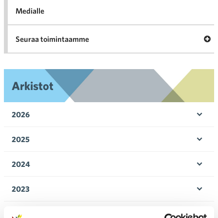
Medialle
Ava
Seuraa toimintaamme
toi
Arkistot
2026
Ava
valik
2025
Ava
valik
2024
Ava
valik
2023
Ava
valik
2022