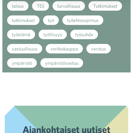
talous
TES
turvallisuus
Tutkimukset
tutkimukset
työ
työehtosopimus
työelämä
työllisyys
työsuhde
vastuullisuus
verkkokauppa
verotus
ympäristö
ympäristövastuu
Ajankohtaiset uutiset