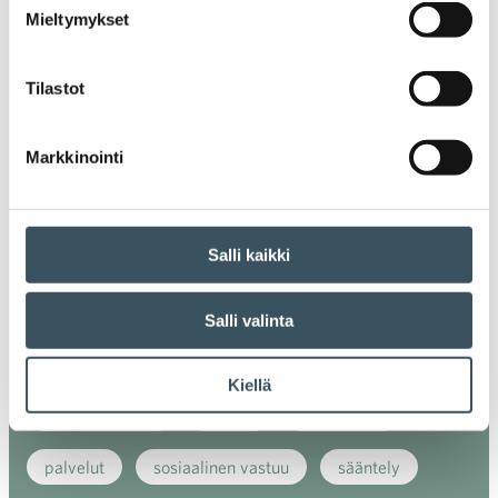
Mieltymykset
energiatehokkuus
erikoiskauppa
EU
Tilastot
ilmasto
kansainvälinen kilpailu
kansainvälinen verkkokauppa
kasvu
Markkinointi
kaupan näkymät
kauppa
kemikaalit
kiertotalous
koronavirus
koulutus
Salli kaikki
kuluttaja
kuluttajat
kuluttajien luottamus
Salli valinta
luottamusindikaattori
myynti
Kiellä
myyntikoulutus
nuoret
osaaminen
palvelut
sosiaalinen vastuu
sääntely