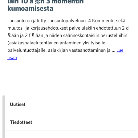
lain 10 a §:n 3 momentin
kumoamisesta
Lausunto on jätetty Lausuntopalveluun. 4 Kommentit sekä
muutos- ja korjausehdotukset palvelulakiin ehdotettuun 2 d
§:ään ja 2 f §:ään ja niiden säännöskohtaisiin perusteluihin
(asiakaspalvelutehtävien antaminen yksityiselle
palveluntuottajalle, asiakirjan vastaanottaminen ja …
Lue
lisää
Uutiset
Tiedotteet