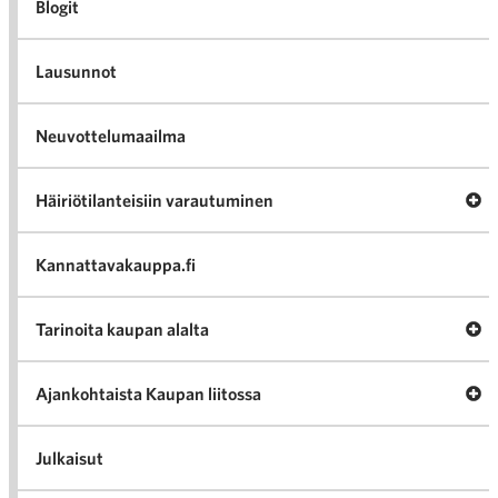
Blogit
Lausunnot
Neuvottelumaailma
Av
Häiriötilanteisiin varautuminen
Häir
va
Kannattavakauppa.fi
A
Tarinoita kaupan alalta
val
Tari
ka
Ava
Ajankohtaista Kaupan liitossa
al
Ajan
K
l
Julkaisut