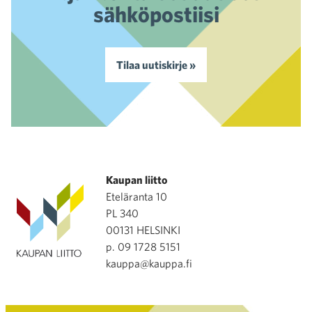
sähköpostiisi
Tilaa uutiskirje »
Kaupan liitto
Eteläranta 10
PL 340
00131 HELSINKI
p. 09 1728 5151
kauppa@kauppa.fi