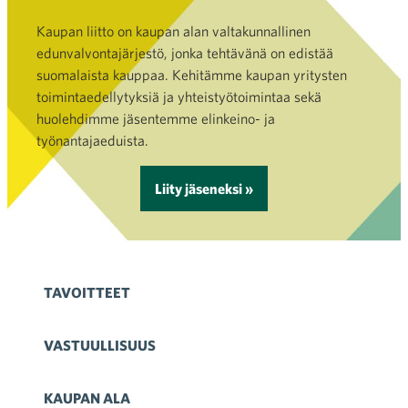
Kaupan liitto on kaupan alan valtakunnallinen
edunvalvontajärjestö, jonka tehtävänä on edistää
suomalaista kauppaa. Kehitämme kaupan yritysten
toimintaedellytyksiä ja yhteistyötoimintaa sekä
huolehdimme jäsentemme elinkeino- ja
työnantajaeduista.
Liity jäseneksi »
TAVOITTEET
VASTUULLISUUS
KAUPAN ALA