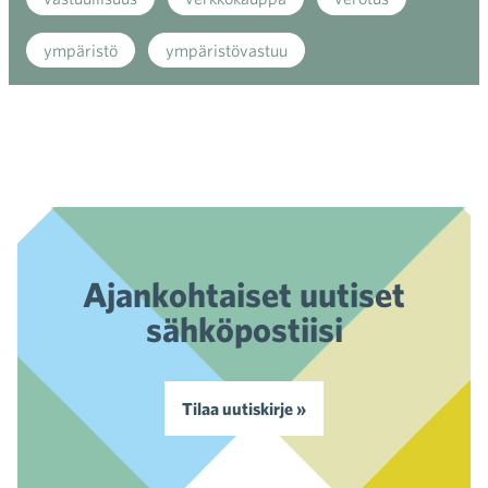
ympäristö
ympäristövastuu
Ajankohtaiset uutiset
sähköpostiisi
Tilaa uutiskirje »