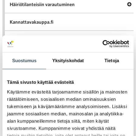
Av
Häiriötilanteisiin varautuminen
Häir
va
Kannattavakauppa.fi
A
Tarinoita kaupan alalta
val
Tari
ka
Ava
Ajankohtaista Kaupan liitossa
Suostumus
Yksityiskohdat
Tietoja
al
Ajan
K
l
Julkaisut
Tämä sivusto käyttää evästeitä
Käytämme evästeitä tarjoamamme sisällön ja mainosten
Medialle
räätälöimiseen, sosiaalisen median ominaisuuksien
tukemiseen ja kävijämäärämme analysoimiseen. Lisäksi
Ava
Seuraa toimintaamme
jaamme sosiaalisen median, mainosalan ja analytiikka-
toi
alan kumppaneillemme tietoja siitä, miten käytät
sivustoamme. Kumppanimme voivat yhdistää näitä
tietoja muihin tietoihin, joita olet antanut heille tai joita on