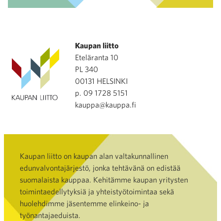
Kaupan liitto
Eteläranta 10
PL 340
00131 HELSINKI
p. 09 1728 5151
kauppa@kauppa.fi
Kaupan liitto on kaupan alan valtakunnallinen
edunvalvontajärjestö, jonka tehtävänä on edistää
suomalaista kauppaa. Kehitämme kaupan yritysten
toimintaedellytyksiä ja yhteistyötoimintaa sekä
huolehdimme jäsentemme elinkeino- ja
työnantajaeduista.