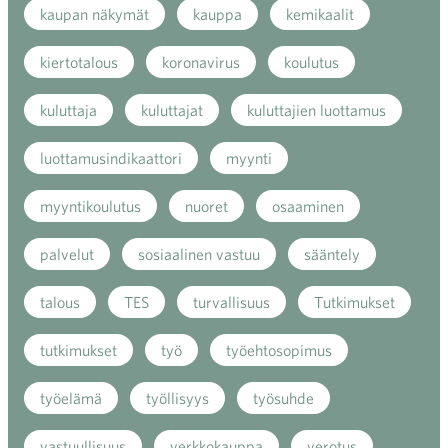
kaupan näkymät
kauppa
kemikaalit
kiertotalous
koronavirus
koulutus
kuluttaja
kuluttajat
kuluttajien luottamus
luottamusindikaattori
myynti
myyntikoulutus
nuoret
osaaminen
palvelut
sosiaalinen vastuu
sääntely
talous
TES
turvallisuus
Tutkimukset
tutkimukset
työ
työehtosopimus
työelämä
työllisyys
työsuhde
vastuullisuus
verkkokauppa
verotus