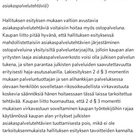
asiakaspalvelutehtäviä
)
Hallituksen esityksen mukaan valtion avustavia
asiakaspalvelutehtäviä voitaisiin hoitaa myös ostopalveluna.
Kaupan liitto pitää hyvänä, että hallituksen esityksessä
mahdollistettaisiin asiakaspalvelutehtävien järjestäminen
ostopalveluina yksityisiltä palveluntarjoajilta, jolloin kaupan alan
yritysten laaja asiakaspalveluverkosto voisi olla julkisen palvelun
tukena, ja siten parantaa julkisten palveluiden saavutettavuutta
erityisesti haja-asutusalueilla. Lakiesityksen 2 d § 3 momentin
mukaan palveluntuottajan ja sen alihankkijan palveluksessa
olevaan henkilöön sovelletaan rikosoikeudellista virkavastuuta
koskevia säännöksiä hänen hoitaessaan tässä laissa tarkoitettua
tehtävää. Kaupan liitto huomauttaa, että 2 d § 3 momentti
mukaisen virkavastuun soveltaminen kaupan työntekijöihin rajaa
käytännössä kaupan alan yritykset julkisten
asiakaspalvelutehtävien tuottamisesta pois, mikä ei ole
tarkoituksenmukaista hallituksen esityksen tavoitteiden kannalta.