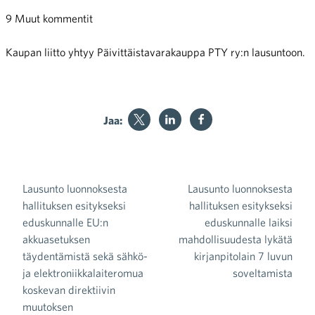
9 Muut kommentit
Kaupan liitto yhtyy Päivittäistavarakauppa PTY ry:n lausuntoon.
Jaa:
Lausunto luonnoksesta
Lausunto luonnoksesta
Artikkelien selaus
hallituksen esitykseksi
hallituksen esitykseksi
eduskunnalle EU:n
eduskunnalle laiksi
akkuasetuksen
mahdollisuudesta lykätä
täydentämistä sekä sähkö-
kirjanpitolain 7 luvun
ja elektroniikkalaiteromua
soveltamista
koskevan direktiivin
muutoksen