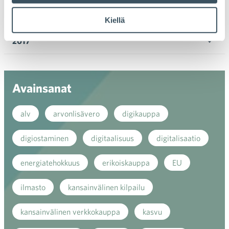
valik
2018
Kiellä
Ava
valik
2017
Ava
valik
Avainsanat
alv
arvonlisävero
digikauppa
digiostaminen
digitaalisuus
digitalisaatio
energiatehokkuus
erikoiskauppa
EU
ilmasto
kansainvälinen kilpailu
kansainvälinen verkkokauppa
kasvu