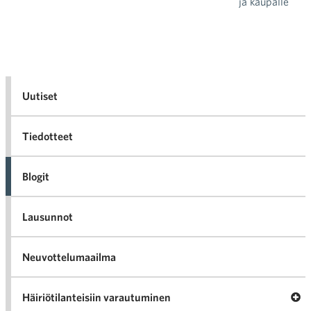
ja kaupalle
Uutiset
Tiedotteet
Blogit
Lausunnot
Neuvottelumaailma
Av
Häiriötilanteisiin varautuminen
Häir