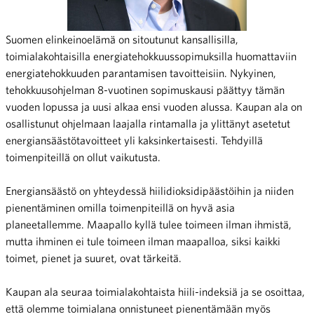
Suomen elinkeinoelämä on sitoutunut kansallisilla,
toimialakohtaisilla energiatehokkuussopimuksilla huomattaviin
energiatehokkuuden parantamisen tavoitteisiin. Nykyinen,
tehokkuusohjelman 8-vuotinen sopimuskausi päättyy tämän
vuoden lopussa ja uusi alkaa ensi vuoden alussa. Kaupan ala on
osallistunut ohjelmaan laajalla rintamalla ja ylittänyt asetetut
energiansäästötavoitteet yli kaksinkertaisesti. Tehdyillä
toimenpiteillä on ollut vaikutusta.
Energiansäästö on yhteydessä hiilidioksidipäästöihin ja niiden
pienentäminen omilla toimenpiteillä on hyvä asia
planeetallemme. Maapallo kyllä tulee toimeen ilman ihmistä,
mutta ihminen ei tule toimeen ilman maapalloa, siksi kaikki
toimet, pienet ja suuret, ovat tärkeitä.
Kaupan ala seuraa toimialakohtaista hiili-indeksiä ja se osoittaa,
että olemme toimialana onnistuneet pienentämään myös