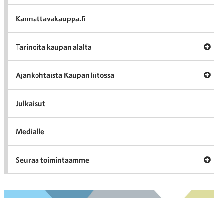
va
Kannattavakauppa.fi
A
Tarinoita kaupan alalta
val
Tari
ka
Ava
Ajankohtaista Kaupan liitossa
al
Ajan
K
l
Julkaisut
Medialle
Ava
Seuraa toimintaamme
toi
Arkistot