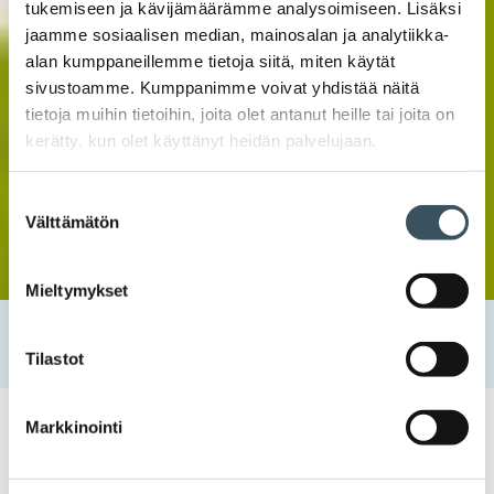
tukemiseen ja kävijämäärämme analysoimiseen. Lisäksi
jaamme sosiaalisen median, mainosalan ja analytiikka-
alan kumppaneillemme tietoja siitä, miten käytät
sivustoamme. Kumppanimme voivat yhdistää näitä
tietoja muihin tietoihin, joita olet antanut heille tai joita on
kerätty, kun olet käyttänyt heidän palvelujaan.
Suostumuksen
Välttämätön
valinta
Mieltymykset
Etusivu
Uutishuone
2025
lokakuu
6
Näin kaupan ala on onnistunut energiatehokkuudessa
Tilastot
Markkinointi
06.10.2025 10:00
Blogit
energiatehokkuus
,
energiatehokkuustyö
Näin kaupan ala on onnistunut