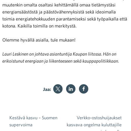
muutenkin omalta osaltasi kehittämällä omaa tietämystäsi
energiansäästöstä ja päästövähennyksistä sekä ideoimalla
toimia energiatehokkuuden parantamiseksi sekä työpaikalla että
kotona. Kaikilla toimilla on merkitystä.
Olemme hyvällä asialla, tule mukaan!
Lauri Leskinen on johtava asiantuntija Kaupan liitossa. Hän on
erikoistunut energiaan ja liikenteeseen sekä kauppapolitiikkaan.
Jaa:
Kestävä kasvu – Suomen
Verkko-ostoshuijaukset
Artikkelien selaus
supervoima
kasvava ongelma kuluttajille