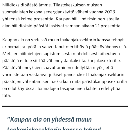
hiilidioksidipäästöjämme. Tilastokeskuksen mukaan
suomalaisten kokonaisenergiankäyttö väheni vuonna 2023
yhteensä kolme prosenttia. Kaupan hiili-indeksin perusteella
alan hiilidioksidipäästöt laskivat samaan aikaan 21 prosenttia.
Kaupan ala on yhdessä muun taakanjakosektorin kanssa tehnyt
erinomaista työtä ja saavuttanut merkittäviä päästövähennyksiä.
Metsien hiilinielujen supistumisesta mahdollisesti aiheutuvia
päästöjä ei tule siirtää vähennystaakaksi taakanjakosektorille.
Päästövähennyksien saavuttaminen edellyttää myös, että
varmistetaan vastaavat julkiset panostukset taakanjakosektorin
päästöjen vähentämisen tueksi kuin mitä päästökauppasektorilla
on ollut käytössä. Toimialojen tasapuolinen kohtelu edellyttää
tätä.
”Kaupan ala on yhdessä muun
taakanjakosektorin kanssa tehnyt