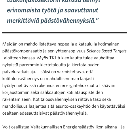
erinomaista työtä ja saavuttanut
merkittäviä päästövähennyksiä.”
Meidän on mahdollistettava nopealla aikataululla kotimainen
päästökompensaatio ja sen yhteensopivuus
Science Based Targets
-aloitteen kanssa. Myös TKI-tukien kautta tulee vauhdittaa
nykyistä paremmin kiertotaloutta ja kiertotalouden
palveluratkaisuja. Lisäksi on varmistettava, että
kotitalousvähennys on mahdollisemman laajasti
hyödynnettävissä rakennusten energiatehokkuutta lisääviin
korjaustoimiin sekä sähköautojen kotilatauspisteiden
rakentamiseen. Kotitalousvähennyksen riittävä taso sekä
mahdollisuus laajentaa sitä asunto-osakeyhtiöiden käytettäväksi
osaltaan edesauttaisivat päästövähennyksiä.
Voit osallistua Valtakunnallisen Energiansäästöviikon aikana – ja