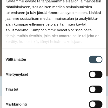
Käytämme evästeitä tarjoamamme sisällön ja mainosten
räätälöimiseen, sosiaalisen median ominaisuuksien
tukemiseen ja kävijämäärämme analysoimiseen. Lisäksi
jaamme sosiaalisen median, mainosalan ja analytiikka-
alan kumppaneillemme tietoja siitä, miten käytät
sivustoamme. Kumppanimme voivat yhdistää näitä
tietoja muihin tietoihin, joita olet antanut heille tai joita on
kerätty, kun olet käyttänyt heidän palvelujaan.
Suostumuksen
Välttämätön
valinta
Mieltymykset
Etusivu
Uutishuone
2025
lokakuu
21
Vihreä siirtymä ja korjausoikeus – kuluttajansuoja uudistuu
Tilastot
Markkinointi