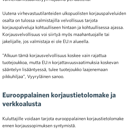
Uutena virhevastuutilanteiden ulkopuolisten korjauspalveluiden
osalta on tulossa valmistajilla velvollisuus tarjota
korjauspalveluja kohtuulliseen hintaan ja kohtuullisessa ajassa.
Korjausvelvollisuus voi siirtyä myös maahantuojalle tai
jakelijalle, jos valmistaja ei ole EU:n alueella.
”Alkuun tämä korjausvelvollisuus koskee vain rajattua
tuotejoukkoa, mutta EU:n korjattavuusvaatimuksia koskevan
sääntelyn lisääntyessä, tulee tuotejoukko laajenemaan
pikkuhiljaa”, Vyyryläinen sanoo.
Eurooppalainen korjaustietolomake ja
verkkoalusta
Kuluttajille voidaan tarjota eurooppalainen korjaustietolomake
ennen korjaussopimuksen syntymistä.