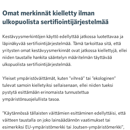
Omat merkinnät kielletty ilman
ulkopuolista sertifiointijärjestelmää
Kestävyysmerkintöjen käyttö edellyttää jatkossa luotettavaa ja
läpinäkyvää sertifiointijärjestelmää. Tämä tarkoittaa sitä, että
yritysten omat kestävyysmerkinnät ovat jatkossa kiellettyjä, ellei
niiden taustalle hankita sääntelyn määritelmän täyttävää
ulkopuolista sertifiointijärjestelmää.
Yleiset ympäristöväittämät, kuten ”vihreä” tai ”ekologinen”
tulevat samoin kielletyiksi sellaisenaan, ellei niiden tueksi
pystytä esittämään erinomaista tunnustettua
ympäristönsuojelullista tasoa.
”Käytännössä tällaisten väittämien esittäminen edellyttäisi, että
väitteen taustalla on joko lainsäädännön vaatimukset tai
esimerkiksi EU-ympäristömerkki tai Joutsen-ympäristömerkki”,