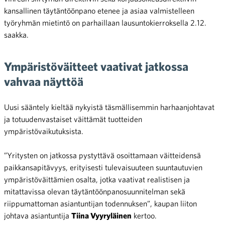
kansallinen täytäntöönpano etenee ja asiaa valmistelleen
työryhmän mietintö on parhaillaan lausuntokierroksella 2.12.
saakka.
Ympäristöväitteet vaativat jatkossa
vahvaa näyttöä
Uusi sääntely kieltää nykyistä täsmällisemmin harhaanjohtavat
ja totuudenvastaiset väittämät tuotteiden
ympäristövaikutuksista.
”Yritysten on jatkossa pystyttävä osoittamaan väitteidensä
paikkansapitävyys, erityisesti tulevaisuuteen suuntautuvien
ympäristöväittämien osalta, jotka vaativat realistisen ja
mitattavissa olevan täytäntöönpanosuunnitelman sekä
riippumattoman asiantuntijan todennuksen”, kaupan liiton
johtava asiantuntija
Tiina Vyyryläinen
kertoo.