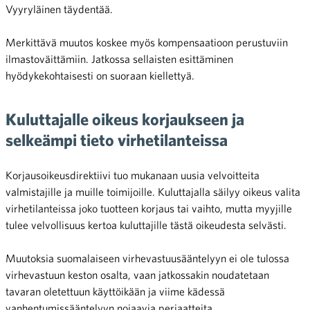
Vyyryläinen täydentää.
Merkittävä muutos koskee myös kompensaatioon perustuviin
ilmastoväittämiin. Jatkossa sellaisten esittäminen
hyödykekohtaisesti on suoraan kiellettyä.
Kuluttajalle oikeus korjaukseen ja
selkeämpi tieto virhetilanteissa
Korjausoikeusdirektiivi tuo mukanaan uusia velvoitteita
valmistajille ja muille toimijoille. Kuluttajalla säilyy oikeus valita
virhetilanteissa joko tuotteen korjaus tai vaihto, mutta myyjille
tulee velvollisuus kertoa kuluttajille tästä oikeudesta selvästi.
Muutoksia suomalaiseen virhevastuusääntelyyn ei ole tulossa
virhevastuun keston osalta, vaan jatkossakin noudatetaan
tavaran oletettuun käyttöikään ja viime kädessä
vanhentumissääntelyyn nojaavia periaatteita.