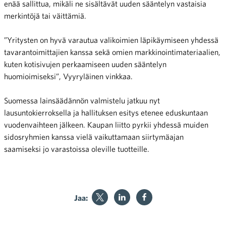
enää sallittua, mikäli ne sisältävät uuden sääntelyn vastaisia
merkintöjä tai väittämiä.
”Yritysten on hyvä varautua valikoimien läpikäymiseen yhdessä
tavarantoimittajien kanssa sekä omien markkinointimateriaalien,
kuten kotisivujen perkaamiseen uuden sääntelyn
huomioimiseksi”, Vyyryläinen vinkkaa.
Suomessa lainsäädännön valmistelu jatkuu nyt
lausuntokierroksella ja hallituksen esitys etenee eduskuntaan
vuodenvaihteen jälkeen. Kaupan liitto pyrkii yhdessä muiden
sidosryhmien kanssa vielä vaikuttamaan siirtymäajan
saamiseksi jo varastoissa oleville tuotteille.
Jaa: