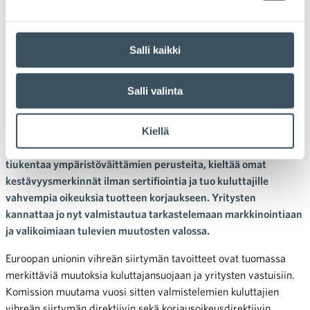
21.10.2025 14:52
Uutiset
korjausoikeus
,
korjausoikeusdirektiivi
,
kuluttajansuoja
,
vihreä siirtymä
,
ympäristöväitteet
Vihreä siirtymä ja
Salli kaikki
korjausoikeus – kuluttajansuoja
uudistuu
Salli valinta
EU:n vihreän siirtymän tavoitteet muuttavat pian sekä
Kiellä
kuluttajansuojaa että yritysten velvollisuuksia. Uusi sääntely
tiukentaa ympäristöväittämien perusteita, kieltää omat
kestävyysmerkinnät ilman sertifiointia ja tuo kuluttajille
vahvempia oikeuksia tuotteen korjaukseen. Yritysten
kannattaa jo nyt valmistautua tarkastelemaan markkinointiaan
ja valikoimiaan tulevien muutosten valossa.
Euroopan unionin vihreän siirtymän tavoitteet ovat tuomassa
merkittäviä muutoksia kuluttajansuojaan ja yritysten vastuisiin.
Komission muutama vuosi sitten valmistelemien kuluttajien
vihreän siirtymän direktiivin sekä korjausoikeusdirektiivin