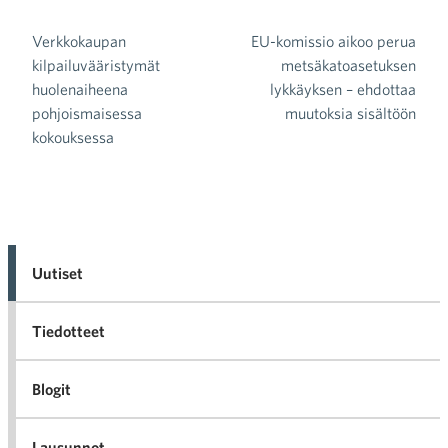
Verkkokaupan
EU-komissio aikoo perua
Artikkelien selaus
kilpailuvääristymät
metsäkatoasetuksen
huolenaiheena
lykkäyksen – ehdottaa
pohjoismaisessa
muutoksia sisältöön
kokouksessa
Uutiset
Tiedotteet
Blogit
Lausunnot