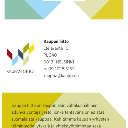
Kaupan liitto
Eteläranta 10
PL 340
00131 HELSINKI
p. 09 1728 5151
kauppa@kauppa.fi
Kaupan liitto on kaupan alan valtakunnallinen
edunvalvontajärjestö, jonka tehtävänä on edistää
suomalaista kauppaa. Kehitämme kaupan yritysten
toimintaedellytyksiä ja yhteistyötoimintaa sekä