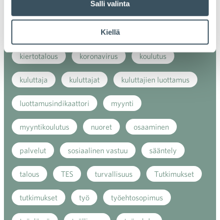
Salli valinta
kansainvälinen verkkokauppa
kasvu
Kiellä
kaupan näkymät
kauppa
kemikaalit
kiertotalous
koronavirus
koulutus
kuluttaja
kuluttajat
kuluttajien luottamus
luottamusindikaattori
myynti
myyntikoulutus
nuoret
osaaminen
palvelut
sosiaalinen vastuu
sääntely
talous
TES
turvallisuus
Tutkimukset
tutkimukset
työ
työehtosopimus