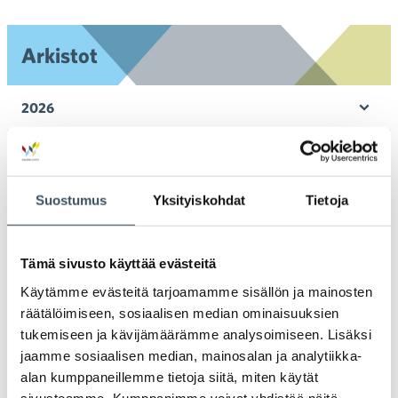
toi
Arkistot
2026
Ava
valik
2025
Ava
valik
2024
Suostumus
Yksityiskohdat
Tietoja
Ava
valik
2023
Ava
Tämä sivusto käyttää evästeitä
valik
2022
Käytämme evästeitä tarjoamamme sisällön ja mainosten
Ava
räätälöimiseen, sosiaalisen median ominaisuuksien
valik
2021
tukemiseen ja kävijämäärämme analysoimiseen. Lisäksi
Ava
jaamme sosiaalisen median, mainosalan ja analytiikka-
valik
alan kumppaneillemme tietoja siitä, miten käytät
2020
Ava
sivustoamme. Kumppanimme voivat yhdistää näitä