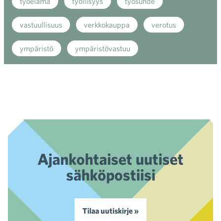
työelämä
työllisyys
työsuhde
vastuullisuus
verkkokauppa
verotus
ympäristö
ympäristövastuu
Ajankohtaiset uutiset
sähköpostiisi
Tilaa uutiskirje »