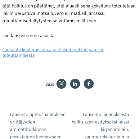
tätä hallitus on päättänyt, että alueellisena kokeiluna toteutetaan
lakiin perustuva matkailuvero eli matkailijamaksu
toteuttamisedellytysten selvittämisen jälkeen.
Lue lausuntomme asiasta:
Lausunto kuulemiseen alueellisen matkailijaveron
toteuttamisesta
Jaa:
Lausunto opetushallituksen
Lausunto luonnoksesta
Artikkelien selaus
yrittäjyyden
hallituksen esitykseksi laiksi
ammattitutkinnon
kirjanpitolain,
perusteiden luonnokseen
kaupparekisterilain ja