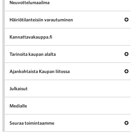
Neuvottelumaailma
Av
Häiriötilanteisiin varautuminen
Häir
va
Kannattavakauppa.fi
A
Tarinoita kaupan alalta
val
Tari
ka
Ava
Ajankohtaista Kaupan liitossa
al
Ajan
K
l
Julkaisut
Medialle
Ava
Seuraa toimintaamme