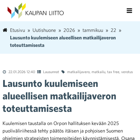
Etusivu
Uutishuone
2026
tammikuu
22
Lausunto kuulemiseen alueellisen matkailijaveron
toteuttamisesta
22.01.2026 12:40
Lausunnot
matkailijavero
,
matkailu
,
tax free
,
verotus
Lausunto kuulemiseen
alueellisen matkailijaveron
toteuttamisesta
Kuulemisen taustalla on Orpon hallituksen kevään 2025
puoliväliriihessä tehty päätös itäisen ja pohjoisen Suomen
ohjelmien strategisten toimenpiteiden käynnistämisestä. Osana