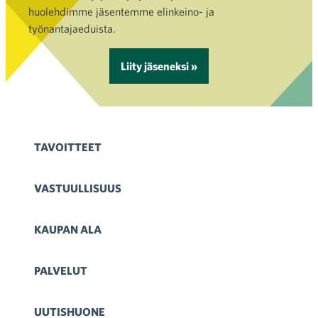
huolehdimme jäsentemme elinkeino- ja
työnantajaeduista.
Liity jäseneksi »
TAVOITTEET
VASTUULLISUUS
KAUPAN ALA
PALVELUT
UUTISHUONE