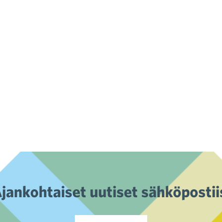
jankohtaiset uutiset sähköpostii