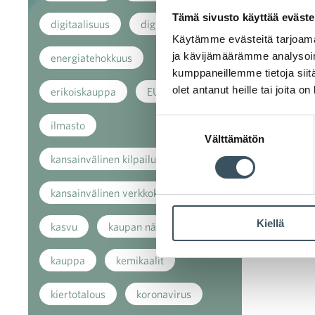
Tämä sivusto käyttää eväste
digitaalisuus
digitalisaatio
Käytämme evästeitä tarjoama
ja kävijämäärämme analysoim
energiatehokkuus
kumppaneillemme tietoja siitä
olet antanut heille tai joita o
erikoiskauppa
EU
Suostumuksen
ilmasto
Välttämätön
valinta
kansainvälinen kilpailu
kansainvälinen verkkokauppa
Kiellä
kasvu
kaupan näkymät
kauppa
kemikaalit
kiertotalous
koronavirus