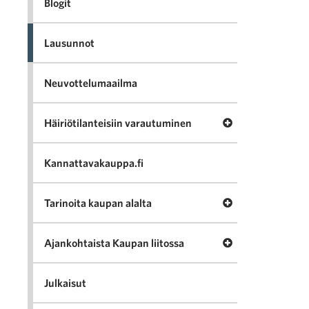
Blogit
Lausunnot
Neuvottelumaailma
Avaa valikko Häir
Häiriötilanteisiin varautuminen
Kannattavakauppa.fi
Avaa valikko Tari
Tarinoita kaupan alalta
Avaa valikko Ajan
Ajankohtaista Kaupan liitossa
Julkaisut