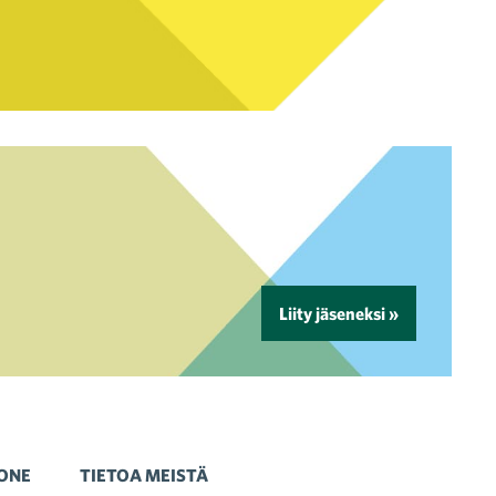
Liity jäseneksi »
ONE
TIETOA MEISTÄ