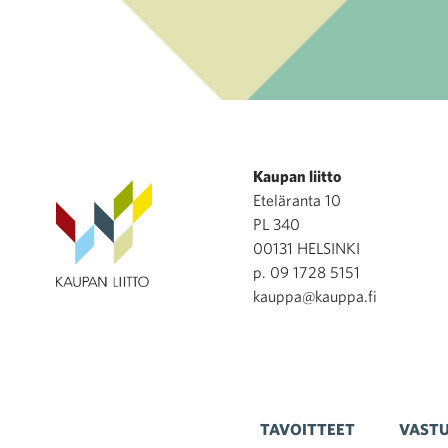
Kaupan liitto
Eteläranta 10
PL 340
00131 HELSINKI
p. 09 1728 5151
kauppa@kauppa.fi
TAVOITTEET
VASTU