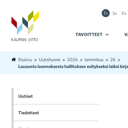
Fi
Sv
En
TAVOITTEET
Alavalikko k
V
Etusivu
Uutishuone
2026
tammikuu
26
Lausunto luonnoksesta hallituksen esitykseksi laiksi kirja
Uutiset
Tiedotteet