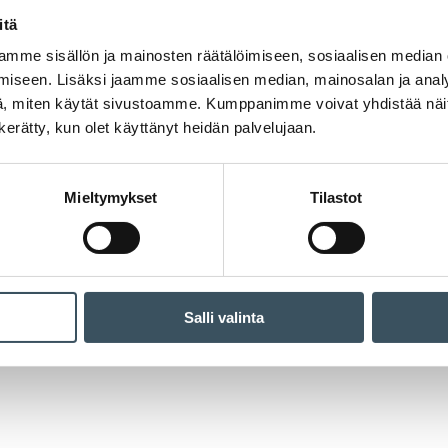
itä
mme sisällön ja mainosten räätälöimiseen, sosiaalisen median
iseen. Lisäksi jaamme sosiaalisen median, mainosalan ja analy
, miten käytät sivustoamme. Kumppanimme voivat yhdistää näitä t
n kerätty, kun olet käyttänyt heidän palvelujaan.
Mieltymykset
Tilastot
Salli valinta