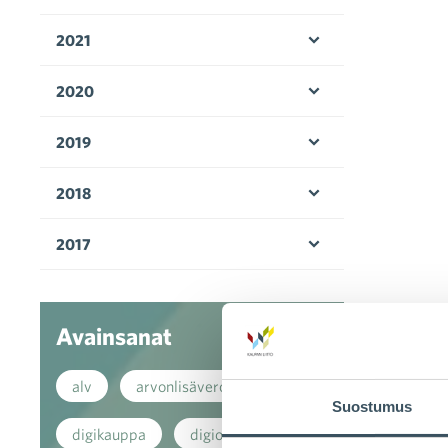
Avaa valikko
2021
Avaa valikko
2020
Avaa valikko
2019
Avaa valikko
2018
Avaa valikko
2017
Avaa valikko
Avainsanat
alv
arvonlisävero
Suostumus
digikauppa
digiostaminen