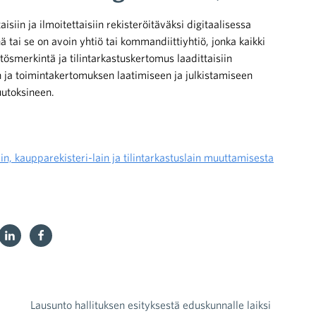
siin ja ilmoitettaisiin rekisteröitäväksi digitaalisessa
 tai se on avoin yhtiö tai kommandiittiyhtiö, jonka kaikki
ösmerkintä ja tilintarkastuskertomus laadittaisiin
en ja toimintakertomuksen laatimiseen ja julkistamiseen
muutoksineen.
ain, kaupparekisteri-lain ja tilintarkastuslain muuttamisesta
Lausunto hallituksen esityksestä eduskunnalle laiksi