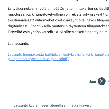
Esitysluonnoksen myötä tilinpäätös ja toimintakertomus laadittai
muodossa, jos kirjanpitovelvollinen on rekisteröity osakeyhtiönä
(vastuunalaiset) yhtiömiehet ovat osakeyhtiöitä. Myös tilinpäät
digitaalisesti. Ehdotuksella pantaisiin täytäntöön tilinpäätöks
liittyviltä osin yhtiöoikeusdirektiivi siihen äskettäin tehtyine 
iötilanteisiin varautuminen
Lue lausunto:
Lausunto luonnoksesta hallituksen esitykseksi laiksi kirjanpitol
(tilinpäätösraportoinnin digitalisointi)
noita kaupan alalta
Jaa:
kohtaista Kaupan liitossa
Lausunto kuulemiseen alueellisen matkailijaveron