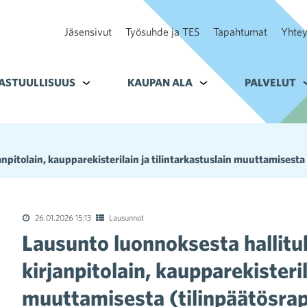
Jäsensivut
Työsuhde ja TES
Tapahtumat
Yhtey
ohteelle Tavoitteet
ASTUULLISUUS
Alavalikko kohteelle Vastuullisuus
KAUPAN ALA
Alavalikko kohteelle K
PALVELUT
A
npitolain, kaupparekisterilain ja tilintarkastuslain muuttamisesta 
26.01.2026 15:13
Lausunnot
Lausunto luonnoksesta hallituk
kirjanpitolain, kaupparekisteril
muuttamisesta (tilinpäätösrapo