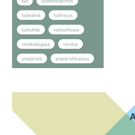
työ
työehtosopimus
työelämä
työllisyys
työsuhde
vastuullisuus
verkkokauppa
verotus
ympäristö
ympäristövastuu
A