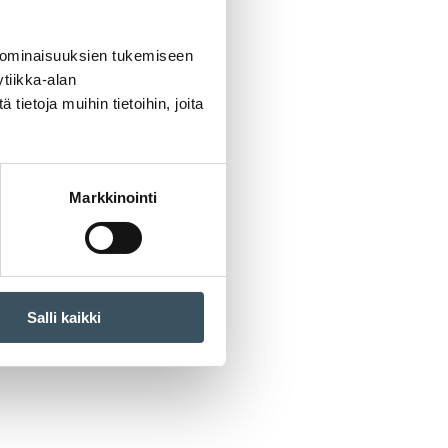
 ominaisuuksien tukemiseen
tiikka-alan
ietoja muihin tietoihin, joita
Markkinointi
Salli kaikki