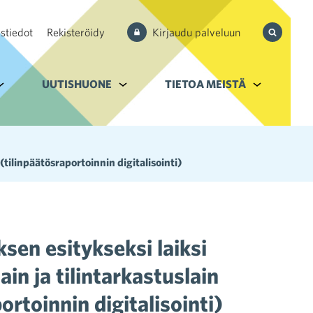
Hae
stiedot
Rekisteröidy
Kirjaudu palveluun
sivustolta
aupan ala
lavalikko kohteelle Palvelut
UUTISHUONE
Alavalikko kohteelle Uutishuone
TIETOA MEISTÄ
Alavalikko k
(tilinpäätösraportoinnin digitalisointi)
sen esitykseksi laiksi
ain ja tilintarkastuslain
rtoinnin digitalisointi)