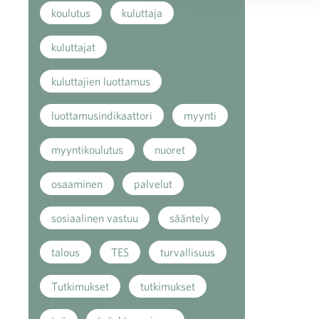
koulutus
kuluttaja
kuluttajat
kuluttajien luottamus
luottamusindikaattori
myynti
myyntikoulutus
nuoret
osaaminen
palvelut
sosiaalinen vastuu
sääntely
talous
TES
turvallisuus
Tutkimukset
tutkimukset