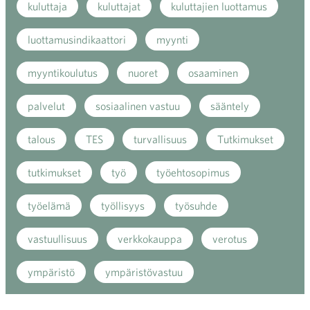
kuluttaja
kuluttajat
kuluttajien luottamus
luottamusindikaattori
myynti
myyntikoulutus
nuoret
osaaminen
palvelut
sosiaalinen vastuu
sääntely
talous
TES
turvallisuus
Tutkimukset
tutkimukset
työ
työehtosopimus
työelämä
työllisyys
työsuhde
vastuullisuus
verkkokauppa
verotus
ympäristö
ympäristövastuu