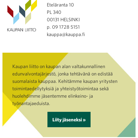
Eteläranta 10
PL 340
00131 HELSINKI
p. 09 1728 5151
kauppa@kauppa.fi
Kaupan liitto on kaupan alan valtakunnallinen
edunvalvontajärjestö, jonka tehtävänä on edistää
suomalaista kauppaa. Kehitämme kaupan yritysten
toimintaedellytyksiä ja yhteistyötoimintaa sekä
huolehdimme jäsentemme elinkeino- ja
työnantajaeduista.
Liity jäseneksi »