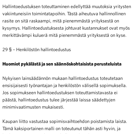
Hallintoedustuksen toteuttaminen edellyttää muutoksia yritysten
vakiintuneisiin toimintatapoihin. Tästä aiheutuva hallinnollinen
rasite on sitä raskaampi, mitä pienemmästä yrityksestä on
kysymys. Hallintoedustuksesta johtuvat kustannukset ovat myös
merkittävämpi kuluerä mitä pienemmästä yrityksestä on kyse.
29 § – Henkilöstön hallintoedustus
Huomiot pykälästä ja sen säännöskohtaisista perusteluista
Nykyisen lainsäädännön mukaan hallintoedustus toteutetaan
ensisijaisesti työnantajan ja henkilöstön välisellä sopimuksella.
Jos sopimukseen hallintoedustuksen toteuttamistavasta ei
päästä, hallintoedustus tulee järjestää laissa säädettyjen
minimivaatimusten mukaisesti.
Kaupan liitto vastustaa sopimisvaihtoehdon poistamista laista.
Tämä kaksiportainen malli on toteutunut tähän asti hyvin, ja