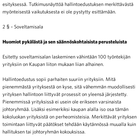
esityksessä. Tutkimusnäyttöä hallintoedustuksen merkittävästä
myönteisestä vaikutuksesta ei ole pystytty esittämään.
2 § – Soveltamisala
Huomiot pykälästä ja sen säännöskohtaisista perusteluista
Esitetty soveltamisalan laskeminen vähintään 100 työntekijän
yrityksiin on Kaupan liiton mukaan liian alhainen.
Hallintoedustus sopii parhaiten suuriin yrityksiin. Mitä
pienemmästä yrityksestä on kyse, sitä vähemmän muodollisesti
yrityksen hallintoon liittyvät prosessit on yleensä järjestetty.
Pienemmissä yrityksissä ei usein ole erikseen varsinaista
johtoryhmää. Lisäksi esimerkiksi kaupan alalla iso osa tämän
kokoluokan yrityksistä on perheomisteisia. Merkittävät yrityksen
toimintaan liittyvät päätökset tehdään käytännössä muualla kuin
hallituksen tai johtoryhmän kokouksissa.