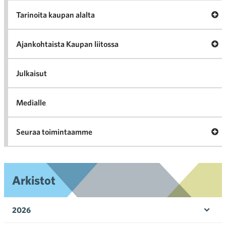
A
Tarinoita kaupan alalta
val
Tari
ka
Ava
Ajankohtaista Kaupan liitossa
al
Ajan
K
l
Julkaisut
Medialle
Ava
Seuraa toimintaamme
toi
Arkistot
2026
Ava