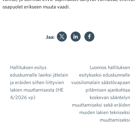
osapuolet erikseen muuta vaadi.
Jaa:
Hallituksen esitys
Luonnos hallituksen
Artikkelien selaus
eduskunnalle laeiksi jätelain
esitykseksi eduskunnalle
ja eräiden siihen liittyvien
vuosilomalain säästövapaan
lakien muuttamisesta (HE
pitämisen ajankohtaa
4/2026 vp)
koskevan sääntelyn
muuttamiseksi sekä eräiden
muiden lakien tekniseksi
muuttamiseksi