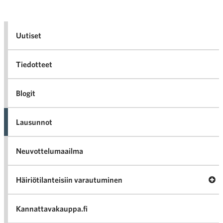
Uutiset
Tiedotteet
Blogit
Lausunnot
Neuvottelumaailma
Av
Häiriötilanteisiin varautuminen
Häir
va
Kannattavakauppa.fi