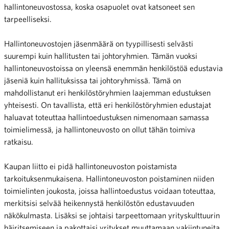
hallintoneuvostossa, koska osapuolet ovat katsoneet sen
tarpeelliseksi.
Hallintoneuvostojen jäsenmäärä on tyypillisesti selvästi
suurempi kuin hallitusten tai johtoryhmien. Tämän vuoksi
hallintoneuvostoissa on yleensä enemmän henkilöstöä edustavia
jäseniä kuin hallituksissa tai johtoryhmissä. Tämä on
mahdollistanut eri henkilöstöryhmien laajemman edustuksen
yhteisesti. On tavallista, että eri henkilöstöryhmien edustajat
haluavat toteuttaa hallintoedustuksen nimenomaan samassa
toimielimessä, ja hallintoneuvosto on ollut tähän toimiva
ratkaisu.
Kaupan liitto ei pidä hallintoneuvoston poistamista
tarkoituksenmukaisena. Hallintoneuvoston poistaminen niiden
toimielinten joukosta, joissa hallintoedustus voidaan toteuttaa,
merkitsisi selvää heikennystä henkilöstön edustavuuden
näkökulmasta. Lisäksi se johtaisi tarpeettomaan yrityskulttuurin
häiritsemiseen ja pakottaisi yritykset muuttamaan vakiintuneita