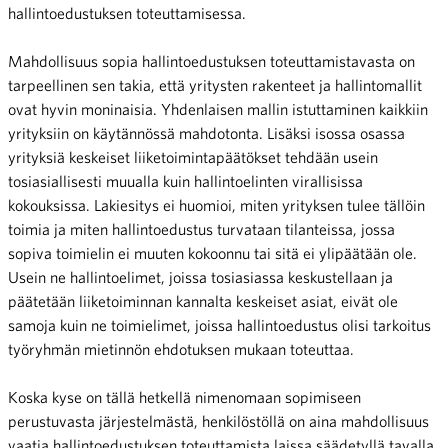
hallintoedustuksen toteuttamisessa.
Mahdollisuus sopia hallintoedustuksen toteuttamistavasta on
tarpeellinen sen takia, että yritysten rakenteet ja hallintomallit
ovat hyvin moninaisia. Yhdenlaisen mallin istuttaminen kaikkiin
yrityksiin on käytännössä mahdotonta. Lisäksi isossa osassa
yrityksiä keskeiset liiketoimintapäätökset tehdään usein
tosiasiallisesti muualla kuin hallintoelinten virallisissa
kokouksissa. Lakiesitys ei huomioi, miten yrityksen tulee tällöin
toimia ja miten hallintoedustus turvataan tilanteissa, jossa
sopiva toimielin ei muuten kokoonnu tai sitä ei ylipäätään ole.
Usein ne hallintoelimet, joissa tosiasiassa keskustellaan ja
päätetään liiketoiminnan kannalta keskeiset asiat, eivät ole
samoja kuin ne toimielimet, joissa hallintoedustus olisi tarkoitus
työryhmän mietinnön ehdotuksen mukaan toteuttaa.
Koska kyse on tällä hetkellä nimenomaan sopimiseen
perustuvasta järjestelmästä, henkilöstöllä on aina mahdollisuus
vaatia hallintoedustuksen toteuttamista laissa säädetyllä tavalla,