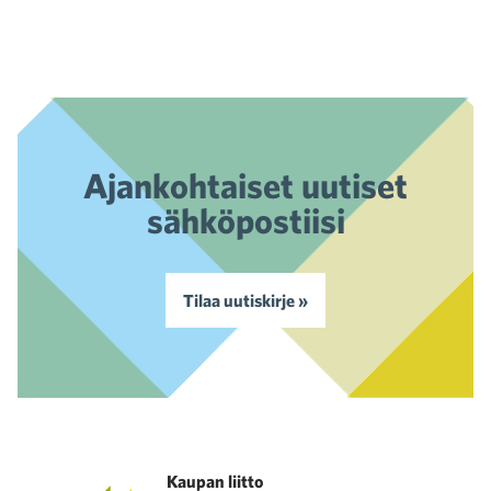
Ajankohtaiset uutiset
sähköpostiisi
Tilaa uutiskirje »
Kaupan liitto