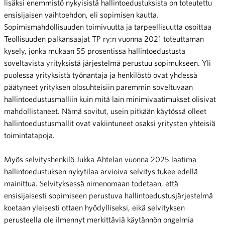
lisäksi enemmistö nykyisistä hallintoedustuksista on toteutettu
ensisijaisen vaihtoehdon, eli sopimisen kautta.
Sopimismahdollisuuden toimivuutta ja tarpeellisuutta osoittaa
Teollisuuden palkansaajat TP ry:n vuonna 2021 toteuttaman
kysely, jonka mukaan 55 prosentissa hallintoedustusta
soveltavista yrityksistä järjestelmä perustuu sopimukseen. Yli
puolessa yrityksistä työnantaja ja henkilöstö ovat yhdessä
päätyneet yrityksen olosuhteisiin paremmin soveltuvaan
hallintoedustusmalliin kuin mitä lain minimivaatimukset olisivat
mahdollistaneet. Nämä sovitut, usein pitkään käytössä olleet
hallintoedustusmallit ovat vakiintuneet osaksi yritysten yhteisiä
toimintatapoja.
Myös selvityshenkilö Jukka Ahtelan vuonna 2025 laatima
hallintoedustuksen nykytilaa arvioiva selvitys tukee edellä
mainittua. Selvityksessä nimenomaan todetaan, että
ensisijaisesti sopimiseen perustuva hallintoedustusjärjestelmä
koetaan yleisesti ottaen hyödylliseksi, eikä selvityksen
perusteella ole ilmennyt merkittäviä käytännön ongelmia