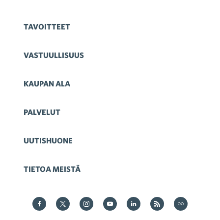
TAVOITTEET
VASTUULLISUUS
KAUPAN ALA
PALVELUT
UUTISHUONE
TIETOA MEISTÄ
Kauppa Facebookissa
Kauppa Twitterissä
Kauppa on Instagram
Kauppa YouTubesssa
Kauppa LinkedInissä
Kauppa on RSS
Kauppa
on Flickr