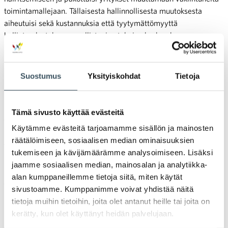
toimintamallejaan. Tällaisesta hallinnollisesta muutoksesta
aiheutuisi sekä kustannuksia että tyytymättömyyttä
hallintoedustukseen osallistuvien tahojen keskuudessa.
31 § – Henkilöstön hallintoedustuksen poikkeukset
Suostumus
Yksityiskohdat
Tietoja
Huomiot pykälästä ja sen säännöskohtaisista perusteluista
Mikäli mahdollisuus sopia hallintoedustuksen järjestämistavasta
Tämä sivusto käyttää evästeitä
työnantajan ja henkilöstön välillä poistettaisiin, Kaupan liitto
Käytämme evästeitä tarjoamamme sisällön ja mainosten
pitää erittäin tärkeänä, että hallintoedustuksen
räätälöimiseen, sosiaalisen median ominaisuuksien
toteuttamistapaan voitaisiin myöntää poikkeus. Ottaen
tukemiseen ja kävijämäärämme analysoimiseen. Lisäksi
huomioon, että hallintoedustus on nykyisin toteutettu lain
jaamme sosiaalisen median, mainosalan ja analytiikka-
perusratkaisusta poikkeavalla tavalla yli puolessa yrityksistä,
alan kumppaneillemme tietoja siitä, miten käytät
arvioimme, että poikkeamismahdollisuudelle olisi käytännössä
sivustoamme. Kumppanimme voivat yhdistää näitä
merkittävä tarve.
tietoja muihin tietoihin, joita olet antanut heille tai joita on
kerätty, kun olet käyttänyt heidän palvelujaan.
Kaupan liitto pitää lisäksi erittäin tärkeänä, että hallintoedustus