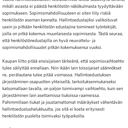
mikäli asiasta ei päästä henkilöstön näkökulmasta tyydyttävään
sopimukseen. Sopimismahdollisuuteen ei siten liity riskiä
henkilöstön aseman kannalta. Hallintoedustajiksi valikoituvat
usein jo pitkään henkilöstön edustajina toimineet työntekijät,
joilla on pitkä kokemus muunlaisesta sopimisesta. Tästä seuraa,
että henkilöstönedustajilla on hyvä neuvottelu- ja
sopimismahdollisuudet pitkän kokemuksensa vuoksi.
Kaupan liitto pitää ensisijaisen tärkeänä, että sopimisvaihtoehto
tulee säilyttää ennallaan. Niin ikään lain toissijaiset säännökset
ns. perälautana tulee pitää voimassa. Hallintoedustuksen
järjestäminen osapuolten yhteisellä, tarkoituksenmukaiseksi
katsomallaan tavalla, on paljon toimivampi vaihtoehto, kuin sen
järjestäminen lain asettamissa tiukoissa raameissa.
Pahimmillaan tiukat ja joustamattomat määräykset vähentävän
hallintoedustushalukkuutta, jos sitä ei koeta erityisesti
henkilöstön puolelta toimivaksi työpaikoilla.