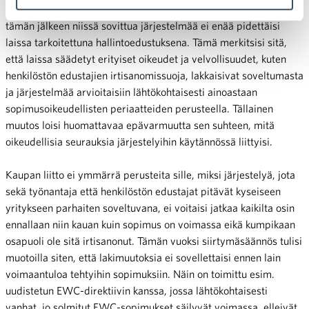
entiseen tapaan vain 30.12.2027 saakka. Ehdotuksen mukaan
tämän jälkeen niissä sovittua järjestelmää ei enää pidettäisi
laissa tarkoitettuna hallintoedustuksena. Tämä merkitsisi sitä,
että laissa säädetyt erityiset oikeudet ja velvollisuudet, kuten
henkilöstön edustajien irtisanomissuoja, lakkaisivat soveltumasta
ja järjestelmää arvioitaisiin lähtökohtaisesti ainoastaan
sopimusoikeudellisten periaatteiden perusteella. Tällainen
muutos loisi huomattavaa epävarmuutta sen suhteen, mitä
oikeudellisia seurauksia järjestelyihin käytännössä liittyisi.
Kaupan liitto ei ymmärrä perusteita sille, miksi järjestelyä, jota
sekä työnantaja että henkilöstön edustajat pitävät kyseiseen
yritykseen parhaiten soveltuvana, ei voitaisi jatkaa kaikilta osin
ennallaan niin kauan kuin sopimus on voimassa eikä kumpikaan
osapuoli ole sitä irtisanonut. Tämän vuoksi siirtymäsäännös tulisi
muotoilla siten, että lakimuutoksia ei sovellettaisi ennen lain
voimaantuloa tehtyihin sopimuksiin. Näin on toimittu esim.
uudistetun EWC-direktiivin kanssa, jossa lähtökohtaisesti
vanhat, jo solmitut EWC-sopimukset säilyvät voimassa, elleivät