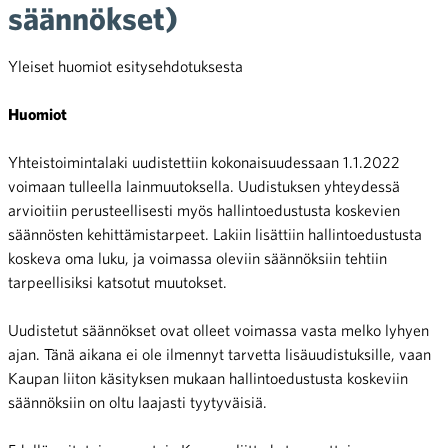
säännökset)
Yleiset huomiot esitysehdotuksesta
Huomiot
Yhteistoimintalaki uudistettiin kokonaisuudessaan 1.1.2022
voimaan tulleella lainmuutoksella. Uudistuksen yhteydessä
arvioitiin perusteellisesti myös hallintoedustusta koskevien
säännösten kehittämistarpeet. Lakiin lisättiin hallintoedustusta
koskeva oma luku, ja voimassa oleviin säännöksiin tehtiin
tarpeellisiksi katsotut muutokset.
Uudistetut säännökset ovat olleet voimassa vasta melko lyhyen
ajan. Tänä aikana ei ole ilmennyt tarvetta lisäuudistuksille, vaan
Kaupan liiton käsityksen mukaan hallintoedustusta koskeviin
säännöksiin on oltu laajasti tyytyväisiä.