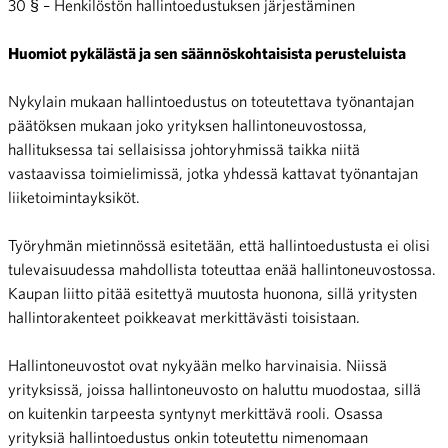
30 § – Henkilöstön hallintoedustuksen järjestäminen
Huomiot pykälästä ja sen säännöskohtaisista perusteluista
Nykylain mukaan hallintoedustus on toteutettava työnantajan
päätöksen mukaan joko yrityksen hallintoneuvostossa,
hallituksessa tai sellaisissa johtoryhmissä taikka niitä
vastaavissa toimielimissä, jotka yhdessä kattavat työnantajan
liiketoimintayksiköt.
Työryhmän mietinnössä esitetään, että hallintoedustusta ei olisi
tulevaisuudessa mahdollista toteuttaa enää hallintoneuvostossa.
Kaupan liitto pitää esitettyä muutosta huonona, sillä yritysten
hallintorakenteet poikkeavat merkittävästi toisistaan.
Hallintoneuvostot ovat nykyään melko harvinaisia. Niissä
yrityksissä, joissa hallintoneuvosto on haluttu muodostaa, sillä
on kuitenkin tarpeesta syntynyt merkittävä rooli. Osassa
yrityksiä hallintoedustus onkin toteutettu nimenomaan