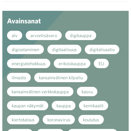
valik
Avainsanat
alv
arvonlisävero
digikauppa
digiostaminen
digitaalisuus
digitalisaatio
energiatehokkuus
erikoiskauppa
EU
ilmasto
kansainvälinen kilpailu
kansainvälinen verkkokauppa
kasvu
kaupan näkymät
kauppa
kemikaalit
kiertotalous
koronavirus
koulutus