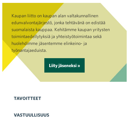
Kaupan liitto on kaupan alan valtakunnallinen
edunvalvontajärjestö, jonka tehtävänä on edistää
suomalaista kauppaa. Kehitämme kaupan yritysten
toimintaedellytyksiä ja yhteistyötoimintaa sekä
huolehdimme jäsentemme elinkeino- ja
työnantajaeduista.
Liity jäseneksi »
TAVOITTEET
VASTUULLISUUS