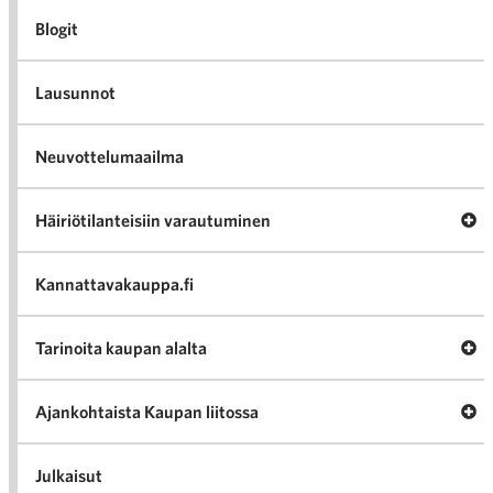
Blogit
Lausunnot
Neuvottelumaailma
Av
Häiriötilanteisiin varautuminen
Häir
va
Kannattavakauppa.fi
A
Tarinoita kaupan alalta
val
Tari
ka
Ava
Ajankohtaista Kaupan liitossa
al
Ajan
K
l
Julkaisut