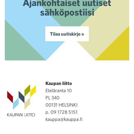
Ajankohtaiset uutiset
sähköpostiisi
Tilaa uutiskirje »
Kaupan liitto
Eteläranta 10
PL 340
00131 HELSINKI
p. 09 1728 5151
kauppa@kauppa.fi