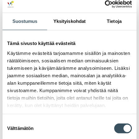
2022
Ava
valik
2021
Suostumus
Yksityiskohdat
Tietoja
Ava
valik
2020
Ava
Tämä sivusto käyttää evästeitä
valik
2019
Käytämme evästeitä tarjoamamme sisällön ja mainosten
Ava
räätälöimiseen, sosiaalisen median ominaisuuksien
valik
2018
tukemiseen ja kävijämäärämme analysoimiseen. Lisäksi
Ava
jaamme sosiaalisen median, mainosalan ja analytiikka-
valik
2017
alan kumppaneillemme tietoja siitä, miten käytät
Ava
sivustoamme. Kumppanimme voivat yhdistää näitä
valik
tietoja muihin tietoihin, joita olet antanut heille tai joita on
kerätty, kun olet käyttänyt heidän palvelujaan.
Avainsanat
Suostumuksen
alv
arvonlisävero
digikauppa
Välttämätön
valinta