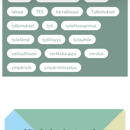
talous
TES
turvallisuus
Tutkimukset
tutkimukset
työ
työehtosopimus
työelämä
työllisyys
työsuhde
vastuullisuus
verkkokauppa
verotus
ympäristö
ympäristövastuu