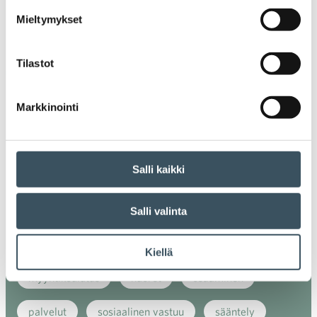
digiostaminen
digitaalisuus
digitalisaatio
Mieltymykset
energiatehokkuus
erikoiskauppa
EU
Tilastot
ilmasto
kansainvälinen kilpailu
Markkinointi
kansainvälinen verkkokauppa
kasvu
kaupan näkymät
kauppa
kemikaalit
Salli kaikki
kiertotalous
koronavirus
koulutus
kuluttaja
kuluttajat
kuluttajien luottamus
Salli valinta
luottamusindikaattori
myynti
Kiellä
myyntikoulutus
nuoret
osaaminen
palvelut
sosiaalinen vastuu
sääntely