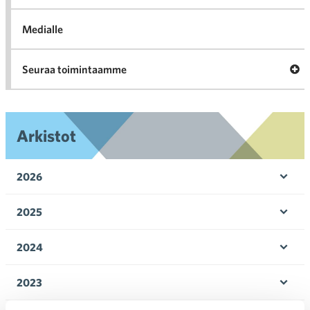
Medialle
Ava
Seuraa toimintaamme
toi
Arkistot
2026
Ava
valik
2025
Ava
valik
2024
Ava
valik
2023
Ava
valik