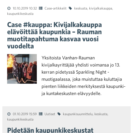
10.10.2019 10:32
Case-artikkelit
keskusta
,
kivijalkakauppa
,
kaupunkikeskusta
Case #kauppa: Kivijalkakauppa
elävöittää kaupunkia – Rauman
muotitapahtuma kasvaa vuosi
vuodelta
Yksitoista Vanhan-Rauman
kivijalkayrittäjää yhdisti voimansa jo 13.
kerran pidetyssä Sparkling Night -
muotigaalassa, joka muistuttaa kuluttajia
pienten liikkeiden merkityksestä kaupunki-
ja kuntakeskusten elävyydelle.
01.10.2019 15:59
Uutiset
kaupunkisuunnittelu
,
keskusta
,
kaupunkikeskusta
Pidetään kaupunkikeskustat