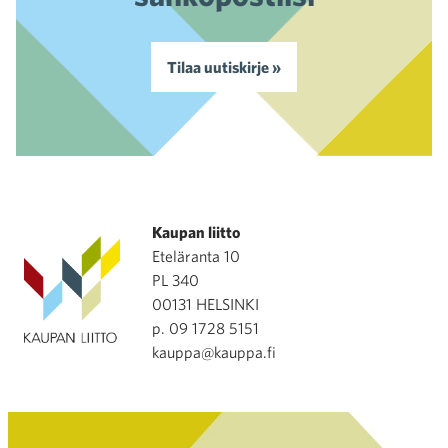
Tilaa uutiskirje »
Kaupan liitto
Eteläranta 10
PL 340
00131 HELSINKI
p. 09 1728 5151
kauppa@kauppa.fi