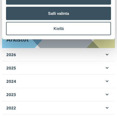
Salli valinta
Ava
Seuraa toimintaamme
toi
Kiellä
Arkistot
2026
Ava
valik
2025
Ava
valik
2024
Ava
valik
2023
Ava
valik
2022
Ava