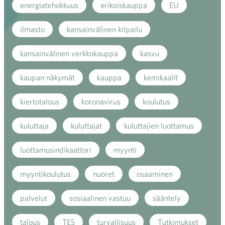
energiatehokkuus
erikoiskauppa
EU
ilmasto
kansainvälinen kilpailu
kansainvälinen verkkokauppa
kasvu
kaupan näkymät
kauppa
kemikaalit
kiertotalous
koronavirus
koulutus
kuluttaja
kuluttajat
kuluttajien luottamus
luottamusindikaattori
myynti
myyntikoulutus
nuoret
osaaminen
palvelut
sosiaalinen vastuu
sääntely
talous
TES
turvallisuus
Tutkimukset