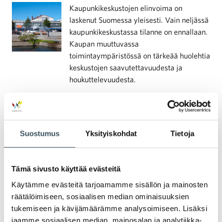
Kaupunkikeskustojen elinvoima on
laskenut Suomessa yleisesti. Vain neljässä
kaupunkikeskustassa tilanne on ennallaan.
Kaupan muuttuvassa
toimintaympäristössä on tärkeää huolehtia
keskustojen saavutettavuudesta ja
houkuttelevuudesta.
Suostumus
Yksityiskohdat
Tietoja
Uutiset
Tämä sivusto käyttää evästeitä
Tiedotteet
Käytämme evästeitä tarjoamamme sisällön ja mainosten
räätälöimiseen, sosiaalisen median ominaisuuksien
tukemiseen ja kävijämäärämme analysoimiseen. Lisäksi
Blogit
jaamme sosiaalisen median, mainosalan ja analytiikka-