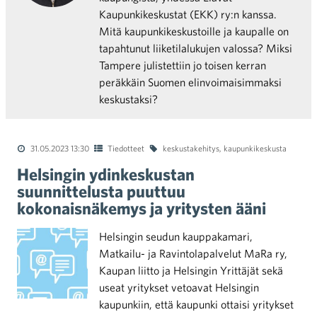
Kaupunkikeskustat (EKK) ry:n kanssa.
Mitä kaupunkikeskustoille ja kaupalle on
tapahtunut liiketilalukujen valossa? Miksi
Tampere julistettiin jo toisen kerran
peräkkäin Suomen elinvoimaisimmaksi
keskustaksi?
31.05.2023 13:30
Tiedotteet
keskustakehitys
,
kaupunkikeskusta
Helsingin ydinkeskustan
suunnittelusta puuttuu
kokonaisnäkemys ja yritysten ääni
Helsingin seudun kauppakamari,
Matkailu- ja Ravintolapalvelut MaRa ry,
Kaupan liitto ja Helsingin Yrittäjät sekä
useat yritykset vetoavat Helsingin
kaupunkiin, että kaupunki ottaisi yritykset