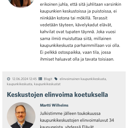
erikoinen juhla, että sitä juhlitaan varsinkin
kaupunkien keskustoissa ja puistoissa, ei
niinkään kotona tai mökillä. Terassit
vedetään täyteen, kävelykadut elävät,
kahvilat ovat tupaten täynnä. Joka vuosi
sama ilmiö muistuttaa siitä, millainen
kaupunkikeskusta parhaimmillaan voi olla.
Ei pelkkä ostospaikka, vaan tila, jossa
ihmiset haluavat olla ja tavata toisiaan.
12.06.2024 12:45
Blogit
elinvoimainen kaupunkikeskusta
,
kaupunkikeskusta
,
kaupunkikeskustat
Keskustojen elinvoima koetuksella
Martti Wilhelms
Julkistimme jälleen toukokuussa
kaupunkikeskustojen elinvoimaluvut 34
kaupungista, yhdessä Elävät