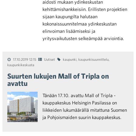
aidosti mukaan ydinkeskustan
kehittämishankkeisiin. Erillisten projektien
sijaan kaupungilta halutaan
kokonaissuunnitelmaa ydinkeskustan
elinvoiman lisäämiseksi ja
yritysvaikutusten selkeämpää arviointia.
17.10.2019 12:15
Uutiset
kaupunki
,
kaupunkisuunnittelu
,
kaupunkikeskusta
Suurten lukujen Mall of Tripla on
avattu
Tänään 17.10. avattu Mall of Tripla -
kauppakeskus Helsingin Pasilassa on
liikkeiden lukumäärällä mitattuna Suomen
ja Pohjoismaiden suurin kauppakeskus.