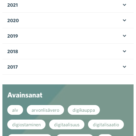
valik
2021
Ava
valik
2020
Ava
valik
2019
Ava
valik
2018
Ava
valik
2017
Ava
valik
Avainsanat
alv
arvonlisävero
digikauppa
digiostaminen
digitaalisuus
digitalisaatio