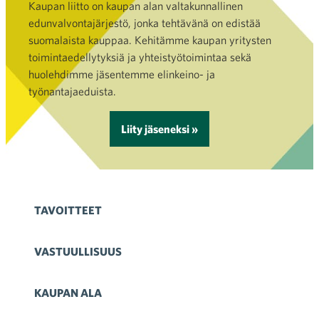
Kaupan liitto on kaupan alan valtakunnallinen
edunvalvontajärjestö, jonka tehtävänä on edistää
suomalaista kauppaa. Kehitämme kaupan yritysten
toimintaedellytyksiä ja yhteistyötoimintaa sekä
huolehdimme jäsentemme elinkeino- ja
työnantajaeduista.
Liity jäseneksi »
TAVOITTEET
VASTUULLISUUS
KAUPAN ALA