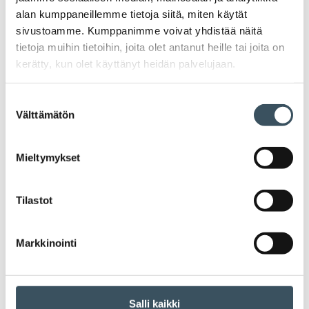
alan kumppaneillemme tietoja siitä, miten käytät
Lausunnot
sivustoamme. Kumppanimme voivat yhdistää näitä
tietoja muihin tietoihin, joita olet antanut heille tai joita on
kerätty, kun olet käyttänyt heidän palvelujaan.
Neuvottelumaailma
Suostumuksen
Av
Häiriötilanteisiin varautuminen
Välttämätön
valinta
Häir
va
Kannattavakauppa.fi
Mieltymykset
A
Tarinoita kaupan alalta
val
Tilastot
Tari
ka
Ava
Ajankohtaista Kaupan liitossa
al
Ajan
Markkinointi
K
l
Julkaisut
Salli kaikki
Medialle