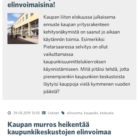
elinvoimaisina!
Kaupan liiton elokuussa julkaisema
ennuste kaupan yritysrakenteen
kehitysnäkymistä on saanut jo aikaan
käytännön toimia. Esimerkiksi
Pietarsaaressa selvitys on ollut
vaikuttamassa
kaupunkisuunnittelukierroksen
käynnistämiseen. Mitä pitäisi tehdä, jotta
pienempienkin kaupunkien keskustoista
löytyisi kauppoja vielä kymmenen vuoden
päästä?
29.05.2019 13:05
Uutiset
elinvoima
,
kaupunki
,
keskusta
Kaupan murros heikentää
kaupunkikeskustojen elinvoimaa