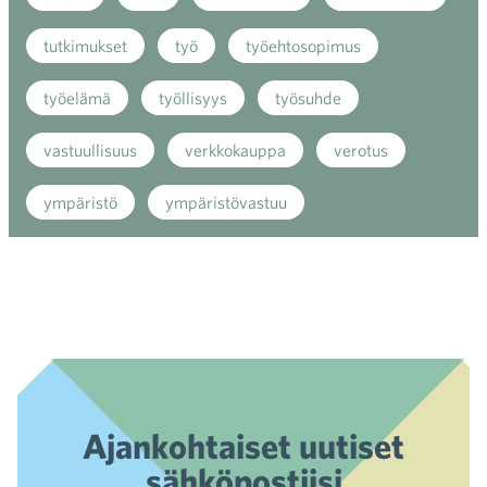
tutkimukset
työ
työehtosopimus
työelämä
työllisyys
työsuhde
vastuullisuus
verkkokauppa
verotus
ympäristö
ympäristövastuu
Ajankohtaiset uutiset
sähköpostiisi