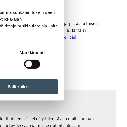
 ominaisuuksien tukemiseen
tiikka-alan
illa, eikä syyttä. Niinpä päätimme järjestää jo toisen
ietoja muihin tietoihin, joita
ntuntijoiden, Antin ja Sanin johdolla. Tämä ei
koulutus, vaan työpaja, jossa …
Lue lisää
Markkinointi
Salli kaikki
iteettipisteessä. Tekoäly tulee täysin mullistamaan
on tärkeydessään ja murrospotentiaalissaan