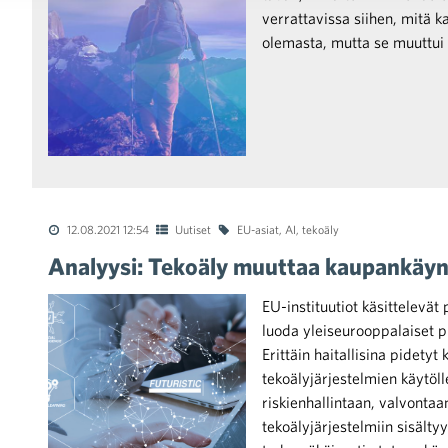
verrattavissa siihen, mitä k
olemasta, mutta se muuttui 
12.08.2021 12:54
Uutiset
EU-asiat
,
AI
,
tekoäly
Analyysi: Tekoäly muuttaa kaupankäynt
EU-instituutiot käsittelevät
luoda yleiseurooppalaiset pu
Erittäin haitallisina pidetyt
tekoälyjärjestelmien käytöll
riskienhallintaan, valvontaa
tekoälyjärjestelmiin sisältyy 