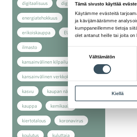
digitaalisuus
digitalisaatio
Tämä sivusto käyttää eväste
Käytämme evästeitä tarjoama
energiatehokkuus
ja kävijämäärämme analysoim
kumppaneillemme tietoja siitä
erikoiskauppa
EU
olet antanut heille tai joita o
ilmasto
Suostumuksen
Välttämätön
valinta
kansainvälinen kilpailu
kansainvälinen verkkokauppa
kasvu
kaupan näkymät
Kiellä
kauppa
kemikaalit
kiertotalous
koronavirus
koulutus
kuluttaja