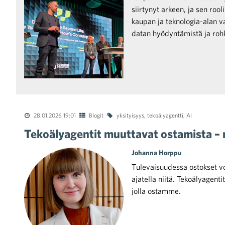
siirtynyt arkeen, ja sen roo
kaupan ja teknologia-alan va
raa toimintaamme
datan hyödyntämistä ja rohk
28.01.2026 19:01
Blogit
yksityisyys
,
tekoälyagentti
,
AI
Tekoälyagentit muuttavat ostamista – 
Johanna Horppu
Tulevaisuudessa ostokset 
ajatella niitä. Tekoälyagenti
jolla ostamme.