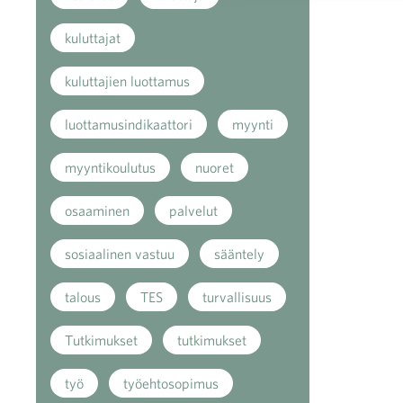
kuluttajat
kuluttajien luottamus
luottamusindikaattori
myynti
myyntikoulutus
nuoret
osaaminen
palvelut
sosiaalinen vastuu
sääntely
talous
TES
turvallisuus
Tutkimukset
tutkimukset
työ
työehtosopimus