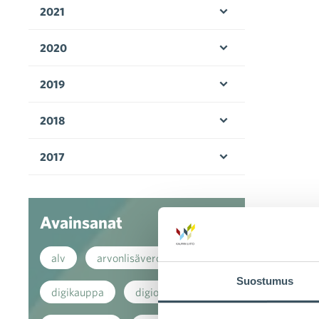
2021
Avaa valikko
2020
Avaa valikko
2019
Avaa valikko
2018
Avaa valikko
2017
Avaa valikko
Avainsanat
alv
arvonlisävero
Suostumus
digikauppa
digiostaminen