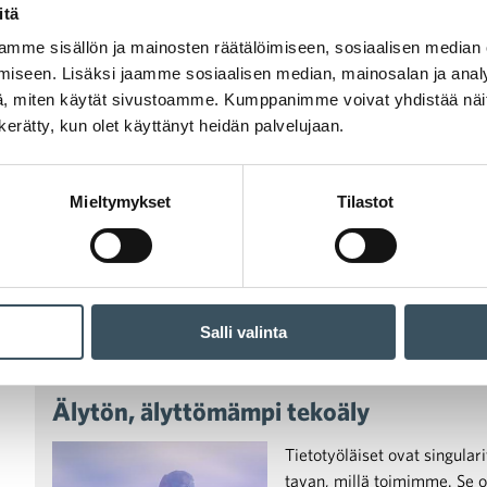
01.11.2023 09:10
AI
,
tekoäly
,
school of sales
itä
Tekoäly myynnissä
mme sisällön ja mainosten räätälöimiseen, sosiaalisen median
iseen. Lisäksi jaamme sosiaalisen median, mainosalan ja analy
Tekoäly on nyt kaikkien huul
, miten käytät sivustoamme. Kumppanimme voivat yhdistää näitä t
työpajan alan parhaiden asia
n kerätty, kun olet käyttänyt heidän palvelujaan.
myöskään ole mikä tahansa 
Mieltymykset
Tilastot
Salli valinta
01.11.2023 08:12
myyntikoulu
,
AI
,
tekoäly
Älytön, älyttömämpi tekoäly
Tietotyöläiset ovat singular
tavan, millä toimimme. Se 