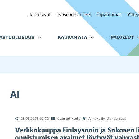
Jäsensivut
Työsuhde ja TES
Tapahtumat
Yhtey
ohteelle Tavoitteet
ASTUULLISUUS
Alavalikko kohteelle Vastuullisuus
KAUPAN ALA
Alavalikko kohteelle K
PALVELUT
A
AI
23.03.2026 09:00
Case-artikkelit
AI
,
tekoäly
,
digitaalisuus
Verkkokauppa Finlaysonin ja Sokosen l
onnistumisen avaimet löytyvät vahvasta