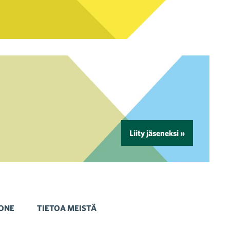
Liity jäseneksi »
ONE
TIETOA MEISTÄ