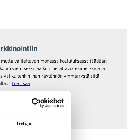
rkkinointiin
, mutta valitettavan monessa koulutuksessa jäädään
 kotiin viemiseksi jää kuin herättäviä esimerkkejä ja
isivat kuitenkin ihan käytännön ymmärrystä siitä,
illa …
Lue lisää
Tietoja