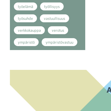
työelämä
työllisyys
työsuhde
vastuullisuus
verkkokauppa
verotus
ympäristö
ympäristövastuu
A