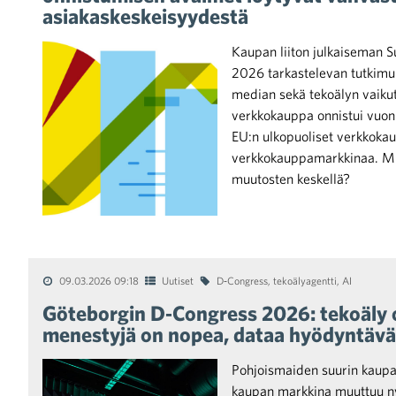
asiakaskeskeisyydestä
Kaupan liiton julkaiseman 
2026 tarkastelevan tutkimuk
median sekä tekoälyn vaikut
verkkokauppa onnistui vuon
iötilanteisiin varautuminen
EU:n ulkopuoliset verkkokaup
verkkokauppamarkkinaa. Mi
muutosten keskellä?
noita kaupan alalta
09.03.2026 09:18
Uutiset
D‑Congress
,
tekoälyagentti
,
AI
kohtaista Kaupan liitossa
Göteborgin D‑Congress 2026: tekoäly o
menestyjä on nopea, dataa hyödyntävä
Pohjoismaiden suurin kaupa
kaupan markkina muuttuu n