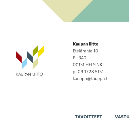
Kaupan liitto
Eteläranta 10
PL 340
00131 HELSINKI
p. 09 1728 5151
kauppa@kauppa.fi
TAVOITTEET
VASTU