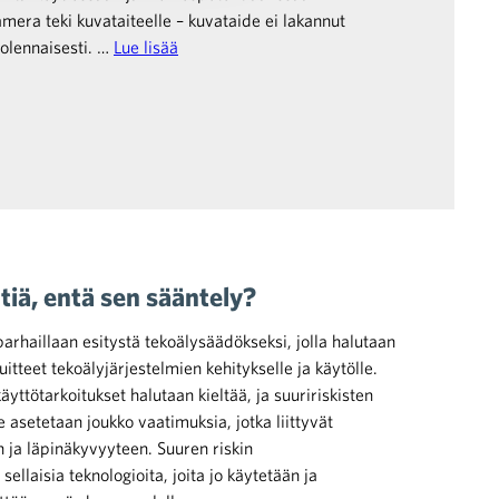
amera teki kuvataiteelle – kuvataide ei lakannut
olennaisesti. …
Lue lisää
iä, entä sen sääntely?
 parhaillaan esitystä tekoälysäädökseksi, jolla halutaan
itteet tekoälyjärjestelmien kehitykselle ja käytölle.
 käyttötarkoitukset halutaan kieltää, ja suuririskisten
e asetetaan joukko vaatimuksia, jotka liittyvät
n ja läpinäkyvyyteen. Suuren riskin
sellaisia teknologioita, joita jo käytetään ja