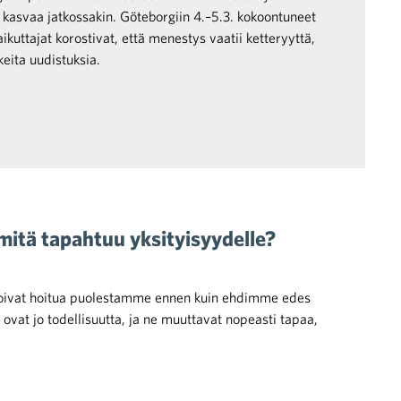
li kasvaa jatkossakin. Göteborgiin 4.–5.3. kokoontuneet
ikuttajat korostivat, että menestys vaatii ketteryyttä,
eita uudistuksia.
mitä tapahtuu yksityisyydelle?
voivat hoitua puolestamme ennen kuin ehdimme edes
t ovat jo todellisuutta, ja ne muuttavat nopeasti tapaa,