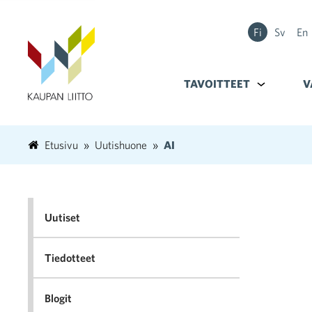
Fi
Sv
En
TAVOITTEET
Alavalikko k
V
Etusivu
Uutishuone
AI
Uutiset
Tiedotteet
Blogit