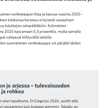
Suomen verkkokaupan tilaa ja kasvua vuosina 2025–
sen tuloksissa korostuu erityisesti sosiaalisen
us kuluttajien ostopäätöksiin. Kotimainen
na 2025 kasvamaan 5,3 prosenttia, mutta samalla
at valtaavat kiihtyvällä tahdilla
ten suomalainen verkkokauppa voi pärjätä näiden
n jo arjessa – tulevaisuuden
 ja rohkea
n alan tapahtuma, D‑Congress 2026, osoitti että
yt nopeammin kuin koskaan aiemmin. Tekoäly on