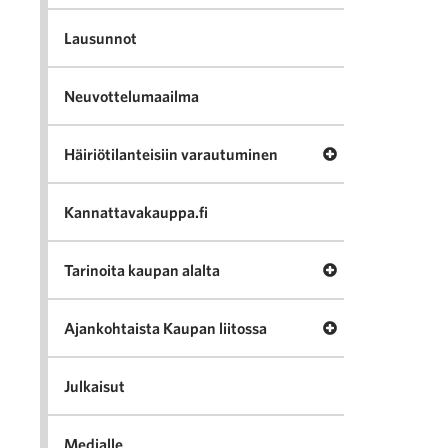
Lausunnot
Neuvottelumaailma
Avaa valikko Häir
Häiriötilanteisiin varautuminen
Kannattavakauppa.fi
Avaa valikko Tari
Tarinoita kaupan alalta
Avaa valikko Ajan
Ajankohtaista Kaupan liitossa
Julkaisut
Medialle