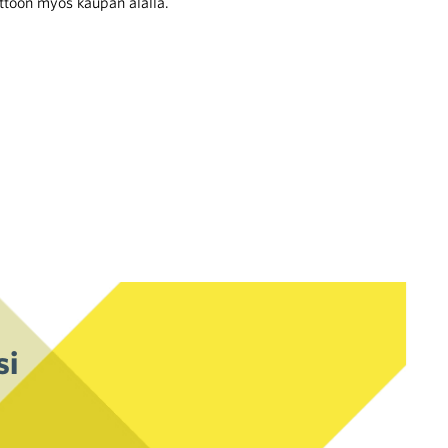
ttöön myös kaupan alalla.
si