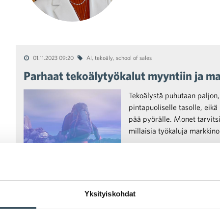
01.11.2023 09:20
AI
,
tekoäly
,
school of sales
Parhaat tekoälytyökalut myyntiin ja ma
Tekoälystä puhutaan paljon
pintapuoliselle tasolle, eikä
pää pyörälle. Monet tarvits
millaisia työkaluja markkino
Yksityiskohdat