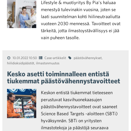
Lifestyle & muotiyritys By Pia’s haluaa
menestyä tulevinakin vuosina, joten se
laati suunnitelman kohti hiilineutraaliutta
vuoteen 2030 mennessä. Tavoitteet ovat
tärkeitä, jotta ilmastoystävällisyys ei jää
vain puheen tasolle.
10.01.2022 10:50
Case-artikkelit
päästövähennykset
,
hiilidioksidipäästöt
,
ilmastonmuutos
Kesko asetti toiminnalleen entistä
tiukemmat päästövähennystavoitteet
Keskon entistä tiukemmat tieteeseen
perustuvat kasvihuonekaasujen
päästövähennystavoitteet ovat saaneet
Science Based Targets -aloitteen (SBTi)
hyväksynnän. SBTi on yritysten
ilmastotekoja ja päästöjä seuraava