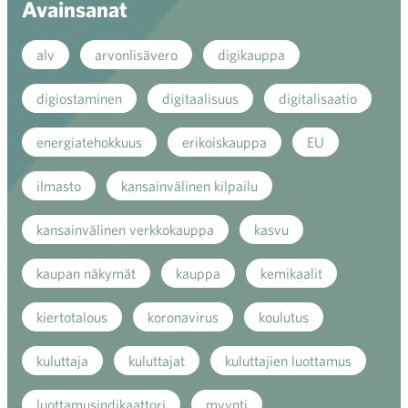
Avainsanat
alv
arvonlisävero
digikauppa
digiostaminen
digitaalisuus
digitalisaatio
energiatehokkuus
erikoiskauppa
EU
ilmasto
kansainvälinen kilpailu
kansainvälinen verkkokauppa
kasvu
kaupan näkymät
kauppa
kemikaalit
kiertotalous
koronavirus
koulutus
kuluttaja
kuluttajat
kuluttajien luottamus
luottamusindikaattori
myynti