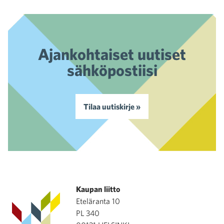
Ajankohtaiset uutiset
sähköpostiisi
Tilaa uutiskirje »
Kaupan liitto
Eteläranta 10
PL 340