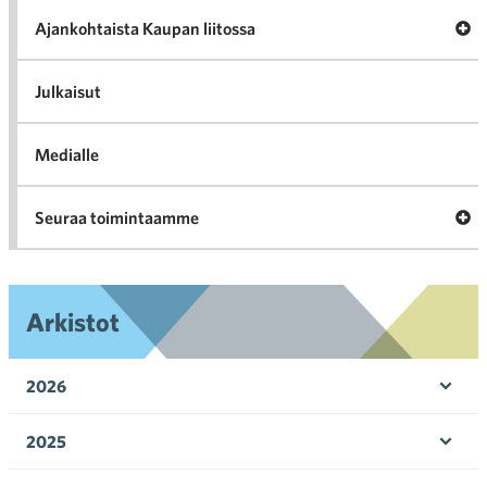
Tari
ka
Ava
Ajankohtaista Kaupan liitossa
al
Ajan
K
l
Julkaisut
Medialle
Ava
Seuraa toimintaamme
toi
Arkistot
2026
Ava
valik
2025
Ava
valik