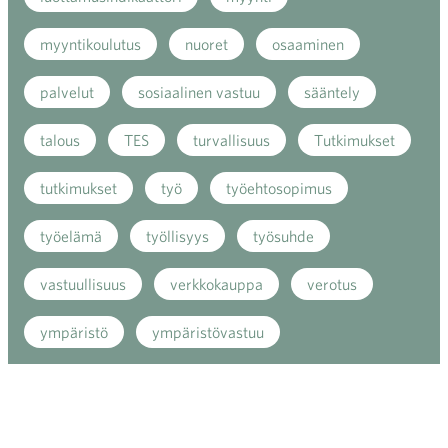
myyntikoulutus
nuoret
osaaminen
palvelut
sosiaalinen vastuu
sääntely
talous
TES
turvallisuus
Tutkimukset
tutkimukset
työ
työehtosopimus
työelämä
työllisyys
työsuhde
vastuullisuus
verkkokauppa
verotus
ympäristö
ympäristövastuu