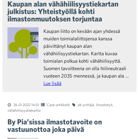
Kaupan alan vähähiilisyystiekartan
julkistus: Yhteistyöllä kohti
ilmastonmuutoksen torjuntaa
Kaupan liitto on kevään ajan yhdessä
muiden toimialaliittojensa kanssa
päivittänyt kaupan alan
vähähiilisyystiekartan. Kartta kuvaa
toimialan polkua kohti vähähiilisyyttä.
Suomen tavoitteena on olla hiilineutraali
vuoteen 2035 mennessä, ja kaupan ala …
Lue lisää
26.01.2022 14:51
Case-artikkelit
pk-yrittäjä
,
ilmastotyö
,
vähähiilisyystiekartta
By Pia’sissa ilmastotavoite on
vastuunottoa joka päivä