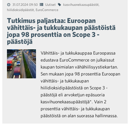
31.07.2024 09:50
Uutiset
kasvihuonekaasupäästöt
,
hiilidioksidipäästöt
,
EuroCommerce
Tutkimus paljastaa: Euroopan
vähittäis- ja tukkukaupan päästöistä
jopa 98 prosenttia on Scope 3 -
päästöjä
Vähittäis- ja tukkukauppaa Euroopassa
edustava EuroCommerce on julkaissut
kaupan toimialan vähähiilisyystiekartan.
Sen mukaan jopa 98 prosenttia Euroopan
vähittäis- ja tukkukaupan
hiilidioksidipäästöistä on Scope 3 -
päästöjä eli arvoketjun epäsuoria
kasvihuonekaasupäästöjä*. Vain 2
prosenttia vähittäis- ja tukkukaupan
päästöistä on alan suorassa hallinnassa.