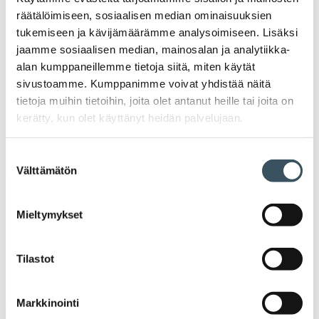
Lidlin vastuullisuusohjelma lisää
räätälöimiseen, sosiaalisen median ominaisuuksien
sertifiointeja, haluaa auttaa asiakasta
tukemiseen ja kävijämäärämme analysoimiseen. Lisäksi
valinnoissa
jaamme sosiaalisen median, mainosalan ja analytiikka-
alan kumppaneillemme tietoja siitä, miten käytät
Lidl Suomi laajentaa sertifiointeja,
sivustoamme. Kumppanimme voivat yhdistää näitä
vähentää muovin käyttöä ja lisää
tietoja muihin tietoihin, joita olet antanut heille tai joita on
pakkaustensa kierrätettävyyttä. Se
kerätty, kun olet käyttänyt heidän palvelujaan.
painottaa nyt sitä, että asiakkaiden olisi
helpompi tehdä ostoksissaan vastuullisia
valintoja.
Suostumuksen
Välttämätön
valinta
Mieltymykset
Vanhemmat artikkelit
Artikkelien selaus
Tilastot
Markkinointi