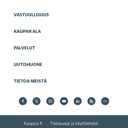
VASTUULLISUUS
KAUPAN ALA
PALVELUT
UUTISHUONE
TIETOA MEISTÄ
Kauppa Facebookissa
Kauppa Twitterissä
Kauppa on Instagram
Kauppa YouTubesssa
Kauppa LinkedInissä
Kauppa on RSS
Kauppa
on Flickr
Kauppa.fi
·
Tietosuoja ja käyttöehdot
·