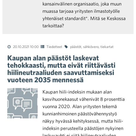
kansainvälinen organisaatio, joka muun
muassa tarjoaa yritysten ilmastotyölle
yhtenäiset standardit*. Mitä se Keskossa
tarkoittaa?
20.10.2021 10:00
Tiedotteet
päästöt
,
sähkövero
,
tiekartat
Kaupan alan päästöt laskevat
tehokkaasti, mutta eivät riittävästi
hiilineutraaliuden saavuttamiseksi
vuoteen 2035 mennessä
Kaupan hiili-indeksin mukaan alan
kasvihuonekaasut vähenivät 8 prosenttia
vuonna 2020. Alan yritysten tekemä
kunnianhimoinen päästövähennystyö
näkyy hyvässä kehityksessä, mutta hiili-
indeksin perusteella päästöjen nykyinen
laskuvauhti ei riitä hiilineutraaliuden