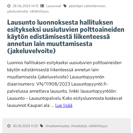
28.06.2024 14:15
Lausunnot
päästöjen vähentäminen
,
jakeluvelvoite
,
vähähiilisyys
Lausunto luonnoksesta hallituksen
esitykseksi uusiutuvien polttoaineiden
käytön edistämisestä liikenteessä
annetun lain muuttamisesta
(jakeluvelvoite)
Luonnos hallituksen esitykseksi uusiutuvien polttoaineiden
käytön edistämisestä liikenteessä annetun lain
muuttamisesta (jakeluvelvoite) Lausuntopyynnön
diaarinumero: VN/11908/2023 Lausuntopyyntö.fi-
palvelussa annettava lausunto, linkki lausuntopyyntöön:
Lausunto – Lausuntopalvelu Koko esitysluonnosta koskevat
lausunnot Kaupan ala …
Lue lisää
30.05.2024 11:23
ilmastonmuutos
,
ilmastotyö
,
vähähiilisyys