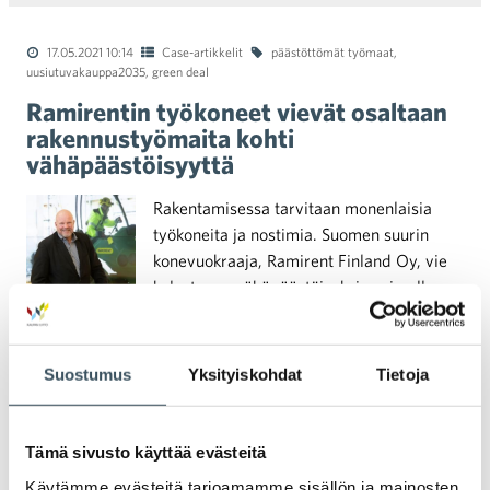
17.05.2021 10:14
Case-artikkelit
päästöttömät työmaat
,
uusiutuvakauppa2035
,
green deal
Ramirentin työkoneet vievät osaltaan
rakennustyömaita kohti
vähäpäästöisyyttä
Rakentamisessa tarvitaan monenlaisia
työkoneita ja nostimia. Suomen suurin
konevuokraaja, Ramirent Finland Oy, vie
kalustoaan vähäpäästöiseksi uusimalla
konekantaansa sähkö- tai akkukäyttöiseksi,
ja Etelä-Suomessa vuokrattaviin koneisiin
tankataan jo biopolttoöljyä.
Suostumus
Yksityiskohdat
Tietoja
22.04.2021 09:47
Case-artikkelit
ilmasto ekomyymälä
,
Tämä sivusto käyttää evästeitä
monimuotoisuus
,
hiilineutraalius
Käytämme evästeitä tarjoamamme sisällön ja mainosten