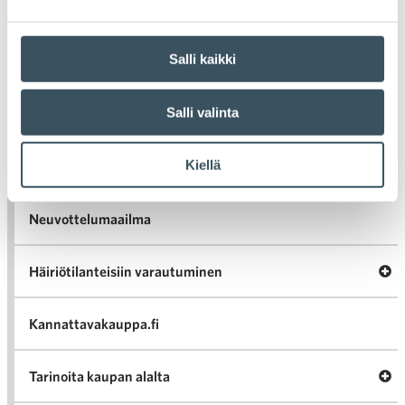
Uutiset
Salli kaikki
Tiedotteet
Salli valinta
Blogit
Kiellä
Lausunnot
Neuvottelumaailma
Av
Häiriötilanteisiin varautuminen
Häir
va
Kannattavakauppa.fi
A
Tarinoita kaupan alalta
val