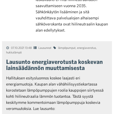
saavuttamiseen vuonna 2035.
Sähkönkäytön lisääminen ja sitä
vauhdittava palvelualojen alhaisempi
sähköverokanta ovat hiilineutraalin kaupan
alan edellytykset.
07.10.2021 13:48
Lausunnot
lämpöpumput
,
energiaverotus
,
hukkalämpö
Lausunto energiaverotusta koskevan
lainsäädännön muuttamisesta
Hallituksen esitysluonnos koskee laajasti eri
energiamuotoja. Kaupan alan vähähiilisyystiekartassa
korostetaan lämpöpumppujen roolia kauppojen siirtyessä
kohti hiilineutraalia lämmön tuotantoa. Tästä syystä
keskitymme kommentoimaan lämpöpumppuja koskevia
veromuutoksia. Lue lausunto: