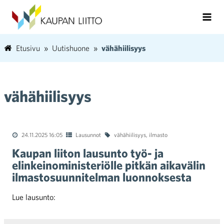
Etusivu
Uutishuone
vähähiilisyys
vähähiilisyys
24.11.2025 16:05
Lausunnot
vähähiilisyys
,
ilmasto
Kaupan liiton lausunto työ- ja
elinkeinoministeriölle pitkän aikavälin
ilmastosuunnitelman luonnoksesta
Lue lausunto: