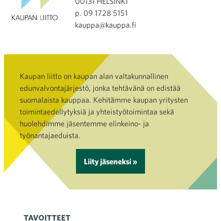
00131 HELSINKI
p. 09 1728 5151
kauppa@kauppa.fi
Kaupan liitto on kaupan alan valtakunnallinen
edunvalvontajärjestö, jonka tehtävänä on edistää
suomalaista kauppaa. Kehitämme kaupan yritysten
toimintaedellytyksiä ja yhteistyötoimintaa sekä
huolehdimme jäsentemme elinkeino- ja
työnantajaeduista.
Liity jäseneksi »
TAVOITTEET