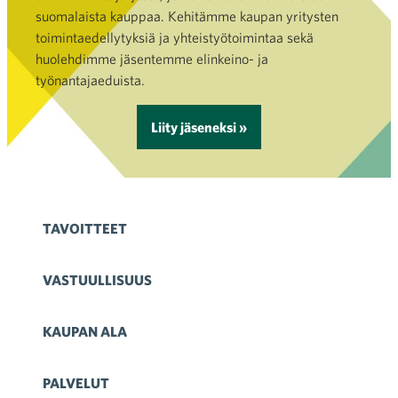
suomalaista kauppaa. Kehitämme kaupan yritysten
toimintaedellytyksiä ja yhteistyötoimintaa sekä
huolehdimme jäsentemme elinkeino- ja
työnantajaeduista.
Liity jäseneksi »
TAVOITTEET
VASTUULLISUUS
KAUPAN ALA
PALVELUT