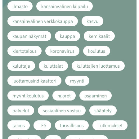
ilmasto
kansainvälinen kilpailu
kansainvälinen verkkokauppa
kasvu
kaupan näkymät
kauppa
kemikaalit
kiertotalous
koronavirus
koulutus
kuluttaja
kuluttajat
kuluttajien luottamus
luottamusindikaattori
myynti
myyntikoulutus
nuoret
osaaminen
palvelut
sosiaalinen vastuu
sääntely
talous
TES
turvallisuus
Tutkimukset