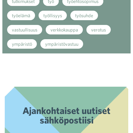
tutkimukset
työ
työehtosopimus
työelämä
työllisyys
työsuhde
vastuullisuus
verkkokauppa
verotus
ympäristö
ympäristövastuu
Ajankohtaiset uutiset
sähköpostiisi