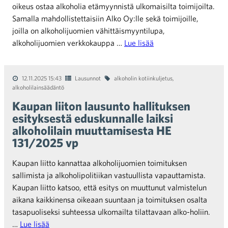
oikeus ostaa alkoholia etämyynnistä ulkomaisilta toimijoilta.
Samalla mahdollistettaisiin Alko Oy:lle sekä toimijoille,
joilla on alkoholijuomien vähittäismyyntilupa,
alkoholijuomien verkkokauppa …
Lue lisää
12.11.2025 15:43
Lausunnot
alkoholin kotiinkuljetus
,
alkoholilainsäädäntö
Kaupan liiton lausunto hallituksen
esityksestä eduskunnalle laiksi
alkoholilain muuttamisesta HE
131/2025 vp
Kaupan liitto kannattaa alkoholijuomien toimituksen
sallimista ja alkoholipolitiikan vastuullista vapauttamista.
Kaupan liitto katsoo, että esitys on muuttunut valmistelun
aikana kaikkinensa oikeaan suuntaan ja toimituksen osalta
tasapuoliseksi suhteessa ulkomailta tilattavaan alko-holiin.
…
Lue lisää