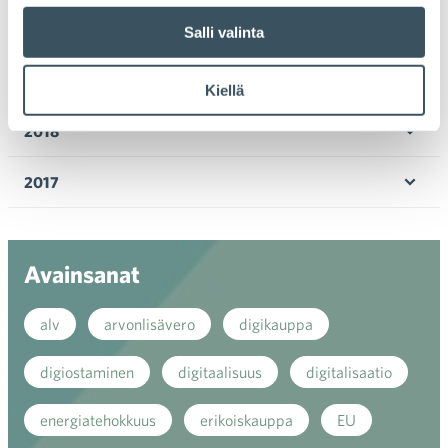
valik
2020
Salli valinta
Ava
valik
2019
Kiellä
Ava
valik
2018
Ava
valik
2017
Ava
valik
Avainsanat
alv
arvonlisävero
digikauppa
digiostaminen
digitaalisuus
digitalisaatio
energiatehokkuus
erikoiskauppa
EU