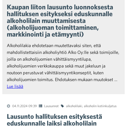
Kaupan liiton lausunto luonnoksesta
hallituksen esitykseksi eduskunnalle
alkoholilain muuttamisesta
(alkoholijuoman toimittaminen,
markkinointi ja etämyynti)
Alkoholilakia ehdotetaan muutettavaksi siten, että
mahdollistettaisiin alkoholiyhtiö Alko Oy:lle sekä toimijoille,
joilla on alkoholijuomien vähittäismyyntilupa,
alkoholijuomien verkkokauppa sekä muut jakeluun ja
noutoon perustuvat vähittäismyyntikonseptit, kuten
alkoholijuomien toimitus. Ehdotuksen mukaan muutokset …
Lue lisää
04.11.2024 09:39
Lausunnot
alkoholilaki
,
alkoholin kotiinkuljetus
Lausunto hallituksen esityksestä
eduskunnalle laiksi alkoholilain