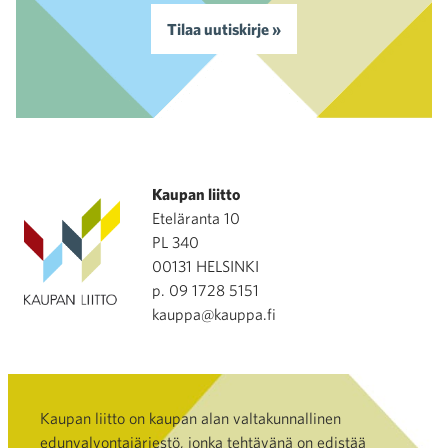
Tilaa uutiskirje »
Kaupan liitto
Eteläranta 10
PL 340
00131 HELSINKI
p. 09 1728 5151
kauppa@kauppa.fi
Kaupan liitto on kaupan alan valtakunnallinen
edunvalvontajärjestö, jonka tehtävänä on edistää