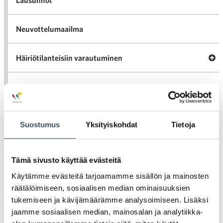
Lausunnot
Neuvottelumaailma
Av
Häiriötilanteisiin varautuminen
Häir
va
Kannattavakauppa.fi
A
Tarinoita kaupan alalta
val
Suostumus
Yksityiskohdat
Tietoja
Tari
ka
Ava
Ajankohtaista Kaupan liitossa
al
Ajan
Tämä sivusto käyttää evästeitä
K
l
Julkaisut
Käytämme evästeitä tarjoamamme sisällön ja mainosten
räätälöimiseen, sosiaalisen median ominaisuuksien
tukemiseen ja kävijämäärämme analysoimiseen. Lisäksi
Medialle
jaamme sosiaalisen median, mainosalan ja analytiikka-