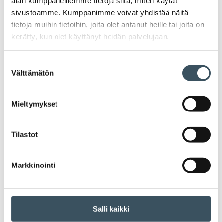
alan kumppaneillemme tietoja siitä, miten käytät
Ava
Seuraa toimintaamme
sivustoamme. Kumppanimme voivat yhdistää näitä
tietoja muihin tietoihin, joita olet antanut heille tai joita on
toi
kerätty, kun olet käyttänyt heidän palvelujaan.
Arkistot
Suostumuksen
Välttämätön
valinta
2026
Ava
valik
Mieltymykset
2025
Ava
valik
Tilastot
2024
Ava
valik
2023
Markkinointi
Ava
valik
2022
Ava
valik
Salli kaikki
2021
Ava