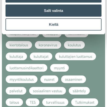
ilmasto
kansainvälinen kilpailu
Salli valinta
kansainvälinen verkkokauppa
kasvu
Kiellä
kaupan näkymät
kauppa
kemikaalit
kiertotalous
koronavirus
koulutus
kuluttaja
kuluttajat
kuluttajien luottamus
luottamusindikaattori
myynti
myyntikoulutus
nuoret
osaaminen
palvelut
sosiaalinen vastuu
sääntely
talous
TES
turvallisuus
Tutkimukset