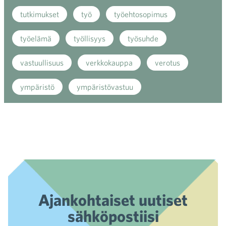
tutkimukset
työ
työehtosopimus
työelämä
työllisyys
työsuhde
vastuullisuus
verkkokauppa
verotus
ympäristö
ympäristövastuu
Ajankohtaiset uutiset
sähköpostiisi