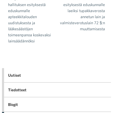
Artikkelien selaus
hallituksen esityksestä
esityksestä eduskunnalle
eduskunnalle
laeiksi tupakkaverosta
apteekkitalouden
annetun lain ja
uudistuksesta ja
valmisteverotuslain 72 §:n
lääkesäästöjen
muuttamisesta
toimeenpanoa koskevaksi
lainsäädännöksi
Uutiset
Tiedotteet
Blogit