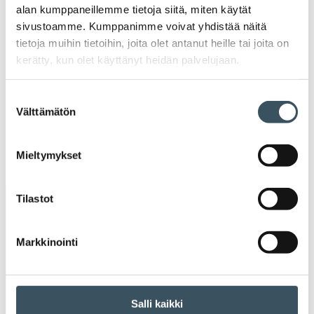
2021
alan kumppaneillemme tietoja siitä, miten käytät
Ava
sivustoamme. Kumppanimme voivat yhdistää näitä
valik
2020
tietoja muihin tietoihin, joita olet antanut heille tai joita on
Ava
kerätty, kun olet käyttänyt heidän palvelujaan.
valik
2019
Ava
Suostumuksen
valik
2018
Välttämätön
valinta
Ava
valik
2017
Mieltymykset
Ava
valik
Tilastot
Avainsanat
Markkinointi
alv
arvonlisävero
digikauppa
digiostaminen
digitaalisuus
digitalisaatio
Salli kaikki
energiatehokkuus
erikoiskauppa
EU