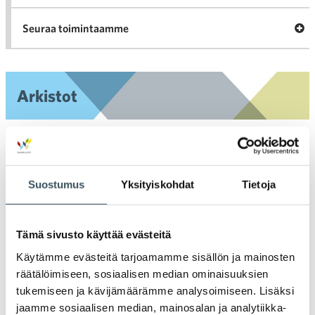
Ava
Seuraa toimintaamme
toi
Arkistot
2026
Ava
valik
2025
Suostumus
Yksityiskohdat
Tietoja
Ava
valik
2024
Ava
valik
Tämä sivusto käyttää evästeitä
2023
Käytämme evästeitä tarjoamamme sisällön ja mainosten
Ava
valik
räätälöimiseen, sosiaalisen median ominaisuuksien
2022
tukemiseen ja kävijämäärämme analysoimiseen. Lisäksi
Ava
valik
jaamme sosiaalisen median, mainosalan ja analytiikka-