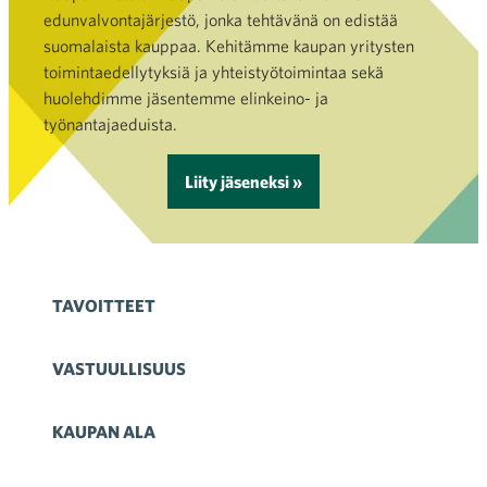
edunvalvontajärjestö, jonka tehtävänä on edistää
suomalaista kauppaa. Kehitämme kaupan yritysten
toimintaedellytyksiä ja yhteistyötoimintaa sekä
huolehdimme jäsentemme elinkeino- ja
työnantajaeduista.
Liity jäseneksi »
TAVOITTEET
VASTUULLISUUS
KAUPAN ALA