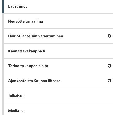
Lausunnot
Neuvottelumaailma
Av
Häiriötilanteisiin varautuminen
Häir
va
Kannattavakauppa.fi
A
Tarinoita kaupan alalta
val
Tari
ka
Ava
Ajankohtaista Kaupan liitossa
al
Ajan
K
l
Julkaisut
Medialle