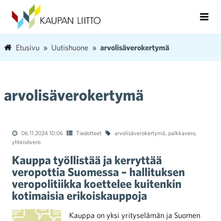
Etusivu
Uutishuone
arvolisäverokertymä
arvolisäverokertymä
06.11.2024 10:06
Tiedotteet
arvolisäverokertymä
,
palkkavero
,
yhteisövero
Kauppa työllistää ja kerryttää
veropottia Suomessa – hallituksen
veropolitiikka koettelee kuitenkin
kotimaisia erikoiskauppoja
Kauppa on yksi yrityselämän ja Suomen