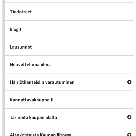
Tiedotteet
Blogit
Lausunnot
Neuvottelumaailma
Av
Häiriötilanteisiin varautuminen
Häir
va
Kannattavakauppa.fi
A
Tarinoita kaupan alalta
val
Tari
ka
Ava
Ajankohtaista Kaupan liitossa