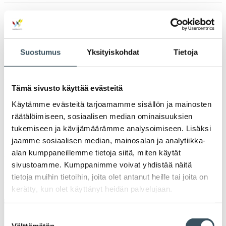
valik
2023
Ava
valik
2022
Ava
Suostumus
Yksityiskohdat
Tietoja
valik
2021
Ava
valik
Tämä sivusto käyttää evästeitä
2020
Ava
Käytämme evästeitä tarjoamamme sisällön ja mainosten
valik
räätälöimiseen, sosiaalisen median ominaisuuksien
2019
Ava
tukemiseen ja kävijämäärämme analysoimiseen. Lisäksi
valik
jaamme sosiaalisen median, mainosalan ja analytiikka-
2018
alan kumppaneillemme tietoja siitä, miten käytät
Ava
valik
sivustoamme. Kumppanimme voivat yhdistää näitä
2017
tietoja muihin tietoihin, joita olet antanut heille tai joita on
Ava
valik
kerätty, kun olet käyttänyt heidän palvelujaan.
Avainsanat
Suostumuksen