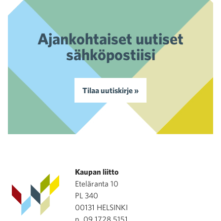
Ajankohtaiset uutiset
sähköpostiisi
Tilaa uutiskirje »
Kaupan liitto
Eteläranta 10
PL 340
00131 HELSINKI
p. 09 1728 5151