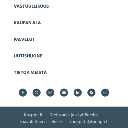
VASTUULLISUUS
KAUPAN ALA
PALVELUT
UUTISHUONE
TIETOA MEISTÄ
Kauppa Facebookissa
Kauppa Twitterissä
Kauppa on Instagram
Kauppa YouTubesssa
Kauppa LinkedInissä
Kauppa on RSS
Kauppa
on Flickr
Kauppa.fi
·
Tietosuoja ja käyttöehdot
·
Saavutettavuusseloste
·
kauppa(at)kauppa.fi