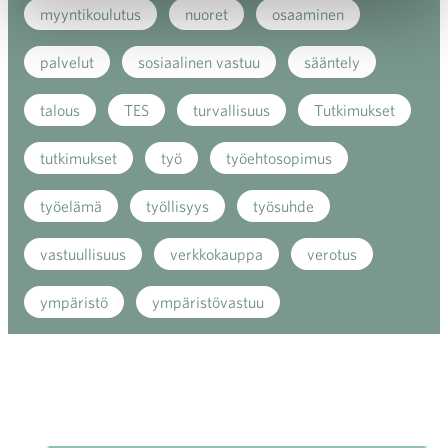
myyntikoulutus
nuoret
osaaminen
palvelut
sosiaalinen vastuu
sääntely
talous
TES
turvallisuus
Tutkimukset
tutkimukset
työ
työehtosopimus
työelämä
työllisyys
työsuhde
vastuullisuus
verkkokauppa
verotus
ympäristö
ympäristövastuu