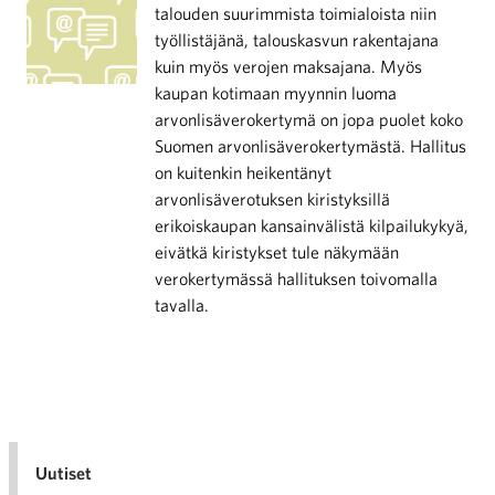
talouden suurimmista toimialoista niin
työllistäjänä, talouskasvun rakentajana
kuin myös verojen maksajana. Myös
kaupan kotimaan myynnin luoma
arvonlisäverokertymä on jopa puolet koko
Suomen arvonlisäverokertymästä. Hallitus
on kuitenkin heikentänyt
arvonlisäverotuksen kiristyksillä
erikoiskaupan kansainvälistä kilpailukykyä,
eivätkä kiristykset tule näkymään
verokertymässä hallituksen toivomalla
tavalla.
Uutiset