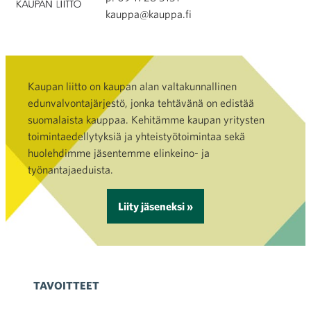
kauppa@kauppa.fi
Kaupan liitto on kaupan alan valtakunnallinen
edunvalvontajärjestö, jonka tehtävänä on edistää
suomalaista kauppaa. Kehitämme kaupan yritysten
toimintaedellytyksiä ja yhteistyötoimintaa sekä
huolehdimme jäsentemme elinkeino- ja
työnantajaeduista.
Liity jäseneksi »
TAVOITTEET