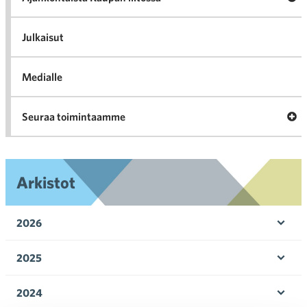
al
Ajan
K
l
Julkaisut
Medialle
Ava
Seuraa toimintaamme
toi
Arkistot
2026
Ava
valik
2025
Ava
valik
2024
Ava