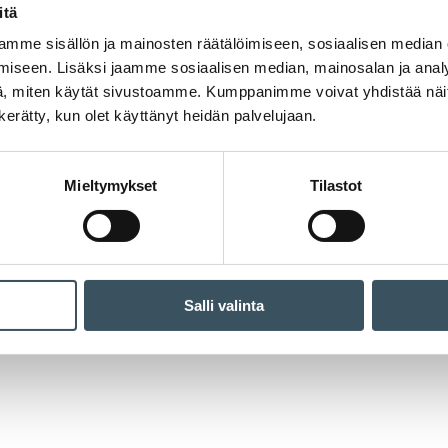
itä
mme sisällön ja mainosten räätälöimiseen, sosiaalisen median
iseen. Lisäksi jaamme sosiaalisen median, mainosalan ja analy
, miten käytät sivustoamme. Kumppanimme voivat yhdistää näitä t
n kerätty, kun olet käyttänyt heidän palvelujaan.
Mieltymykset
Tilastot
Salli valinta