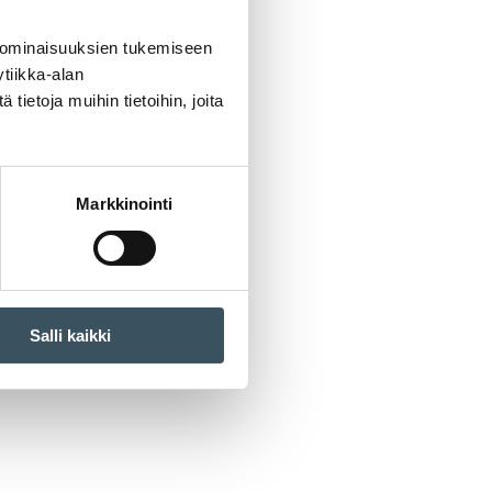
 ominaisuuksien tukemiseen
tiikka-alan
ietoja muihin tietoihin, joita
Markkinointi
Salli kaikki