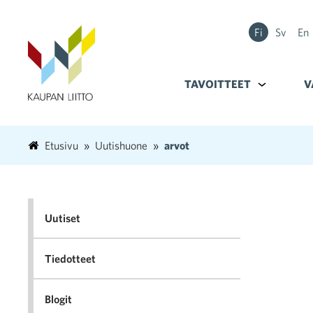
Fi
Sv
En
TAVOITTEET
Alavalikko k
V
Etusivu
Uutishuone
arvot
Uutiset
Tiedotteet
Blogit