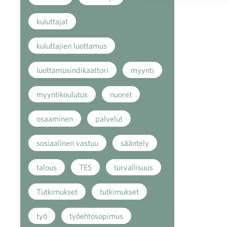
kuluttajat
kuluttajien luottamus
luottamusindikaattori
myynti
myyntikoulutus
nuoret
osaaminen
palvelut
sosiaalinen vastuu
sääntely
talous
TES
turvallisuus
Tutkimukset
tutkimukset
työ
työehtosopimus