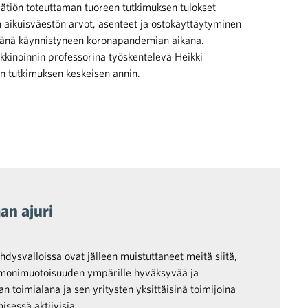
ätiön toteuttaman tuoreen tutkimuksen tulokset
 aikuisväestön arvot, asenteet ja ostokäyttäytyminen
äänä käynnistyneen koronapandemian aikana.
kkinoinnin professorina työskentelevä Heikki
n tutkimuksen keskeisen annin.
n ajuri
dysvalloissa ovat jälleen muistuttaneet meitä siitä,
 monimuotoisuuden ympärille hyväksyvää ja
n toimialana ja sen yritysten yksittäisinä toimijoina
isessä aktiivisia.