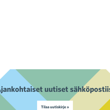
jankohtaiset uutiset sähköpostii
Tilaa uutiskirje »