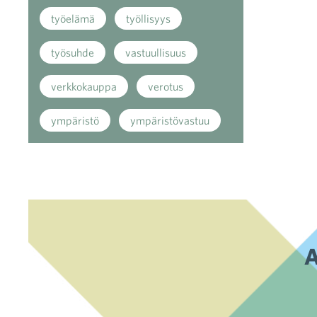
työelämä
työllisyys
työsuhde
vastuullisuus
verkkokauppa
verotus
ympäristö
ympäristövastuu
A