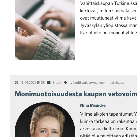
Vähittäiskaupan Tutkimussä
kertovat, miten suomalaisen
ovat muuttuneet viime kev
Jyväskylän yliopistossa mar
Karjaluoto on koonnut yhtee
iötilanteisiin varautuminen
noita kaupan alalta
13.01.2021 15:05
Blogit
työkulttuuri
,
arvot
,
monimuotoisuus
Monimuotoisuudesta kaupan vetovoima
kohtaista Kaupan liitossa
Nina Meincke
Viime aikojen tapahtumat Yh
kuinka tärkeää on rakentaa
arvostavaa kulttuuria. Kaupa
pitää olla tavoitteen edistäm