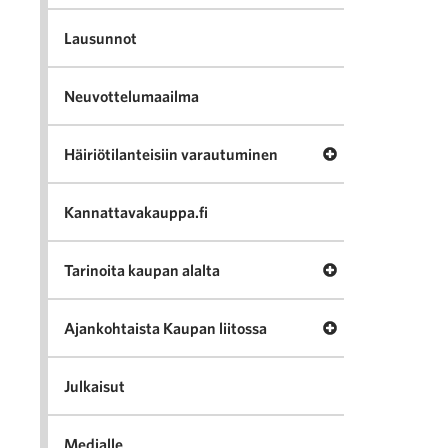
Lausunnot
Neuvottelumaailma
Avaa valikko Häir
Häiriötilanteisiin varautuminen
Kannattavakauppa.fi
Avaa valikko Tari
Tarinoita kaupan alalta
Avaa valikko Ajan
Ajankohtaista Kaupan liitossa
Julkaisut
Medialle