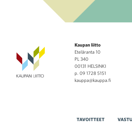
Kaupan liitto
Eteläranta 10
PL 340
00131 HELSINKI
p. 09 1728 5151
kauppa@kauppa.fi
TAVOITTEET
VASTU