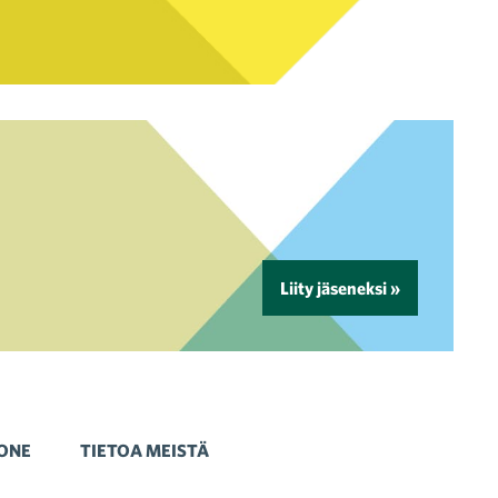
Liity jäseneksi »
ONE
TIETOA MEISTÄ