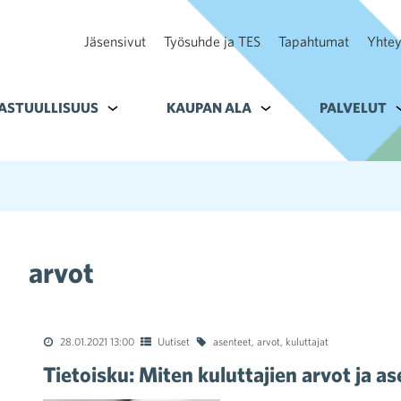
Jäsensivut
Työsuhde ja TES
Tapahtumat
Yhtey
ohteelle Tavoitteet
ASTUULLISUUS
Alavalikko kohteelle Vastuullisuus
KAUPAN ALA
Alavalikko kohteelle K
PALVELUT
A
arvot
28.01.2021 13:00
Uutiset
asenteet
,
arvot
,
kuluttajat
Tietoisku: Miten kuluttajien arvot ja 