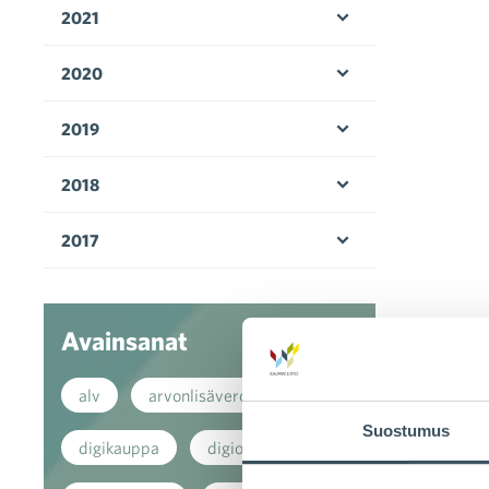
2021
Avaa valikko
2020
Avaa valikko
2019
Avaa valikko
2018
Avaa valikko
2017
Avaa valikko
Avainsanat
alv
arvonlisävero
Suostumus
digikauppa
digiostaminen