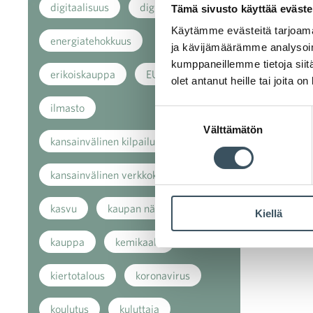
digitaalisuus
digitalisaatio
Tämä sivusto käyttää eväste
Käytämme evästeitä tarjoama
energiatehokkuus
ja kävijämäärämme analysoim
kumppaneillemme tietoja siitä
erikoiskauppa
EU
olet antanut heille tai joita o
ilmasto
Suostumuksen
Välttämätön
valinta
kansainvälinen kilpailu
kansainvälinen verkkokauppa
kasvu
kaupan näkymät
Kiellä
kauppa
kemikaalit
kiertotalous
koronavirus
koulutus
kuluttaja