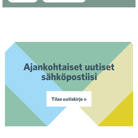
Ajankohtaiset uutiset
sähköpostiisi
Tilaa uutiskirje »