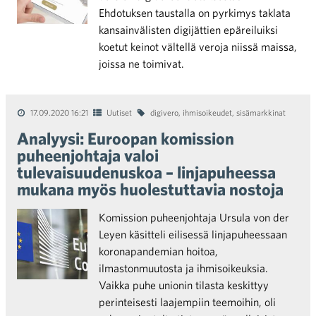
Ehdotuksen taustalla on pyrkimys taklata
kansainvälisten digijättien epäreiluiksi
koetut keinot vältellä veroja niissä maissa,
joissa ne toimivat.
17.09.2020 16:21
Uutiset
digivero
,
ihmisoikeudet
,
sisämarkkinat
Analyysi: Euroopan komission
puheenjohtaja valoi
tulevaisuudenuskoa – linjapuheessa
mukana myös huolestuttavia nostoja
Komission puheenjohtaja Ursula von der
Leyen käsitteli eilisessä linjapuheessaan
koronapandemian hoitoa,
ilmastonmuutosta ja ihmisoikeuksia.
Vaikka puhe unionin tilasta keskittyy
perinteisesti laajempiin teemoihin, oli