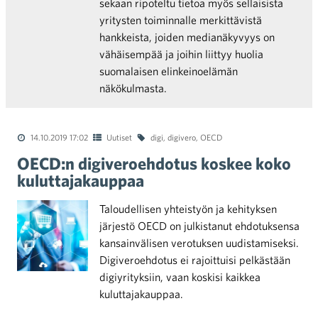
sekaan ripoteltu tietoa myös sellaisista
yritysten toiminnalle merkittävistä
hankkeista, joiden medianäkyvyys on
vähäisempää ja joihin liittyy huolia
suomalaisen elinkeinoelämän
näkökulmasta.
14.10.2019 17:02
Uutiset
digi
,
digivero
,
OECD
OECD:n digiveroehdotus koskee koko
kuluttajakauppaa
Taloudellisen yhteistyön ja kehityksen
järjestö OECD on julkistanut ehdotuksensa
kansainvälisen verotuksen uudistamiseksi.
Digiveroehdotus ei rajoittuisi pelkästään
digiyrityksiin, vaan koskisi kaikkea
kuluttajakauppaa.