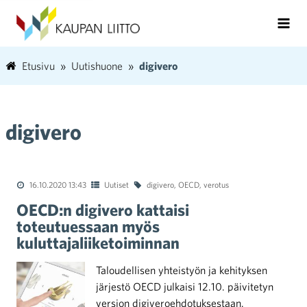
Etusivu
Uutishuone
digivero
digivero
16.10.2020 13:43
Uutiset
digivero
,
OECD
,
verotus
OECD:n digivero kattaisi
toteutuessaan myös
kuluttajaliiketoiminnan
Taloudellisen yhteistyön ja kehityksen
järjestö OECD julkaisi 12.10. päivitetyn
version digiveroehdotuksestaan.