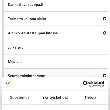
Kannattavakauppa.fi
A
Tarinoita kaupan alalta
val
Tari
ka
Ava
Ajankohtaista Kaupan liitossa
al
Ajan
K
l
Julkaisut
Medialle
Ava
Seuraa toimintaamme
toi
Suostumus
Yksityiskohdat
Tietoja
Arkistot