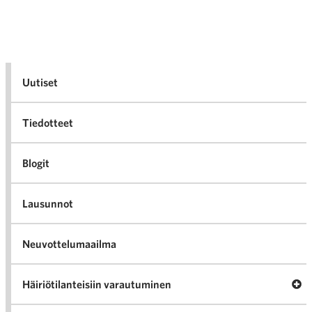
Uutiset
Tiedotteet
Blogit
Lausunnot
Neuvottelumaailma
Av
Häiriötilanteisiin varautuminen
Häir
va