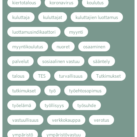
kiertotalous
koronavirus
koulutus
kuluttaja
kuluttajat
kuluttajien luottamus
luottamusindikaattori
myynti
myyntikoulutus
nuoret
osaaminen
palvelut
sosiaalinen vastuu
sääntely
talous
TES
turvallisuus
Tutkimukset
tutkimukset
työ
työehtosopimus
työelämä
työllisyys
työsuhde
vastuullisuus
verkkokauppa
verotus
ympäristö
ympäristövastuu