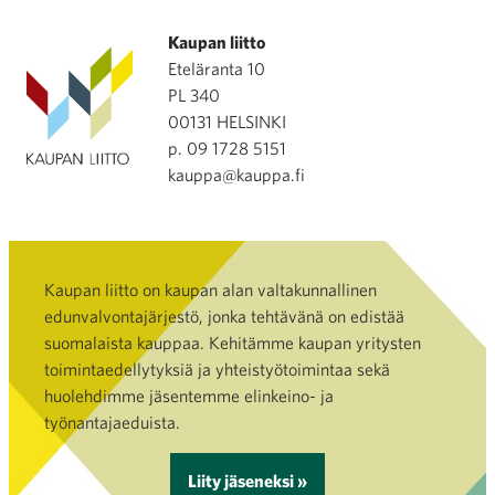
Kaupan liitto
Eteläranta 10
PL 340
00131 HELSINKI
p. 09 1728 5151
kauppa@kauppa.fi
Kaupan liitto on kaupan alan valtakunnallinen
edunvalvontajärjestö, jonka tehtävänä on edistää
suomalaista kauppaa. Kehitämme kaupan yritysten
toimintaedellytyksiä ja yhteistyötoimintaa sekä
huolehdimme jäsentemme elinkeino- ja
työnantajaeduista.
Liity jäseneksi »