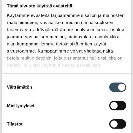
2026
Tämä sivusto käyttää evästeitä
Ava
valik
Käytämme evästeitä tarjoamamme sisällön ja mainosten
2025
räätälöimiseen, sosiaalisen median ominaisuuksien
Ava
tukemiseen ja kävijämäärämme analysoimiseen. Lisäksi
valik
2024
jaamme sosiaalisen median, mainosalan ja analytiikka-
Ava
alan kumppaneillemme tietoja siitä, miten käytät
valik
2023
sivustoamme. Kumppanimme voivat yhdistää näitä
Ava
tietoja muihin tietoihin, joita olet antanut heille tai joita on
valik
2022
kerätty, kun olet käyttänyt heidän palvelujaan.
Ava
valik
2021
Suostumuksen
Ava
Välttämätön
valinta
valik
2020
Ava
Mieltymykset
valik
2019
Ava
valik
Tilastot
2018
Ava