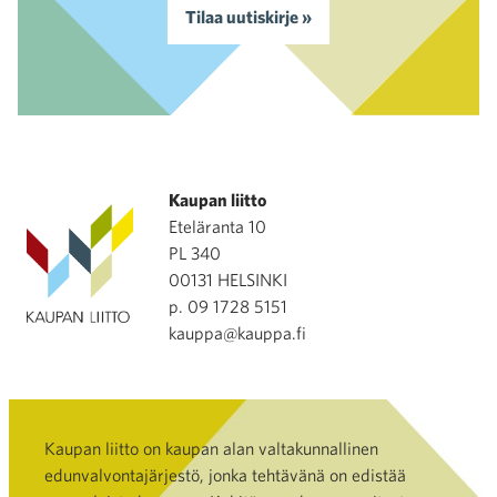
Tilaa uutiskirje »
Kaupan liitto
Eteläranta 10
PL 340
00131 HELSINKI
p. 09 1728 5151
kauppa@kauppa.fi
Kaupan liitto on kaupan alan valtakunnallinen
edunvalvontajärjestö, jonka tehtävänä on edistää