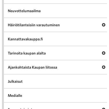
Neuvottelumaailma
Av
Häiriötilanteisiin varautuminen
Häir
va
Kannattavakauppa.fi
A
Tarinoita kaupan alalta
val
Tari
ka
Ava
Ajankohtaista Kaupan liitossa
al
Ajan
K
l
Julkaisut
Medialle