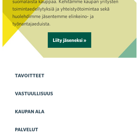
suomalaista kauppaa. Kehitämme kaupan yritysten
toimintaedellytyksiä ja yhteistyötoimintaa sekä
huolehdimme jäsentemme elinkeino- ja
työnantajaeduista.
Liity jäseneksi »
TAVOITTEET
VASTUULLISUUS
KAUPAN ALA
PALVELUT