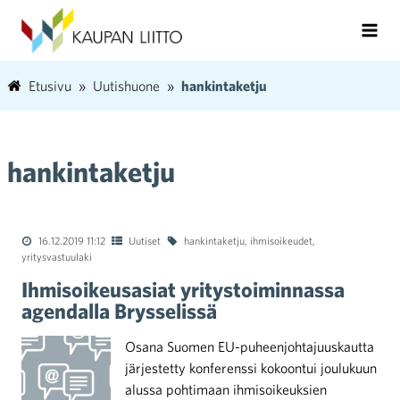
Etusivu
Uutishuone
hankintaketju
hankintaketju
16.12.2019 11:12
Uutiset
hankintaketju
,
ihmisoikeudet
,
yritysvastuulaki
Ihmisoikeusasiat yritystoiminnassa
agendalla Brysselissä
Osana Suomen EU-puheenjohtajuuskautta
järjestetty konferenssi kokoontui joulukuun
alussa pohtimaan ihmisoikeuksien