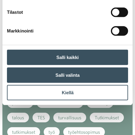
ilmasto
kansainvälinen kilpailu
Tilastot
kansainvälinen verkkokauppa
kasvu
kaupan näkymät
kauppa
kemikaalit
Markkinointi
kiertotalous
koronavirus
koulutus
Salli kaikki
kuluttaja
kuluttajat
kuluttajien luottamus
luottamusindikaattori
myynti
Salli valinta
myyntikoulutus
nuoret
osaaminen
Kiellä
palvelut
sosiaalinen vastuu
sääntely
talous
TES
turvallisuus
Tutkimukset
tutkimukset
työ
työehtosopimus