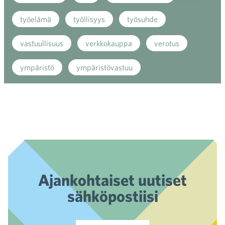
työelämä
työllisyys
työsuhde
vastuullisuus
verkkokauppa
verotus
ympäristö
ympäristövastuu
Ajankohtaiset uutiset
sähköpostiisi