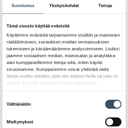
2020
Suostumus
Yksityiskohdat
Tietoja
Ava
valik
2019
Ava
Tämä sivusto käyttää evästeitä
valik
2018
Käytämme evästeitä tarjoamamme sisällön ja mainosten
Ava
räätälöimiseen, sosiaalisen median ominaisuuksien
valik
2017
tukemiseen ja kävijämäärämme analysoimiseen. Lisäksi
Ava
jaamme sosiaalisen median, mainosalan ja analytiikka-
valik
alan kumppaneillemme tietoja siitä, miten käytät
sivustoamme. Kumppanimme voivat yhdistää näitä
Avainsanat
tietoja muihin tietoihin, joita olet antanut heille tai joita on
kerätty, kun olet käyttänyt heidän palvelujaan.
alv
arvonlisävero
digikauppa
Suostumuksen
digiostaminen
digitaalisuus
digitalisaatio
Välttämätön
valinta
energiatehokkuus
erikoiskauppa
EU
Mieltymykset