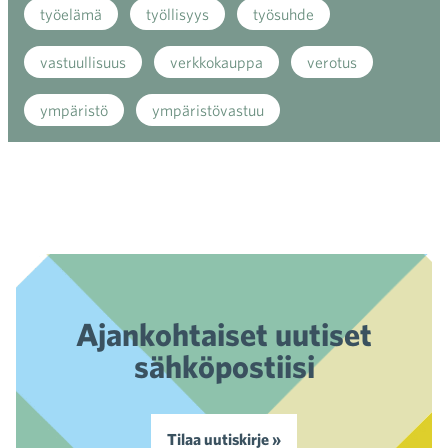
työelämä
työllisyys
työsuhde
vastuullisuus
verkkokauppa
verotus
ympäristö
ympäristövastuu
Ajankohtaiset uutiset
sähköpostiisi
Tilaa uutiskirje »