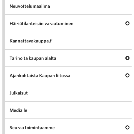
Neuvottelumaailma
Av
Häiriötilanteisiin varautuminen
Häir
va
Kannattavakauppa.fi
A
Tarinoita kaupan alalta
val
Tari
ka
Ava
Ajankohtaista Kaupan liitossa
al
Ajan
K
l
Julkaisut
Medialle
Ava
Seuraa toimintaamme