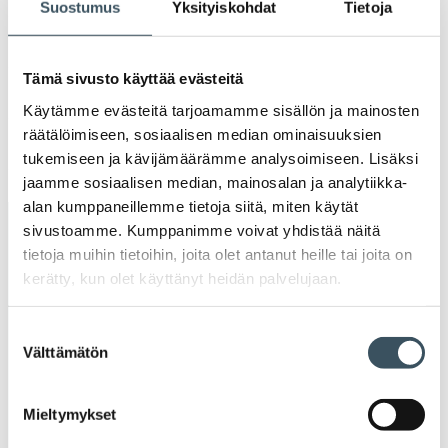
Suostumus
Yksityiskohdat
Tietoja
Ava
valik
2019
Ava
valik
Tämä sivusto käyttää evästeitä
2018
Käytämme evästeitä tarjoamamme sisällön ja mainosten
Ava
valik
räätälöimiseen, sosiaalisen median ominaisuuksien
2017
tukemiseen ja kävijämäärämme analysoimiseen. Lisäksi
Ava
valik
jaamme sosiaalisen median, mainosalan ja analytiikka-
alan kumppaneillemme tietoja siitä, miten käytät
sivustoamme. Kumppanimme voivat yhdistää näitä
Avainsanat
tietoja muihin tietoihin, joita olet antanut heille tai joita on
kerätty, kun olet käyttänyt heidän palvelujaan.
alv
arvonlisävero
digikauppa
Suostumuksen
digiostaminen
digitaalisuus
digitalisaatio
Välttämätön
valinta
energiatehokkuus
erikoiskauppa
EU
Mieltymykset
ilmasto
kansainvälinen kilpailu