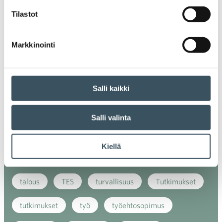
Tilastot
kansainvälinen verkkokauppa
kasvu
kaupan näkymät
kauppa
kemikaalit
Markkinointi
kiertotalous
koronavirus
koulutus
kuluttaja
kuluttajat
kuluttajien luottamus
Salli kaikki
luottamusindikaattori
myynti
Salli valinta
myyntikoulutus
nuoret
osaaminen
Kiellä
palvelut
sosiaalinen vastuu
sääntely
talous
TES
turvallisuus
Tutkimukset
tutkimukset
työ
työehtosopimus