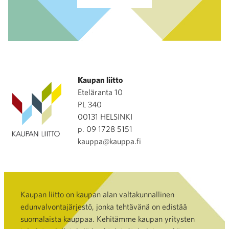
Kaupan liitto
Eteläranta 10
PL 340
00131 HELSINKI
p. 09 1728 5151
kauppa@kauppa.fi
Kaupan liitto on kaupan alan valtakunnallinen
edunvalvontajärjestö, jonka tehtävänä on edistää
suomalaista kauppaa. Kehitämme kaupan yritysten