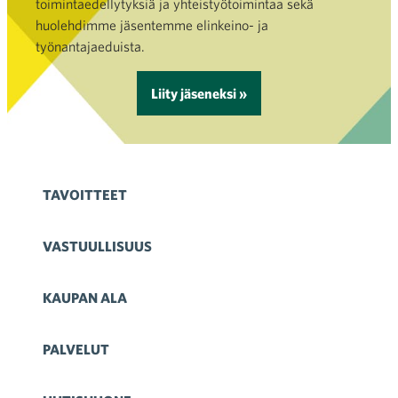
toimintaedellytyksiä ja yhteistyötoimintaa sekä
huolehdimme jäsentemme elinkeino- ja
työnantajaeduista.
Liity jäseneksi »
TAVOITTEET
VASTUULLISUUS
KAUPAN ALA
PALVELUT