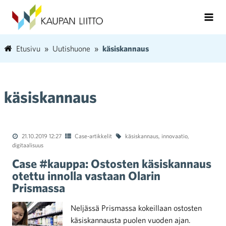
Etusivu
Uutishuone
käsiskannaus
käsiskannaus
21.10.2019 12:27
Case-artikkelit
käsiskannaus
,
innovaatio
,
digitaalisuus
Case #kauppa: Ostosten käsiskannaus
otettu innolla vastaan Olarin
Prismassa
Neljässä Prismassa kokeillaan ostosten
käsiskannausta puolen vuoden ajan.