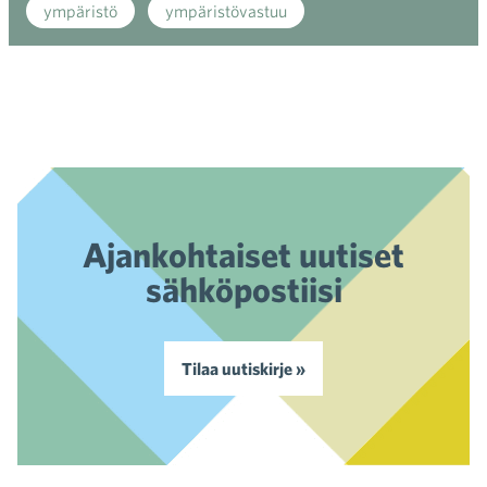
ympäristö
ympäristövastuu
Ajankohtaiset uutiset
sähköpostiisi
Tilaa uutiskirje »