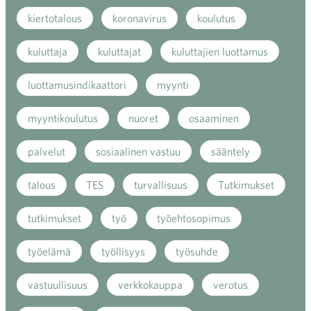
kiertotalous
koronavirus
koulutus
kuluttaja
kuluttajat
kuluttajien luottamus
luottamusindikaattori
myynti
myyntikoulutus
nuoret
osaaminen
palvelut
sosiaalinen vastuu
sääntely
talous
TES
turvallisuus
Tutkimukset
tutkimukset
työ
työehtosopimus
työelämä
työllisyys
työsuhde
vastuullisuus
verkkokauppa
verotus