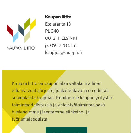
Kaupan liitto
Eteläranta 10
PL 340
00131 HELSINKI
p. 09 1728 5151
kauppa@kauppa.fi
Kaupan liitto on kaupan alan valtakunnallinen
edunvalvontajärjestö, jonka tehtävänä on edistää
suomalaista kauppaa. Kehitämme kaupan yritysten
toimintaedellytyksiä ja yhteistyötoimintaa sekä
huolehdimme jäsentemme elinkeino- ja
työnantajaeduista.