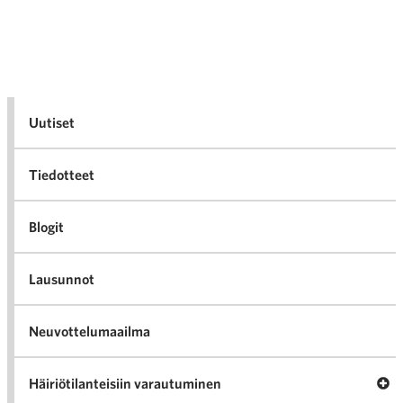
Uutiset
Tiedotteet
Blogit
Lausunnot
Neuvottelumaailma
Av
Häiriötilanteisiin varautuminen
Häir