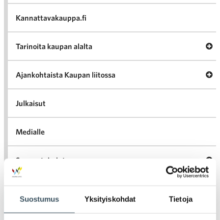
va
Kannattavakauppa.fi
A
Tarinoita kaupan alalta
val
Tari
ka
Ava
Ajankohtaista Kaupan liitossa
al
Ajan
K
l
Julkaisut
Medialle
Ava
Seuraa toimintaamme
toi
Suostumus
Yksityiskohdat
Tietoja
Arkistot