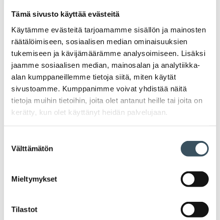
Tämä sivusto käyttää evästeitä
2026
Ava
Käytämme evästeitä tarjoamamme sisällön ja mainosten
valik
2025
räätälöimiseen, sosiaalisen median ominaisuuksien
Ava
tukemiseen ja kävijämäärämme analysoimiseen. Lisäksi
valik
jaamme sosiaalisen median, mainosalan ja analytiikka-
2024
Ava
alan kumppaneillemme tietoja siitä, miten käytät
valik
sivustoamme. Kumppanimme voivat yhdistää näitä
2023
Ava
tietoja muihin tietoihin, joita olet antanut heille tai joita on
valik
kerätty, kun olet käyttänyt heidän palvelujaan.
2022
Ava
valik
Suostumuksen
2021
Välttämätön
Ava
valinta
valik
2020
Ava
Mieltymykset
valik
2019
Ava
valik
Tilastot
2018