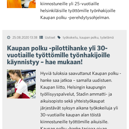
kiinnostuneille yli 25-vuotiaille
helsinkiläisille työttömille työnhakijoille
Kaupan polku -perehdytysohjelman.
25.08.2020 13:38
Uutiset
työkokeilu
,
kaupan polku
,
työelämä
Kaupan polku -pilottihanke yli 30-
vuotiaille työttömille työnhakijoille
käynnistyy – hae mukaan!
Hyviä tuloksia saavuttanut Kaupan polku -
hanke saa jatkoa – samalla uudistuen.
Kaupan liitto, Helsingin kaupungin
työllisyyspalvelut, Stadin ammatti- ja
aikuisopisto sekä yhteistyökaupat
järjestävät syksyn aikana työkokeiluja yli
30-vuotiaille kaupan alan töistä
kiinnostuneille työttömille aikuisille.
Kaupan polku -hanke tarjoaa oivan