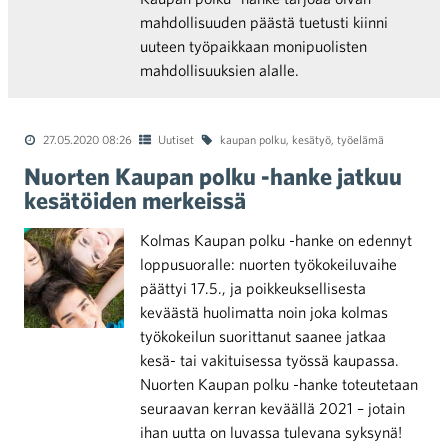
mahdollisuuden päästä tuetusti kiinni
uuteen työpaikkaan monipuolisten
mahdollisuuksien alalle.
27.05.2020 08:26
Uutiset
kaupan polku
,
kesätyö
,
työelämä
Nuorten Kaupan polku -hanke jatkuu
kesätöiden merkeissä
Kolmas Kaupan polku -hanke on edennyt
loppusuoralle: nuorten työkokeiluvaihe
päättyi 17.5., ja poikkeuksellisesta
keväästä huolimatta noin joka kolmas
työkokeilun suorittanut saanee jatkaa
kesä- tai vakituisessa työssä kaupassa.
Nuorten Kaupan polku -hanke toteutetaan
seuraavan kerran keväällä 2021 – jotain
ihan uutta on luvassa tulevana syksynä!