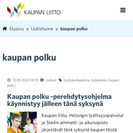
Etusivu
Uutishuone
kaupan polku
kaupan polku
13.09.2022 09:15
Uutiset
työkokeilupaikka
,
työkokeilu
,
kaupan
polku
Kaupan polku -perehdytysohjelma
käynnistyy jälleen tänä syksynä
Kaupan liitto, Helsingin työllisyyspalvelut
ja Stadin ammatti- ja aikuisopisto
järjestävät tänä syksynä kaupan töistä