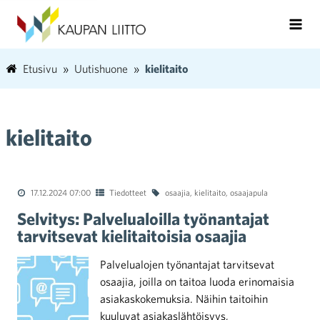
Etusivu
Uutishuone
kielitaito
kielitaito
17.12.2024 07:00
Tiedotteet
osaajia
,
kielitaito
,
osaajapula
Selvitys: Palvelualoilla työnantajat
tarvitsevat kielitaitoisia osaajia
Palvelualojen työnantajat tarvitsevat
osaajia, joilla on taitoa luoda erinomaisia
asiakaskokemuksia. Näihin taitoihin
kuuluvat asiakaslähtöisyys,