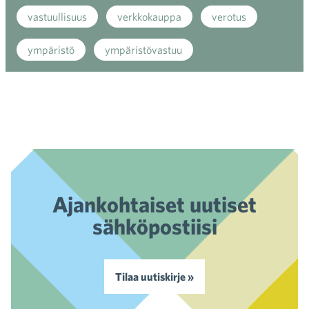
vastuullisuus
verkkokauppa
verotus
ympäristö
ympäristövastuu
Ajankohtaiset uutiset
sähköpostiisi
Tilaa uutiskirje »