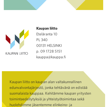
Kaupan liitto
Eteläranta 10
PL 340
00131 HELSINKI
p. 09 1728 5151
kauppa@kauppa.fi
Kaupan liitto on kaupan alan valtakunnallinen
edunvalvontajärjestö, jonka tehtävänä on edistää
suomalaista kauppaa. Kehitämme kaupan yritysten
toimintaedellytyksiä ja yhteistyötoimintaa sekä
huolehdimme jäsentemme elinkeino- ja