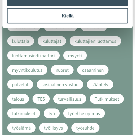
kaupan näkymät
kauppa
kemikaalit
Kiellä
kiertotalous
koronavirus
koulutus
kuluttaja
kuluttajat
kuluttajien luottamus
luottamusindikaattori
myynti
myyntikoulutus
nuoret
osaaminen
palvelut
sosiaalinen vastuu
sääntely
talous
TES
turvallisuus
Tutkimukset
tutkimukset
työ
työehtosopimus
työelämä
työllisyys
työsuhde