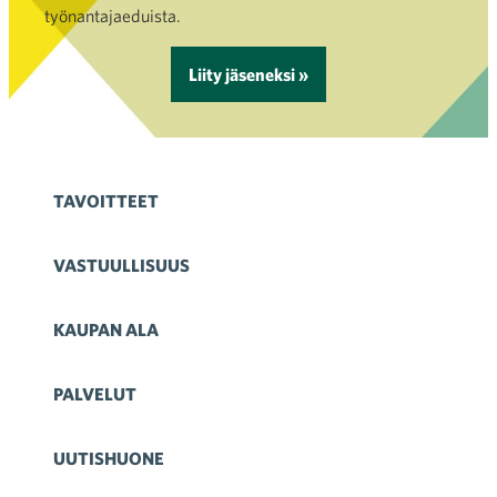
työnantajaeduista.
Liity jäseneksi »
TAVOITTEET
VASTUULLISUUS
KAUPAN ALA
PALVELUT
UUTISHUONE