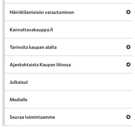
Av
Häiriötilanteisiin varautuminen
Häir
va
Kannattavakauppa.fi
A
Tarinoita kaupan alalta
val
Tari
ka
Ava
Ajankohtaista Kaupan liitossa
al
Ajan
K
l
Julkaisut
Medialle
Ava
Seuraa toimintaamme
toi