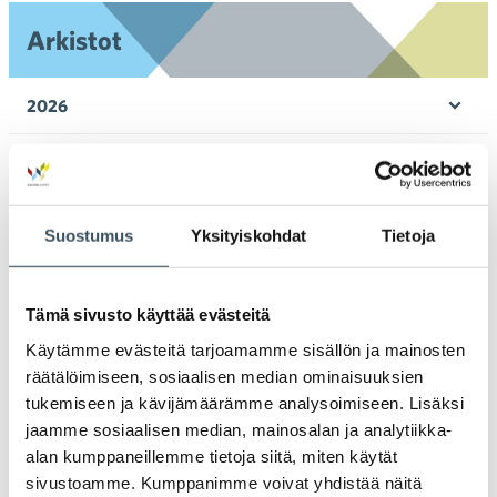
Arkistot
2026
Ava
valik
2025
Ava
valik
2024
Suostumus
Yksityiskohdat
Tietoja
Ava
valik
2023
Ava
Tämä sivusto käyttää evästeitä
valik
2022
Käytämme evästeitä tarjoamamme sisällön ja mainosten
Ava
valik
räätälöimiseen, sosiaalisen median ominaisuuksien
2021
tukemiseen ja kävijämäärämme analysoimiseen. Lisäksi
Ava
valik
jaamme sosiaalisen median, mainosalan ja analytiikka-
2020
alan kumppaneillemme tietoja siitä, miten käytät
Ava
sivustoamme. Kumppanimme voivat yhdistää näitä
valik