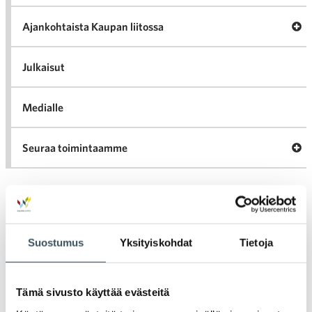
Tari
ka
Ava
Ajankohtaista Kaupan liitossa
al
Ajan
K
l
Julkaisut
Medialle
Ava
Seuraa toimintaamme
toi
Arkistot
Suostumus
Yksityiskohdat
Tietoja
2026
Ava
valik
2025
Tämä sivusto käyttää evästeitä
Ava