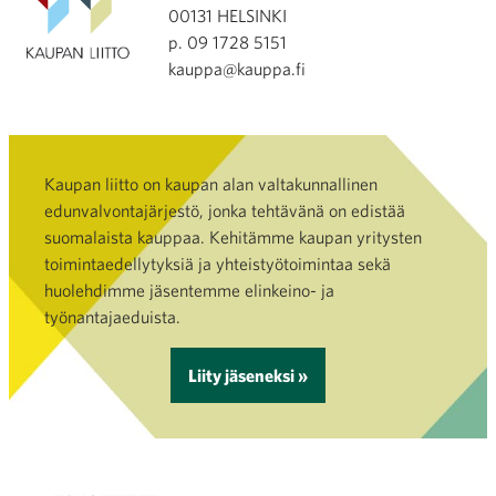
00131 HELSINKI
p. 09 1728 5151
kauppa@kauppa.fi
Kaupan liitto on kaupan alan valtakunnallinen
edunvalvontajärjestö, jonka tehtävänä on edistää
suomalaista kauppaa. Kehitämme kaupan yritysten
toimintaedellytyksiä ja yhteistyötoimintaa sekä
huolehdimme jäsentemme elinkeino- ja
työnantajaeduista.
Liity jäseneksi »