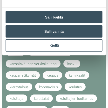
Avainsanat
Salli kaikki
alv
arvonlisävero
digikauppa
digiostaminen
digitaalisuus
digitalisaatio
Salli valinta
energiatehokkuus
erikoiskauppa
EU
Kiellä
ilmasto
kansainvälinen kilpailu
kansainvälinen verkkokauppa
kasvu
kaupan näkymät
kauppa
kemikaalit
kiertotalous
koronavirus
koulutus
kuluttaja
kuluttajat
kuluttajien luottamus