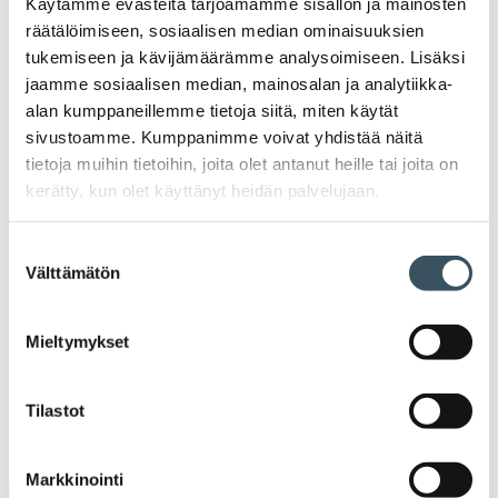
Käytämme evästeitä tarjoamamme sisällön ja mainosten
valik
2024
räätälöimiseen, sosiaalisen median ominaisuuksien
Ava
tukemiseen ja kävijämäärämme analysoimiseen. Lisäksi
valik
2023
jaamme sosiaalisen median, mainosalan ja analytiikka-
Ava
alan kumppaneillemme tietoja siitä, miten käytät
valik
2022
sivustoamme. Kumppanimme voivat yhdistää näitä
Ava
tietoja muihin tietoihin, joita olet antanut heille tai joita on
valik
kerätty, kun olet käyttänyt heidän palvelujaan.
2021
Ava
valik
2020
Suostumuksen
Ava
Välttämätön
valinta
valik
2019
Ava
Mieltymykset
valik
2018
Ava
valik
Tilastot
2017
Ava
valik
Markkinointi