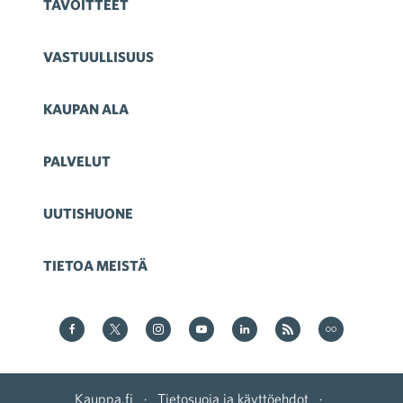
TAVOITTEET
VASTUULLISUUS
KAUPAN ALA
PALVELUT
UUTISHUONE
TIETOA MEISTÄ
Kauppa Facebookissa
Kauppa Twitterissä
Kauppa on Instagram
Kauppa YouTubesssa
Kauppa LinkedInissä
Kauppa on RSS
Kauppa
on Flickr
Kauppa.fi
·
Tietosuoja ja käyttöehdot
·