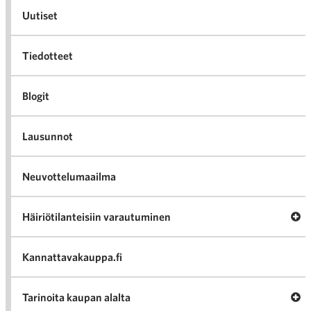
Uutiset
Tiedotteet
Blogit
Lausunnot
Neuvottelumaailma
Av
Häiriötilanteisiin varautuminen
Häir
va
Kannattavakauppa.fi
A
Tarinoita kaupan alalta
val