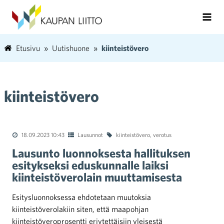
Etusivu
Uutishuone
kiinteistövero
kiinteistövero
18.09.2023 10:43
Lausunnot
kiinteistövero
,
verotus
Lausunto luonnoksesta hallituksen
esitykseksi eduskunnalle laiksi
kiinteistöverolain muuttamisesta
Esitysluonnoksessa ehdotetaan muutoksia
kiinteistöverolakiin siten, että maapohjan
kiinteistöveroprosentti eriytettäisiin yleisestä