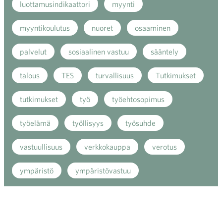
luottamusindikaattori
myynti
myyntikoulutus
nuoret
osaaminen
palvelut
sosiaalinen vastuu
sääntely
talous
TES
turvallisuus
Tutkimukset
tutkimukset
työ
työehtosopimus
työelämä
työllisyys
työsuhde
vastuullisuus
verkkokauppa
verotus
ympäristö
ympäristövastuu