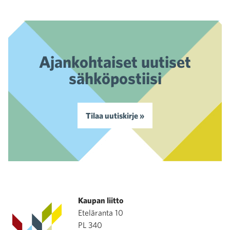
Ajankohtaiset uutiset
sähköpostiisi
Tilaa uutiskirje »
Kaupan liitto
Eteläranta 10
PL 340