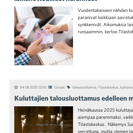
Vuodentakaiseen nähden kul
paranivat kaikkiaan aavistu
synkkenivät. Aikomuksia lai
runsaammin, kertoo Tilasto
iötilanteisiin varautuminen
noita kaupan alalta
04.08.2025 12:00
Uutiset
talousluottamus
,
Tilastokeskus
,
luottamu
Kuluttajien talousluottamus edelleen m
kohtaista Kaupan liitossa
Heinäkuussa 2025 kuluttaja
aiempaa paremmaksi, vaikka
Tilastokeskus. Näkemys Suo
verrattuna, mutta yleinen t