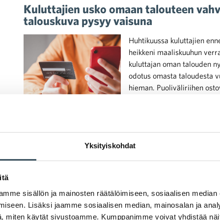
Kuluttajien usko omaan talouteen vahv
talouskuva pysyy vaisuna
Huhtikuussa kuluttajien en
heikkeni maaliskuuhun verra
kuluttajan oman talouden ny
odotus omasta taloudesta v
hieman. Puoliväliriihen ost
heijastumaan positiivisesti 
ekonomisti Heidi Lauttamäk
Yksityiskohdat
27.03.2025 10:03
Uutiset
kuluttajat
,
kuluttajien luottamus
itä
Kuluttajien luottamus edelleen heikkoa
mme sisällön ja mainosten räätälöimiseen, sosiaalisen median
iseen. Lisäksi jaamme sosiaalisen median, mainosalan ja analy
Maaliskuussa näkemys oman 
, miten käytät sivustoamme. Kumppanimme voivat yhdistää näitä t
pysyen silti hyvin heikkona