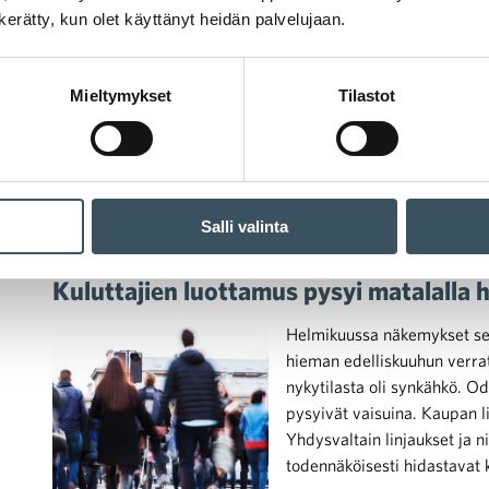
n kerätty, kun olet käyttänyt heidän palvelujaan.
ennallaan ja vaisut, kerto
taloudesta kirkastui maali
eivät juuri muuttuneet.
Mieltymykset
Tilastot
Salli valinta
27.02.2025 09:50
Uutiset
kuluttajat
,
kuluttajien luottamus
Kuluttajien luottamus pysyi matalalla
Helmikuussa näkemykset se
hieman edelliskuuhun verrat
nykytilasta oli synkähkö. O
pysyivät vaisuina. Kaupan li
Yhdysvaltain linjaukset ja 
todennäköisesti hidastavat 