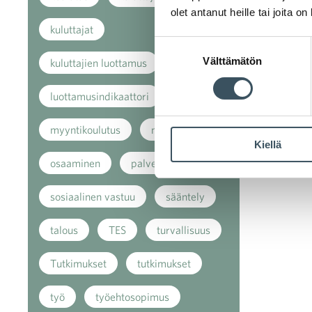
olet antanut heille tai joita o
kuluttajat
Suostumuksen
Välttämätön
valinta
kuluttajien luottamus
luottamusindikaattori
myynti
myyntikoulutus
nuoret
Kiellä
osaaminen
palvelut
sosiaalinen vastuu
sääntely
talous
TES
turvallisuus
Tutkimukset
tutkimukset
työ
työehtosopimus