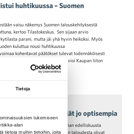
istui huhtikuussa – Suomen
nestään vaisu näkemys Suomen talouskehityksestä
ttuna, kertoo Tilastokeskus. Sen sijaan arvio
kytilasta parani, mutta jäi yhä hyvin heikoksi. Myös
uoden kuluttua nousi huhtikuussa
ovoimaa kohentavat päätökset tulevat todennäköisesti
myös kuluttajien luottamukseen, arvioi Kaupan liiton
i.
Tietoja
 maaliskuussa – yrittäjät jo optisempia
 ominaisuuksien tukemiseen
tiikka-alan
talouden nykytilasta parani hieman edelliskuusta
ietoja muihin tietoihin, joita
. Odotukset omasta ja myös Suomen taloudesta olivat