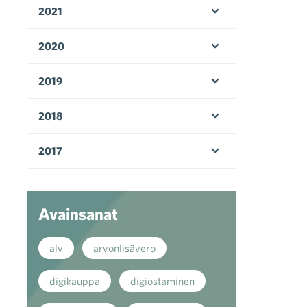
2021
Avaa valikko
2020
Avaa valikko
2019
Avaa valikko
2018
Avaa valikko
2017
Avaa valikko
Avainsanat
alv
arvonlisävero
digikauppa
digiostaminen