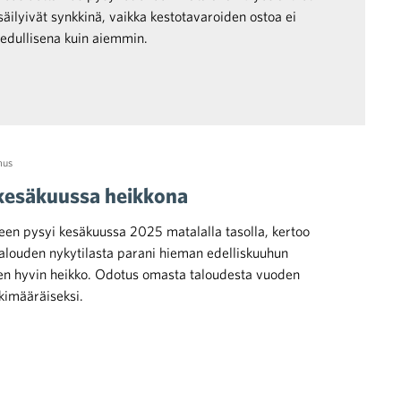
äilyivät synkkinä, vaikka kestotavaroiden ostoa ei
edullisena kuin aiemmin.
mus
 kesäkuussa heikkona
teen pysyi kesäkuussa 2025 matalalla tasolla, kertoo
alouden nykytilasta parani hieman edelliskuuhun
een hyvin heikko. Odotus omasta taloudesta vuoden
skimääräiseksi.