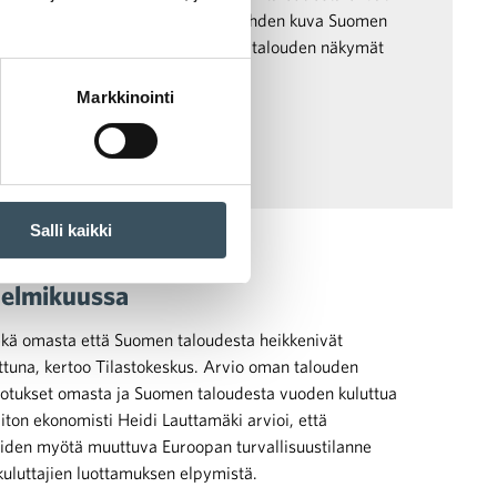
o Tilastokeskus. Vuodentakaiseen nähden kuva Suomen
skuussa aavistuksen, kun taas oman talouden näkymät
Markkinointi
Salli kaikki
 helmikuussa
kä omasta että Suomen taloudesta heikkenivät
tuna, kertoo Tilastokeskus. Arvio oman talouden
dotukset omasta ja Suomen taloudesta vuoden kuluttua
iton ekonomisti Heidi Lauttamäki arvioi, että
niiden myötä muuttuva Euroopan turvallisuustilanne
kuluttajien luottamuksen elpymistä.