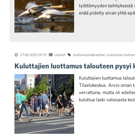
työttömyyden kehityksestä s
enää pidetty aivan yhtä epä
raa toimintaamme
27.06.2025 09:57
Uutiset
luottamusindikaattori
,
kuluttajien luotta
Kuluttajien luottamus talouteen pysyi
Kuluttajien luottamus talou
Tilastokeskus. Arvio oman t
verrattuna, mutta oli edell
kuluttua laski valoisasta ke