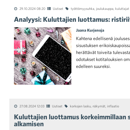
29.10.2024 08:20
Uutiset
työttömyysuhka
,
joulukauppa
,
kuluttajat
Analyysi: Kuluttajien luottamus: ristiri
Jaana Kurjenoja
Kahtena edellisenä jouluses
sisustuksen erikoiskaupoissa.
herättävät toiveita tulevas
odotukset kotitalouksien om
edelleen suureksi.
27.08.2024 12:03
Uutiset
korkojen lasku
,
näkymät
,
inflaatio
Kuluttajien luottamus korkeimmillaan
alkamisen