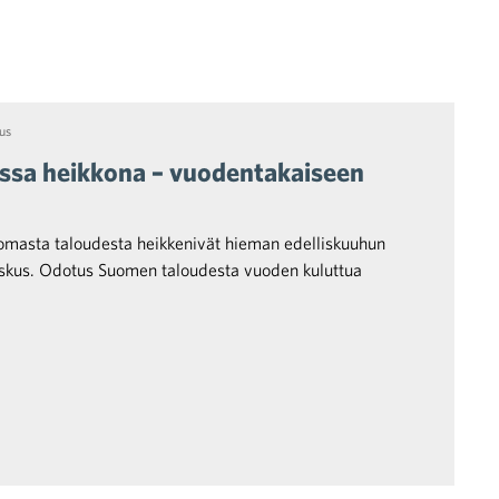
us
ussa heikkona – vuodentakaiseen
masta taloudesta heikkenivät hieman edelliskuuhun
keskus. Odotus Suomen taloudesta vuoden kuluttua