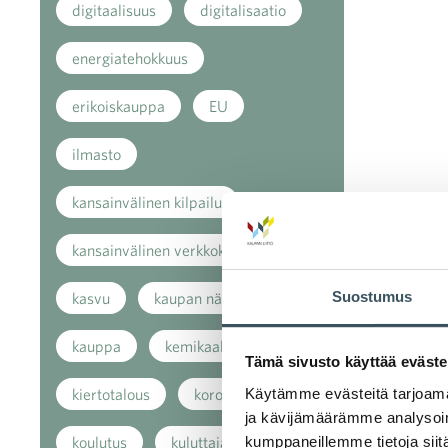
digitaalisuus
digitalisaatio
energiatehokkuus
erikoiskauppa
EU
ilmasto
kansainvälinen kilpailu
kansainvälinen verkkokauppa
Suostumus
kasvu
kaupan näkymät
kauppa
kemikaalit
Tämä sivusto käyttää eväste
Käytämme evästeitä tarjoama
kiertotalous
koronavirus
ja kävijämäärämme analysoim
kumppaneillemme tietoja siitä
koulutus
kuluttaja