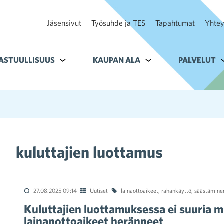
Jäsensivut
Työsuhde ja TES
Tapahtumat
Yhtey
ohteelle Tavoitteet
ASTUULLISUUS
Alavalikko kohteelle Vastuullisuus
KAUPAN ALA
Alavalikko kohteelle K
PALVELUT
A
kuluttajien luottamus
27.08.2025 09:14
Uutiset
lainaottoaikeet
,
rahankäyttö
,
säästämine
Kuluttajien luottamuksessa ei suuria 
lainanottoaikeet heränneet