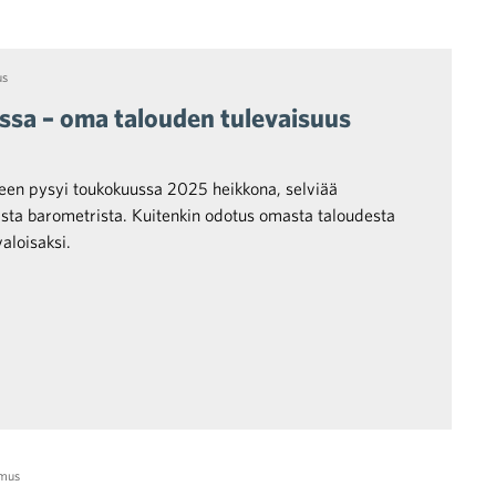
us
ssa – oma talouden tulevaisuus
teen pysyi toukokuussa 2025 heikkona, selviää
sta barometrista. Kuitenkin odotus omasta taloudesta
valoisaksi.
amus