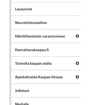
Lausunnot
Neuvottelumaailma
Avaa valikko Häir
Häiriötilanteisiin varautuminen
Kannattavakauppa.fi
Avaa valikko Tari
Tarinoita kaupan alalta
Avaa valikko Ajan
Ajankohtaista Kaupan liitossa
Julkaisut
Medialle