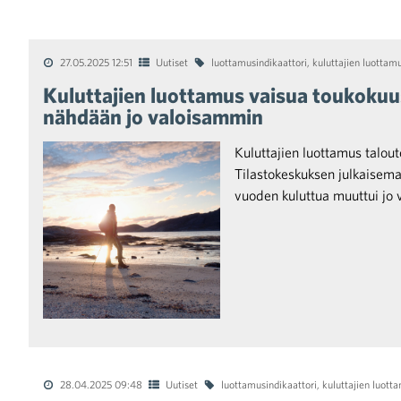
27.05.2025 12:51
Uutiset
luottamusindikaattori
,
kuluttajien luottam
Kuluttajien luottamus vaisua toukokuu
nähdään jo valoisammin
Kuluttajien luottamus talou
Tilastokeskuksen julkaisema
vuoden kuluttua muuttui jo 
28.04.2025 09:48
Uutiset
luottamusindikaattori
,
kuluttajien luott