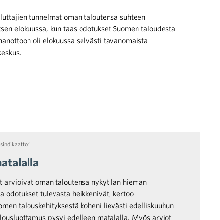
uttajien tunnelmat oman taloutensa suhteen
ksen elokuussa, kun taas odotukset Suomen taloudesta
nanottoon oli elokuussa selvästi tavanomaista
keskus.
sindikaattori
atalalla
t arvioivat oman taloutensa nykytilan hieman
 odotukset tulevasta heikkenivät, kertoo
men talouskehityksestä koheni lievästi edelliskuuhun
alousluottamus pysyi edelleen matalalla. Myös arviot