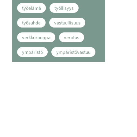
työelämä
työllisyys
työsuhde
vastuullisuus
verkkokauppa
verotus
ympäristö
ympäristövastuu