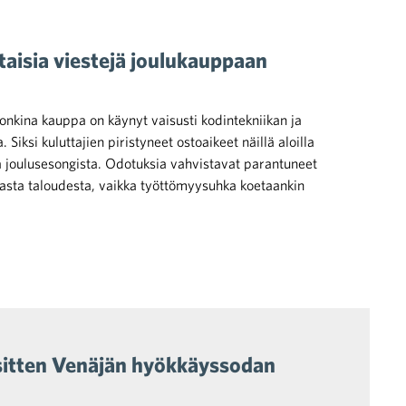
itaisia viestejä joulukauppaan
onkina kauppa on käynyt vaisusti kodintekniikan ja
 Siksi kuluttajien piristyneet ostoaikeet näillä aloilla
ta joulusesongista. Odotuksia vahvistavat parantuneet
asta taloudesta, vaikka työttömyysuhka koetaankin
 sitten Venäjän hyökkäyssodan