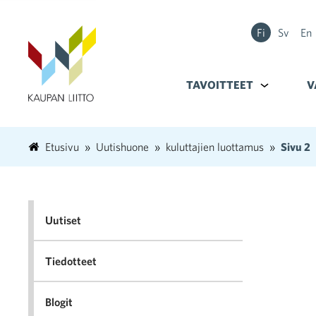
Fi
Sv
En
TAVOITTEET
Alavalikko k
V
Etusivu
Uutishuone
kuluttajien luottamus
Sivu 2
Uutiset
Tiedotteet
Blogit