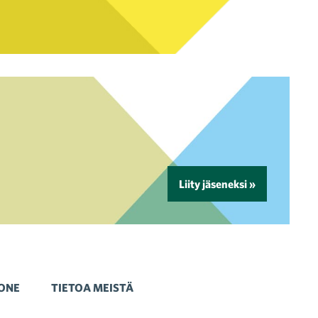
Liity jäseneksi »
ONE
TIETOA MEISTÄ