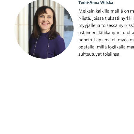
Terhi-Anna Wilska
Melkein kaikilla meillä on 
Niistä, joissa tiukasti nyrkki
myyjälle ja toisessa nyrkiss
ostaneeni lähikaupan tutult
pennin. Lapsena oli myös m
iötilanteisiin varautuminen
opetella, millä logiikalla m
suhteutuvat toisiinsa.
noita kaupan alalta
kohtaista Kaupan liitossa