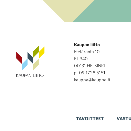
Kaupan liitto
Eteläranta 10
PL 340
00131 HELSINKI
p. 09 1728 5151
kauppa@kauppa.fi
TAVOITTEET
VASTU