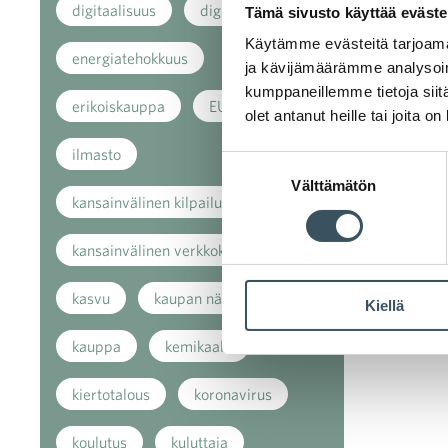
digitaalisuus
digitalisaatio
Tämä sivusto käyttää eväste
Käytämme evästeitä tarjoama
energiatehokkuus
ja kävijämäärämme analysoim
kumppaneillemme tietoja siitä
erikoiskauppa
EU
olet antanut heille tai joita o
ilmasto
Suostumuksen
Välttämätön
valinta
kansainvälinen kilpailu
kansainvälinen verkkokauppa
kasvu
kaupan näkymät
Kiellä
kauppa
kemikaalit
kiertotalous
koronavirus
koulutus
kuluttaja