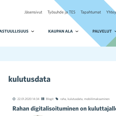
Jäsensivut
Työsuhde ja TES
Tapahtumat
Yhtey
ohteelle Tavoitteet
ASTUULLISUUS
Alavalikko kohteelle Vastuullisuus
KAUPAN ALA
Alavalikko kohteelle K
PALVELUT
A
kulutusdata
22.01.2020 14:34
Blogit
raha
,
kulutusdata
,
mobiilimaksaminen
Rahan digitalisoituminen on kuluttajall