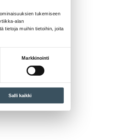
 ominaisuuksien tukemiseen
tiikka-alan
ietoja muihin tietoihin, joita
Markkinointi
Salli kaikki