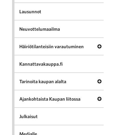
Lausunnot
Neuvottelumaailma
Avaa valikko Häir
Häiriötilanteisiin varautuminen
Kannattavakauppa.fi
Avaa valikko Tari
Tarinoita kaupan alalta
Avaa valikko Ajan
Ajankohtaista Kaupan liitossa
Julkaisut
Medialle