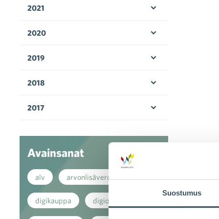
2021
Avaa valikko
2020
Avaa valikko
2019
Avaa valikko
2018
Avaa valikko
2017
Avaa valikko
Avainsanat
alv
arvonlisävero
Suostumus
digikauppa
digiostaminen