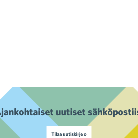
jankohtaiset uutiset sähköpostii
Tilaa uutiskirje »