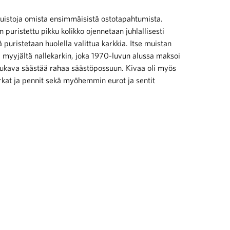
muistoja omista ensimmäisistä ostotapahtumista.
in puristettu pikku kolikko ojennetaan juhlallisesti
ä puristetaan huolella valittua karkkia. Itse muistan
a myyjältä nallekarkin, joka 1970-luvun alussa maksoi
ukava säästää rahaa säästöpossuun. Kivaa oli myös
arkat ja pennit sekä myöhemmin eurot ja sentit