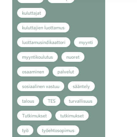
kuluttajat
kuluttajien luottamus
luottamusindikaattori
myynti
myyntikoulutus
nuoret
osaaminen
palvelut
sosiaalinen vastuu
sääntely
talous
TES
turvallisuus
Tutkimukset
tutkimukset
työ
työehtosopimus