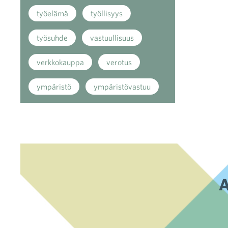
työelämä
työllisyys
työsuhde
vastuullisuus
verkkokauppa
verotus
ympäristö
ympäristövastuu
A