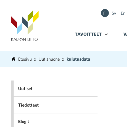
Fi
Sv
En
TAVOITTEET
Alavalikko k
V
Etusivu
Uutishuone
kulutusdata
Uutiset
Tiedotteet
Blogit