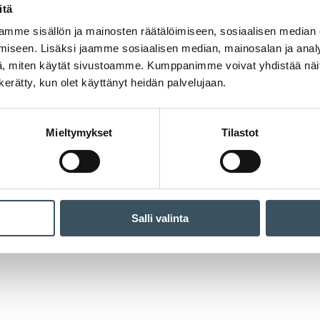
itä
mme sisällön ja mainosten räätälöimiseen, sosiaalisen median
iseen. Lisäksi jaamme sosiaalisen median, mainosalan ja analy
, miten käytät sivustoamme. Kumppanimme voivat yhdistää näitä t
n kerätty, kun olet käyttänyt heidän palvelujaan.
Mieltymykset
Tilastot
Salli valinta