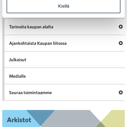
va
Kiellä
Kannattavakauppa.fi
A
Tarinoita kaupan alalta
val
Tari
ka
Ava
Ajankohtaista Kaupan liitossa
al
Ajan
K
l
Julkaisut
Medialle
Ava
Seuraa toimintaamme
toi
Arkistot