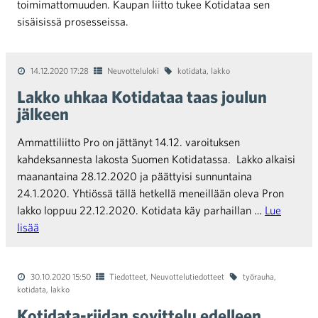
toimimattomuuden. Kaupan liitto tukee Kotidataa sen
sisäisissä prosesseissa.
14.12.2020 17:28
Neuvotteluloki
kotidata
,
lakko
Lakko uhkaa Kotidataa taas joulun
jälkeen
Ammattiliitto Pro on jättänyt 14.12. varoituksen
kahdeksannesta lakosta Suomen Kotidatassa. Lakko alkaisi
maanantaina 28.12.2020 ja päättyisi sunnuntaina
24.1.2020. Yhtiössä tällä hetkellä meneillään oleva Pron
lakko loppuu 22.12.2020. Kotidata käy parhaillan …
Lue
lisää
30.10.2020 15:50
Tiedotteet
,
Neuvottelutiedotteet
työrauha
,
kotidata
,
lakko
Kotidata-riidan sovittelu edelleen