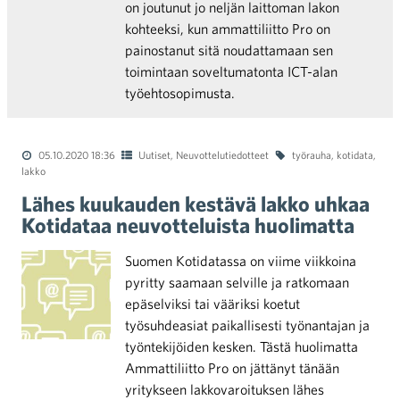
on joutunut jo neljän laittoman lakon
kohteeksi, kun ammattiliitto Pro on
painostanut sitä noudattamaan sen
toimintaan soveltumatonta ICT-alan
työehtosopimusta.
05.10.2020 18:36
Uutiset
,
Neuvottelutiedotteet
työrauha
,
kotidata
,
lakko
Lähes kuukauden kestävä lakko uhkaa
Kotidataa neuvotteluista huolimatta
Suomen Kotidatassa on viime viikkoina
pyritty saamaan selville ja ratkomaan
epäselviksi tai vääriksi koetut
työsuhdeasiat paikallisesti työnantajan ja
työntekijöiden kesken. Tästä huolimatta
Ammattiliitto Pro on jättänyt tänään
yritykseen lakkovaroituksen lähes