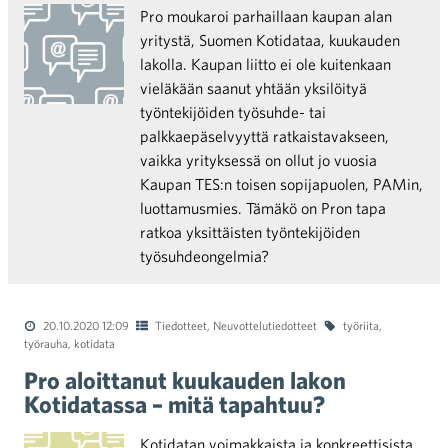
Pro moukaroi parhaillaan kaupan alan
yritystä, Suomen Kotidataa, kuukauden
lakolla. Kaupan liitto ei ole kuitenkaan
vieläkään saanut yhtään yksilöityä
työntekijöiden työsuhde- tai
palkkaepäselvyyttä ratkaistavakseen,
vaikka yrityksessä on ollut jo vuosia
Kaupan TES:n toisen sopijapuolen, PAMin,
luottamusmies. Tämäkö on Pron tapa
ratkoa yksittäisten työntekijöiden
työsuhdeongelmia?
20.10.2020 12:09
Tiedotteet
,
Neuvottelutiedotteet
työriita
,
työrauha
,
kotidata
Pro aloittanut kuukauden lakon
Kotidatassa – mitä tapahtuu?
Kotidatan voimakkaista ja konkreettisista