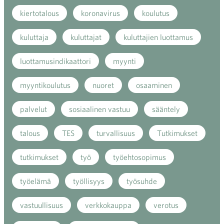
kiertotalous
koronavirus
koulutus
kuluttaja
kuluttajat
kuluttajien luottamus
luottamusindikaattori
myynti
myyntikoulutus
nuoret
osaaminen
palvelut
sosiaalinen vastuu
sääntely
talous
TES
turvallisuus
Tutkimukset
tutkimukset
työ
työehtosopimus
työelämä
työllisyys
työsuhde
vastuullisuus
verkkokauppa
verotus