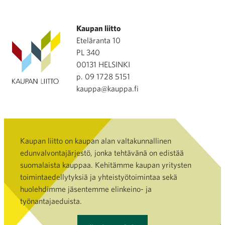
Kaupan liitto
Eteläranta 10
PL 340
00131 HELSINKI
p. 09 1728 5151
kauppa@kauppa.fi
Kaupan liitto on kaupan alan valtakunnallinen
edunvalvontajärjestö, jonka tehtävänä on edistää
suomalaista kauppaa. Kehitämme kaupan yritysten
toimintaedellytyksiä ja yhteistyötoimintaa sekä
huolehdimme jäsentemme elinkeino- ja
työnantajaeduista.