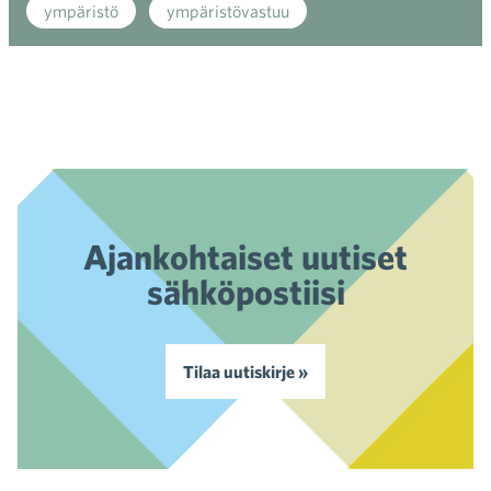
ympäristö
ympäristövastuu
Ajankohtaiset uutiset
sähköpostiisi
Tilaa uutiskirje »