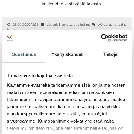
kuukauden kestävästä lakosta.
25.09.2020 15:33
Uutiset
,
Neuvottelutiedotteet
työrauha
,
kotidata
,
lakko
Paikalliset neuvottelut käynnissä
Kotidatassa – toivomme työrauhaa
ratkaisujen saavuttamiseksi
Suostumus
Yksityiskohdat
Tietoja
Lakkosuman kourissa olleessa Suomen
Kotidatassa on viimein päästy avaamaan
Tämä sivusto käyttää evästeitä
keskustelut henkilöstön kanssa heidän
Käytämme evästeitä tarjoamamme sisällön ja mainosten
työsuhdekysymyksistään. Myös
räätälöimiseen, sosiaalisen median ominaisuuksien
valtakunnansovittelija rohkaisi paikalliseen
tukemiseen ja kävijämäärämme analysoimiseen. Lisäksi
neuvotteluun.
jaamme sosiaalisen median, mainosalan ja analytiikka-
alan kumppaneillemme tietoja siitä, miten käytät
sivustoamme. Kumppanimme voivat yhdistää näitä
tietoja muihin tietoihin, joita olet antanut heille tai joita on