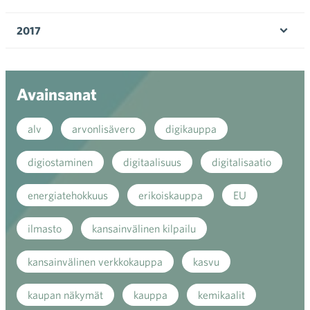
Ava
valik
2017
Ava
valik
Avainsanat
alv
arvonlisävero
digikauppa
digiostaminen
digitaalisuus
digitalisaatio
energiatehokkuus
erikoiskauppa
EU
ilmasto
kansainvälinen kilpailu
kansainvälinen verkkokauppa
kasvu
kaupan näkymät
kauppa
kemikaalit