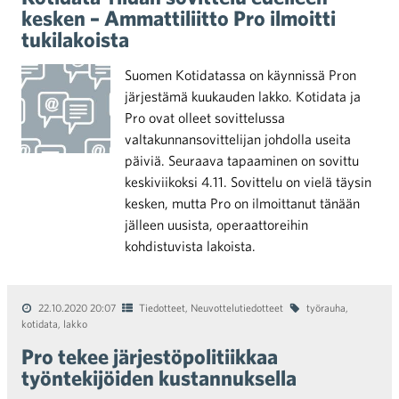
kesken – Ammattiliitto Pro ilmoitti
tukilakoista
Suomen Kotidatassa on käynnissä Pron
järjestämä kuukauden lakko. Kotidata ja
Pro ovat olleet sovittelussa
valtakunnansovittelijan johdolla useita
päiviä. Seuraava tapaaminen on sovittu
keskiviikoksi 4.11. Sovittelu on vielä täysin
kesken, mutta Pro on ilmoittanut tänään
jälleen uusista, operaattoreihin
kohdistuvista lakoista.
22.10.2020 20:07
Tiedotteet
,
Neuvottelutiedotteet
työrauha
,
kotidata
,
lakko
Pro tekee järjestöpolitiikkaa
työntekijöiden kustannuksella