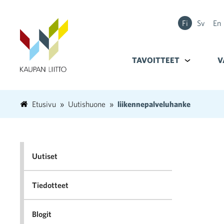
Fi
Sv
En
TAVOITTEET
Alavalikko k
V
Etusivu
Uutishuone
liikennepalveluhanke
Uutiset
Tiedotteet
Blogit