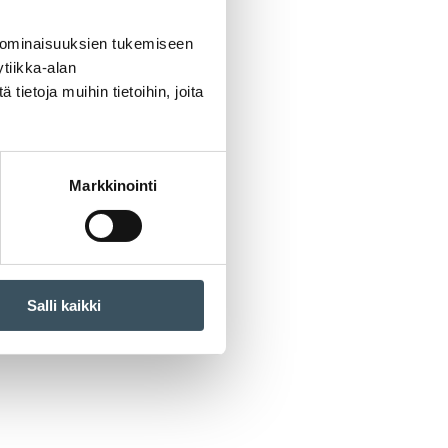
 ominaisuuksien tukemiseen
tiikka-alan
ietoja muihin tietoihin, joita
Markkinointi
Salli kaikki