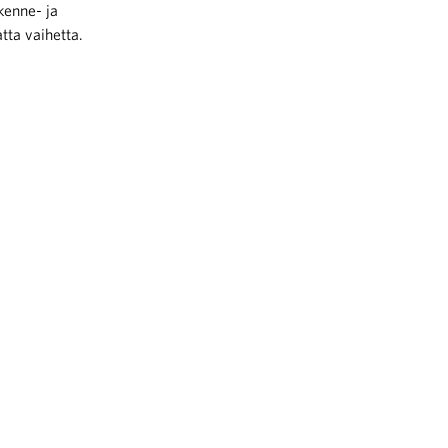
kenne- ja
tta vaihetta.