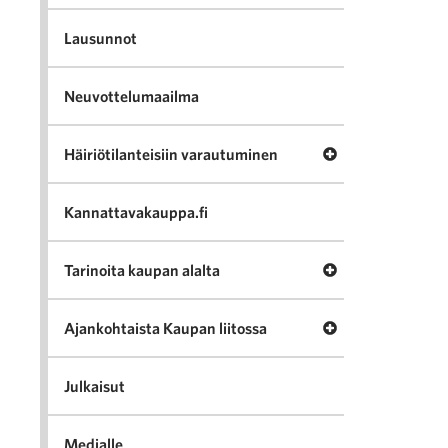
Lausunnot
Neuvottelumaailma
Avaa valikko Häir
Häiriötilanteisiin varautuminen
Kannattavakauppa.fi
Avaa valikko Tari
Tarinoita kaupan alalta
Avaa valikko Ajan
Ajankohtaista Kaupan liitossa
Julkaisut
Medialle