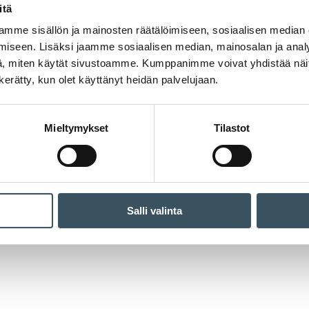
itä
mme sisällön ja mainosten räätälöimiseen, sosiaalisen median
iseen. Lisäksi jaamme sosiaalisen median, mainosalan ja analy
, miten käytät sivustoamme. Kumppanimme voivat yhdistää näitä t
n kerätty, kun olet käyttänyt heidän palvelujaan.
Mieltymykset
Tilastot
Salli valinta