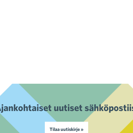
jankohtaiset uutiset sähköpostii
Tilaa uutiskirje »