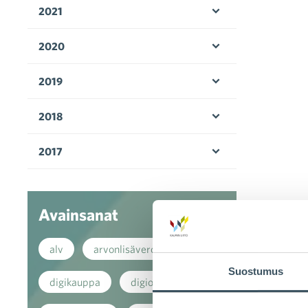
2021
Avaa valikko
2020
Avaa valikko
2019
Avaa valikko
2018
Avaa valikko
2017
Avaa valikko
Avainsanat
alv
arvonlisävero
Suostumus
digikauppa
digiostaminen