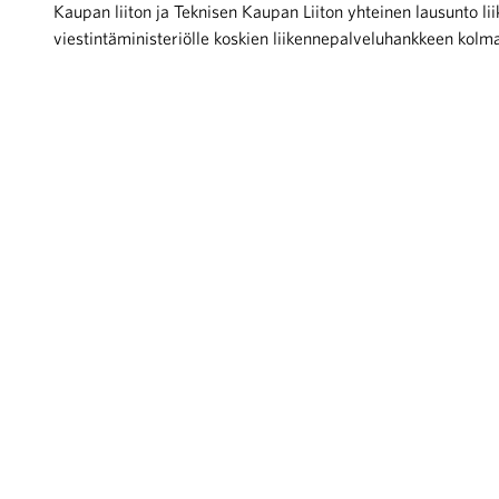
Kaupan liiton ja Teknisen Kaupan Liiton yhteinen lausunto lii
viestintäministeriölle koskien liikennepalveluhankkeen kolma
iötilanteisiin varautuminen
noita kaupan alalta
kohtaista Kaupan liitossa