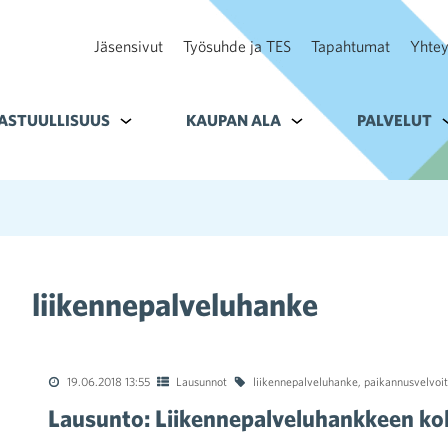
Jäsensivut
Työsuhde ja TES
Tapahtumat
Yhtey
ohteelle Tavoitteet
ASTUULLISUUS
Alavalikko kohteelle Vastuullisuus
KAUPAN ALA
Alavalikko kohteelle K
PALVELUT
A
liikennepalveluhanke
19.06.2018 13:55
Lausunnot
liikennepalveluhanke
,
paikannusvelvoi
Lausunto: Liikennepalveluhankkeen ko