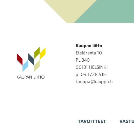
Kaupan liitto
Eteläranta 10
PL 340
00131 HELSINKI
p. 09 1728 5151
kauppa@kauppa.fi
TAVOITTEET
VASTU