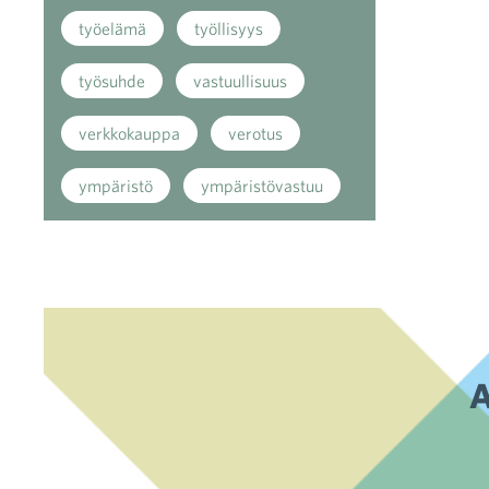
työelämä
työllisyys
työsuhde
vastuullisuus
verkkokauppa
verotus
ympäristö
ympäristövastuu
A