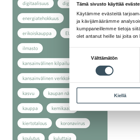
digitaalisuus
digitalisaatio
Tämä sivusto käyttää eväste
Käytämme evästeitä tarjoama
energiatehokkuus
ja kävijämäärämme analysoim
kumppaneillemme tietoja siitä
erikoiskauppa
EU
olet antanut heille tai joita o
ilmasto
Suostumuksen
Välttämätön
valinta
kansainvälinen kilpailu
kansainvälinen verkkokauppa
kasvu
kaupan näkymät
Kiellä
kauppa
kemikaalit
kiertotalous
koronavirus
koulutus
kuluttaja