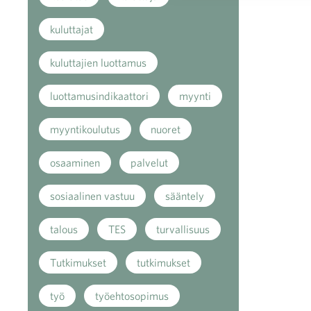
kuluttajat
kuluttajien luottamus
luottamusindikaattori
myynti
myyntikoulutus
nuoret
osaaminen
palvelut
sosiaalinen vastuu
sääntely
talous
TES
turvallisuus
Tutkimukset
tutkimukset
työ
työehtosopimus