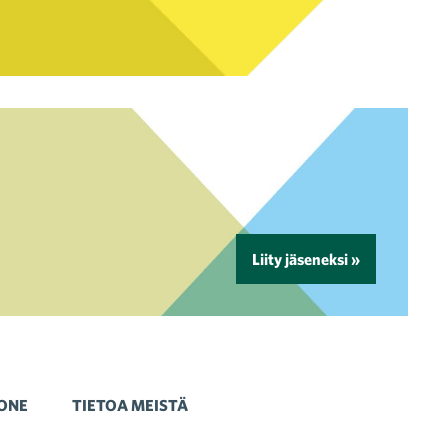
Liity jäseneksi »
ONE
TIETOA MEISTÄ