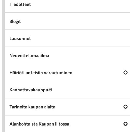
Tiedotteet
Blogit
Lausunnot
Neuvottelumaailma
Av
Häiriötilanteisiin varautuminen
Häir
va
Kannattavakauppa.fi
A
Tarinoita kaupan alalta
val
Tari
ka
Ava
Ajankohtaista Kaupan liitossa
al
Ajan