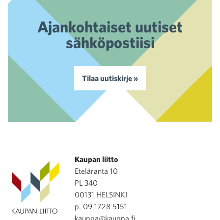
Ajankohtaiset uutiset
sähköpostiisi
Tilaa uutiskirje »
Kaupan liitto
Eteläranta 10
PL 340
00131 HELSINKI
p. 09 1728 5151
kauppa@kauppa.fi