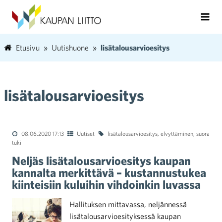
Etusivu
Uutishuone
lisätalousarvioesitys
lisätalousarvioesitys
08.06.2020 17:13
Uutiset
lisätalousarvioesitys
,
elvyttäminen
,
suora
tuki
Neljäs lisätalousarvioesitys kaupan
kannalta merkittävä – kustannustukea
kiinteisiin kuluihin vihdoinkin luvassa
Hallituksen mittavassa, neljännessä
lisätalousarvioesityksessä kaupan