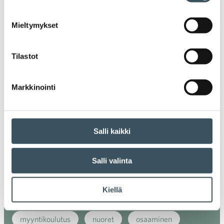
alv
arvonlisävero
digikauppa
Mieltymykset
digiostaminen
digitaalisuus
digitalisaatio
energiatehokkuus
erikoiskauppa
EU
Tilastot
ilmasto
kansainvälinen kilpailu
Markkinointi
kansainvälinen verkkokauppa
kasvu
kaupan näkymät
kauppa
kemikaalit
Salli kaikki
kiertotalous
koronavirus
koulutus
Salli valinta
kuluttaja
kuluttajat
kuluttajien luottamus
Kiellä
luottamusindikaattori
myynti
myyntikoulutus
nuoret
osaaminen