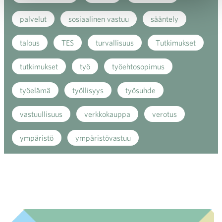
palvelut
sosiaalinen vastuu
sääntely
talous
TES
turvallisuus
Tutkimukset
tutkimukset
työ
työehtosopimus
työelämä
työllisyys
työsuhde
vastuullisuus
verkkokauppa
verotus
ympäristö
ympäristövastuu