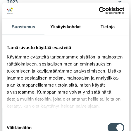
2023
Ava
valik
2022
Ava
Suostumus
Yksityiskohdat
Tietoja
valik
2021
Ava
valik
2020
Tämä sivusto käyttää evästeitä
Ava
Käytämme evästeitä tarjoamamme sisällön ja mainosten
valik
2019
räätälöimiseen, sosiaalisen median ominaisuuksien
Ava
tukemiseen ja kävijämäärämme analysoimiseen. Lisäksi
valik
2018
jaamme sosiaalisen median, mainosalan ja analytiikka-
Ava
alan kumppaneillemme tietoja siitä, miten käytät
valik
2017
sivustoamme. Kumppanimme voivat yhdistää näitä
Ava
tietoja muihin tietoihin, joita olet antanut heille tai joita on
valik
kerätty, kun olet käyttänyt heidän palvelujaan.
Avainsanat
Suostumuksen
Välttämätön
valinta