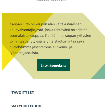
Kaupan liitto on kaupan alan valtakunnallinen
edunvalvontajärjestö, jonka tehtävänä on edistää
suomalaista kauppaa. Kehitämme kaupan yritysten
toimintaedellytyksiä ja yhteistyötoimintaa sekä
huolehdimme jäsentemme elinkeino- ja
työnantajaeduista.
Liity jäseneksi »
TAVOITTEET
VASTUULLISUUS