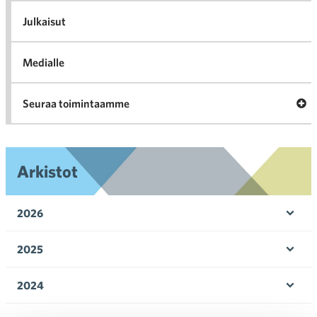
K
l
Julkaisut
Medialle
Ava
Seuraa toimintaamme
toi
Arkistot
2026
Ava
valik
2025
Ava
valik
2024
Ava
valik