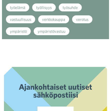
työelämä
työllisyys
työsuhde
vastuullisuus
verkkokauppa
verotus
ympäristö
ympäristövastuu
Ajankohtaiset uutiset
sähköpostiisi