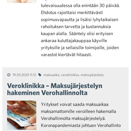
tulevaisuudessa olla enintään 30 päivää.
Ehdotus rajoittaisi merkittävästi
sopimusvapautta ja lisäisi lyhytaikaisen
rahoituksen tarvetta ja kustannuksia
kaupan alalla. Sääntely olisi erityisen
ankaraa kuluttajakauppaa käyville
yrityksille ja sellaisille toimijoille, joiden
varastot kiertävät hitaasti.
19.03.2020 11:12
maksuaika
,
veroklinikka
,
maksujärjestely
Veroklinikka – Maksujärjestelyn
hakeminen Verohallinnolta
Yritykset voivat saada maksuaikaa
maksamattomille veroilleen hakemalla
Verohallinnolta maksujärjestelyä.
Koronapandemiasta johtuen Verohallinto