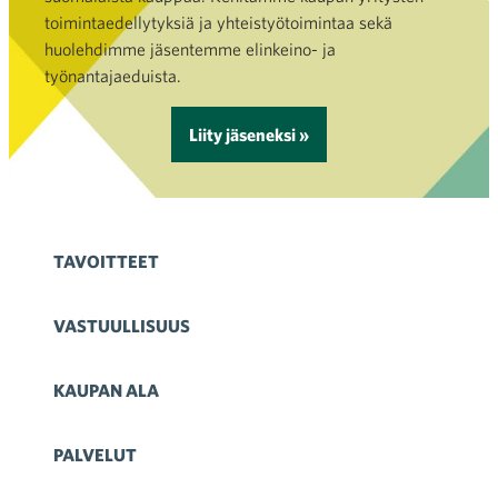
toimintaedellytyksiä ja yhteistyötoimintaa sekä
huolehdimme jäsentemme elinkeino- ja
työnantajaeduista.
Liity jäseneksi »
TAVOITTEET
VASTUULLISUUS
KAUPAN ALA
PALVELUT