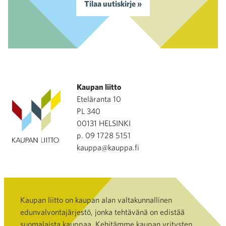
Tilaa uutiskirje »
Kaupan liitto
Eteläranta 10
PL 340
00131 HELSINKI
p. 09 1728 5151
kauppa@kauppa.fi
Kaupan liitto on kaupan alan valtakunnallinen
edunvalvontajärjestö, jonka tehtävänä on edistää
suomalaista kauppaa. Kehitämme kaupan yritysten