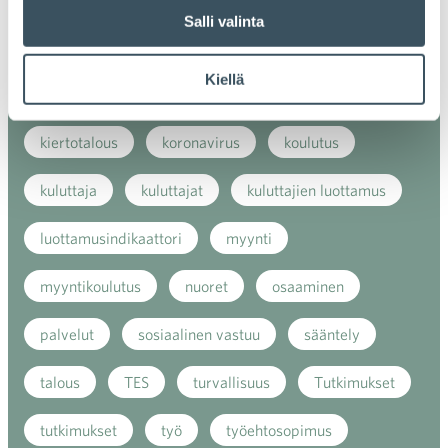
Salli valinta
kansainvälinen verkkokauppa
kasvu
Kiellä
kaupan näkymät
kauppa
kemikaalit
kiertotalous
koronavirus
koulutus
kuluttaja
kuluttajat
kuluttajien luottamus
luottamusindikaattori
myynti
myyntikoulutus
nuoret
osaaminen
palvelut
sosiaalinen vastuu
sääntely
talous
TES
turvallisuus
Tutkimukset
tutkimukset
työ
työehtosopimus