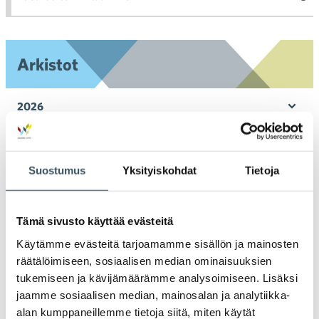
toi
Arkistot
2026
Ava
valik
2025
Ava
valik
Suostumus
Yksityiskohdat
Tietoja
2024
Ava
valik
2023
Tämä sivusto käyttää evästeitä
Ava
valik
Käytämme evästeitä tarjoamamme sisällön ja mainosten
2022
räätälöimiseen, sosiaalisen median ominaisuuksien
Ava
valik
tukemiseen ja kävijämäärämme analysoimiseen. Lisäksi
2021
jaamme sosiaalisen median, mainosalan ja analytiikka-
Ava
alan kumppaneillemme tietoja siitä, miten käytät
valik