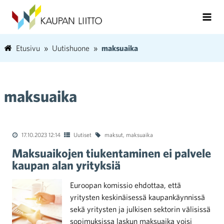
Etusivu
Uutishuone
maksuaika
maksuaika
17.10.2023 12:14
Uutiset
maksut
,
maksuaika
Maksuaikojen tiukentaminen ei palvele
kaupan alan yrityksiä
Euroopan komissio ehdottaa, että
yritysten keskinäisessä kaupankäynnissä
sekä yritysten ja julkisen sektorin välisissä
sopimuksissa laskun maksuaika voisi