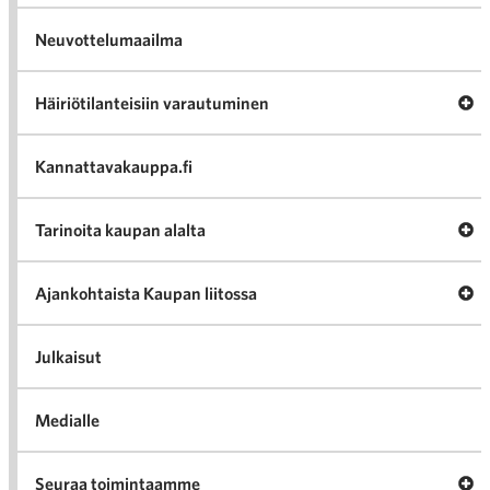
Neuvottelumaailma
Av
Häiriötilanteisiin varautuminen
Häir
va
Kannattavakauppa.fi
A
Tarinoita kaupan alalta
val
Tari
ka
Ava
Ajankohtaista Kaupan liitossa
al
Ajan
K
l
Julkaisut
Medialle
Ava
Seuraa toimintaamme