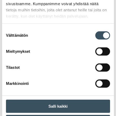
2020
sivustoamme. Kumppanimme voivat yhdistää näitä
Ava
tietoja muihin tietoihin, joita olet antanut heille tai joita on
valik
2019
kerätty, kun olet käyttänyt heidän palvelujaan.
Ava
valik
2018
Suostumuksen
Ava
Välttämätön
valinta
valik
2017
Ava
valik
Mieltymykset
Avainsanat
Tilastot
alv
arvonlisävero
digikauppa
Markkinointi
digiostaminen
digitaalisuus
digitalisaatio
energiatehokkuus
erikoiskauppa
EU
Salli kaikki
ilmasto
kansainvälinen kilpailu