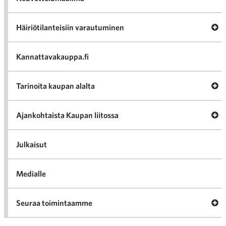
Av
Häiriötilanteisiin varautuminen
Häir
va
Kannattavakauppa.fi
A
Tarinoita kaupan alalta
val
Tari
ka
Ava
Ajankohtaista Kaupan liitossa
al
Ajan
K
l
Julkaisut
Medialle
Ava
Seuraa toimintaamme
toi