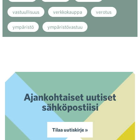
vastuullisuus
verkkokauppa
verotus
ympäristö
ympäristövastuu
Ajankohtaiset uutiset
sähköpostiisi
Tilaa uutiskirje »