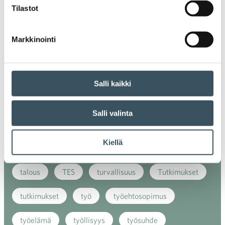
kansainvälinen verkkokauppa
kasvu
Tilastot
kaupan näkymät
kauppa
kemikaalit
Markkinointi
kiertotalous
koronavirus
koulutus
kuluttaja
kuluttajat
kuluttajien luottamus
Salli kaikki
luottamusindikaattori
myynti
Salli valinta
myyntikoulutus
nuoret
osaaminen
Kiellä
palvelut
sosiaalinen vastuu
sääntely
talous
TES
turvallisuus
Tutkimukset
tutkimukset
työ
työehtosopimus
työelämä
työllisyys
työsuhde