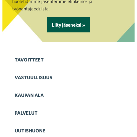
huolehdimme jäsentemme elinkeino- ja
työnantajaeduista.
Liity jäseneksi »
TAVOITTEET
VASTUULLISUUS
KAUPAN ALA
PALVELUT
UUTISHUONE