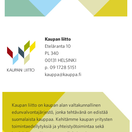
Kaupan liitto
Eteläranta 10
PL 340
00131 HELSINKI
p. 09 1728 5151
kauppa@kauppa.fi
Kaupan liitto on kaupan alan valtakunnallinen
edunvalvontajärjestö, jonka tehtävänä on edistää
suomalaista kauppaa. Kehitämme kaupan yritysten
toimintaedellytyksiä ja yhteistyötoimintaa sekä