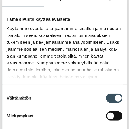
valik
2019
Ava
valik
Tämä sivusto käyttää evästeitä
2018
Ava
Käytämme evästeitä tarjoamamme sisällön ja mainosten
valik
2017
räätälöimiseen, sosiaalisen median ominaisuuksien
Ava
tukemiseen ja kävijämäärämme analysoimiseen. Lisäksi
valik
jaamme sosiaalisen median, mainosalan ja analytiikka-
alan kumppaneillemme tietoja siitä, miten käytät
Avainsanat
sivustoamme. Kumppanimme voivat yhdistää näitä
tietoja muihin tietoihin, joita olet antanut heille tai joita on
alv
arvonlisävero
digikauppa
kerätty, kun olet käyttänyt heidän palvelujaan.
digiostaminen
digitaalisuus
digitalisaatio
Suostumuksen
Välttämätön
valinta
energiatehokkuus
erikoiskauppa
EU
Mieltymykset
ilmasto
kansainvälinen kilpailu