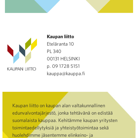
Kaupan liitto
Eteläranta 10
PL 340
00131 HELSINKI
p. 09 1728 5151
kauppa@kauppa.fi
Kaupan liitto on kaupan alan valtakunnallinen
edunvalvontajärjestö, jonka tehtävänä on edistää
suomalaista kauppaa. Kehitämme kaupan yritysten
toimintaedellytyksiä ja yhteistyötoimintaa sekä
huolehdimme jäsentemme elinkeino- ja