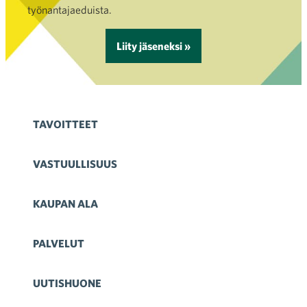
työnantajaeduista.
Liity jäseneksi »
TAVOITTEET
VASTUULLISUUS
KAUPAN ALA
PALVELUT
UUTISHUONE