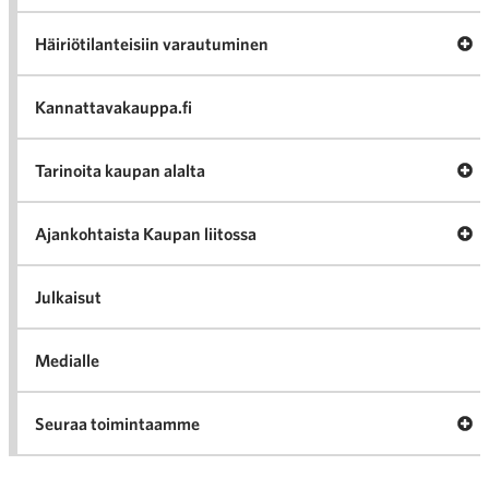
Av
Häiriötilanteisiin varautuminen
Häir
va
Kannattavakauppa.fi
A
Tarinoita kaupan alalta
val
Tari
ka
Ava
Ajankohtaista Kaupan liitossa
al
Ajan
K
l
Julkaisut
Medialle
Ava
Seuraa toimintaamme
toi