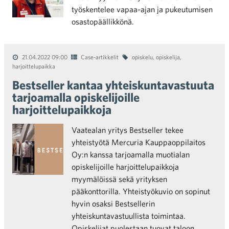
työskentelee vapaa-ajan ja pukeutumisen
osastopäällikkönä.
21.04.2022 09:00
Case-artikkelit
opiskelu
,
opiskelija
,
harjoittelupaikka
Bestseller kantaa yhteiskuntavastuuta
tarjoamalla opiskelijoille
harjoittelupaikkoja
Vaatealan yritys Bestseller tekee
yhteistyötä Mercuria Kauppaoppilaitos
Oy:n kanssa tarjoamalla muotialan
opiskelijoille harjoittelupaikkoja
myymälöissä sekä yrityksen
pääkonttorilla. Yhteistyökuvio on sopinut
hyvin osaksi Bestsellerin
yhteiskuntavastuullista toimintaa.
Opiskelijat puolestaan tuovat taloon