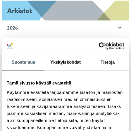
Arkistot
2026
Ava
valik
2025
Ava
valik
2024
Suostumus
Yksityiskohdat
Tietoja
Ava
valik
2023
Ava
Tämä sivusto käyttää evästeitä
valik
2022
Käytämme evästeitä tarjoamamme sisällön ja mainosten
Ava
valik
räätälöimiseen, sosiaalisen median ominaisuuksien
2021
tukemiseen ja kävijämäärämme analysoimiseen. Lisäksi
Ava
valik
jaamme sosiaalisen median, mainosalan ja analytiikka-
2020
alan kumppaneillemme tietoja siitä, miten käytät
Ava
sivustoamme. Kumppanimme voivat yhdistää näitä
valik