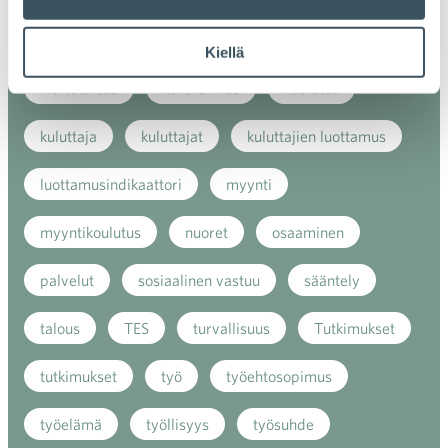
kaupan näkymät
kauppa
kemikaalit
Kiellä
kiertotalous
koronavirus
koulutus
kuluttaja
kuluttajat
kuluttajien luottamus
luottamusindikaattori
myynti
myyntikoulutus
nuoret
osaaminen
palvelut
sosiaalinen vastuu
sääntely
talous
TES
turvallisuus
Tutkimukset
tutkimukset
työ
työehtosopimus
työelämä
työllisyys
työsuhde