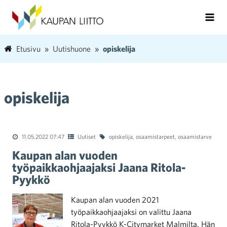
Etusivu
Uutishuone
opiskelija
opiskelija
11.05.2022 07:47
Uutiset
opiskelija
,
osaamistarpeet
,
osaamistarve
Kaupan alan vuoden
työpaikkaohjaajaksi Jaana Ritola-
Pyykkö
Kaupan alan vuoden 2021
työpaikkaohjaajaksi on valittu Jaana
Ritola-Pyykkö K-Citymarket Malmilta. Hän