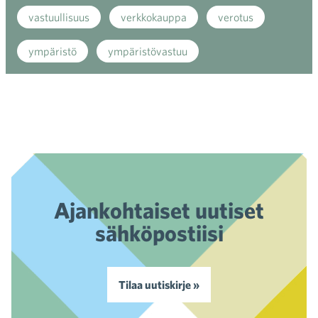
vastuullisuus
verkkokauppa
verotus
ympäristö
ympäristövastuu
Ajankohtaiset uutiset
sähköpostiisi
Tilaa uutiskirje »