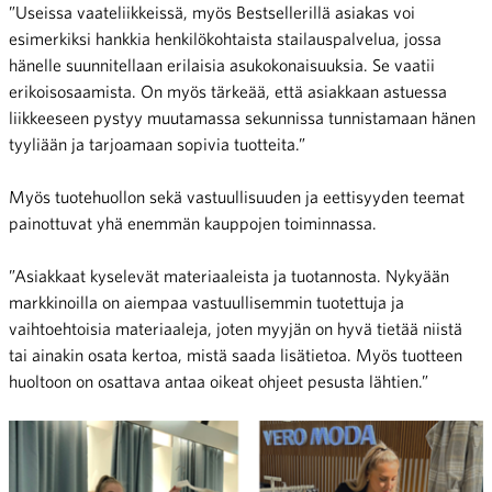
”Useissa vaateliikkeissä, myös Bestsellerillä asiakas voi
esimerkiksi hankkia henkilökohtaista stailauspalvelua, jossa
hänelle suunnitellaan erilaisia asukokonaisuuksia. Se vaatii
erikoisosaamista. On myös tärkeää, että asiakkaan astuessa
liikkeeseen pystyy muutamassa sekunnissa tunnistamaan hänen
tyyliään ja tarjoamaan sopivia tuotteita.”
Myös tuotehuollon sekä vastuullisuuden ja eettisyyden teemat
painottuvat yhä enemmän kauppojen toiminnassa.
”Asiakkaat kyselevät materiaaleista ja tuotannosta. Nykyään
markkinoilla on aiempaa vastuullisemmin tuotettuja ja
vaihtoehtoisia materiaaleja, joten myyjän on hyvä tietää niistä
tai ainakin osata kertoa, mistä saada lisätietoa. Myös tuotteen
huoltoon on osattava antaa oikeat ohjeet pesusta lähtien.”