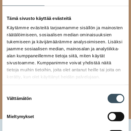
Tämä sivusto käyttää evästeitä
Käytämme evästeitä tarjoamamme sisällön ja mainosten
räätälöimiseen, sosiaalisen median ominaisuuksien
tukemiseen ja kävijämäärämme analysoimiseen. Lisäksi
jaamme sosiaalisen median, mainosalan ja analytiikka-
alan kumppaneillemme tietoja siitä, miten käytät
sivustoamme. Kumppanimme voivat yhdistää näitä
tietoja muihin tietoihin, joita olet antanut heille tai joita on
kerätty, kun olet käyttänyt heidän palvelujaan.
Suostumuksen
Välttämätön
valinta
Mieltymykset
Etusivu
Uutishuone
2022
huhtikuu
21