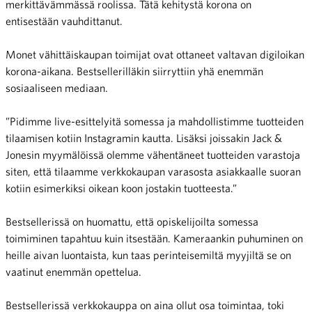
merkittävämmässä roolissa. Tätä kehitystä korona on
entisestään vauhdittanut.
Monet vähittäiskaupan toimijat ovat ottaneet valtavan digiloikan
korona-aikana. Bestsellerilläkin siirryttiin yhä enemmän
sosiaaliseen mediaan.
”Pidimme live-esittelyitä somessa ja mahdollistimme tuotteiden
tilaamisen kotiin Instagramin kautta. Lisäksi joissakin Jack &
Jonesin myymälöissä olemme vähentäneet tuotteiden varastoja
siten, että tilaamme verkkokaupan varasosta asiakkaalle suoran
kotiin esimerkiksi oikean koon jostakin tuotteesta.”
Bestsellerissä on huomattu, että opiskelijoilta somessa
toimiminen tapahtuu kuin itsestään. Kameraankin puhuminen on
heille aivan luontaista, kun taas perinteisemiltä myyjiltä se on
vaatinut enemmän opettelua.
Bestsellerissä verkkokauppa on aina ollut osa toimintaa, toki