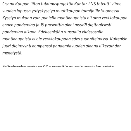
Osana Kaupan liiton tutkimusprojektia Kantar TNS toteutti viime
vuoden lopussa yrityskyselyn muotikaupan toimijoille Suomessa.
Kyselyn mukaan vain puolella muotikaupoista oli oma verkkokauppa
ennen pandemiaa ja 15 prosenttia alkoi myydä digitaalisesti
pandemian aikana. Edelleenkään runsaalla viidesosalla
muotikaupoista ei ole verkkokauppaa edes suunnitelmissa. Kuitenkin
juuri digimyynti kompensoi pandemiavuoden aikana liikevaihdon
menetystä.
Yrityskyselyn mukaan 90 prosenttia muodin verkkokaupoista
kasvatti liikevaihtoaan viime vuonna, ja peräti 41 prosentilla
verkkokaupan liikevaihto kasvoi yli neljänneksellä.
Yhdeksi
suurimmista digitalisaation kehittämisen esteistä muotialan yritykset
mainitsivat liian niukkoja resursseja digi-investointeihin.
Muotikaupan tulevaisuuden haasteet Suomessa nähdään yleisesti
kilpailijamaita suuremmiksi. Suurimmiksi ongelmiksi alan
tulevaisuudelle koetaan korkea kotimainen kustannustaso ja heikko
ostovoima sekä ulkomaisten yritysten suotuisammat