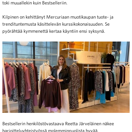
toki muuallekin kuin Bestselleriin.
Kilpinen on kehittänyt Mercuriaan muotikaupan tuote- ja
trendituntemusta käsittelevän kurssikokonaisuuden. Se
pyörähtää kymmenettä kertaa käyntiin ensi syksynä.
Bestsellerin henkilöstövastaava Reetta Järveläinen näkee
harjoitteluyhteistyössä molemminpuolista hyvää.