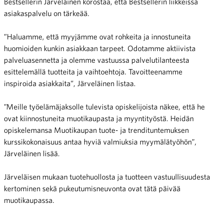
Bestsellerin Järveläinen korostaa, että Bestsellerin liikkeissä
asiakaspalvelu on tärkeää.
”Haluamme, että myyjämme ovat rohkeita ja innostuneita
huomioiden kunkin asiakkaan tarpeet. Odotamme aktiivista
palveluasennetta ja olemme vastuussa palvelutilanteesta
esittelemällä tuotteita ja vaihtoehtoja. Tavoitteenamme
inspiroida asiakkaita”, Järveläinen listaa.
”Meille työelämäjaksolle tulevista opiskelijoista näkee, että he
ovat kiinnostuneita muotikaupasta ja myyntityöstä. Heidän
opiskelemansa Muotikaupan tuote- ja trendituntemuksen
kurssikokonaisuus antaa hyviä valmiuksia myymälätyöhön”,
Järveläinen lisää.
Järveläisen mukaan tuotehuollosta ja tuotteen vastuullisuudesta
kertominen sekä pukeutumisneuvonta ovat tätä päivää
muotikaupassa.