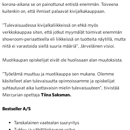
korona-aikana se on painottunut entistä enemmän. Toiveena
kuitenkin on, että ihmiset palaavat kivijalkakauppaan.
”Tulevaisuudessa kivijalkaliikkeissä on ehkä myös
verkkokauppaa siten, että jotkut myymälät toimivat enemmän
showroom-periaatteella eli liikkeissä on tuotteita näytillä, mutta
niitä ei varastoida siellä suuria määriä”, Järveläinen visioi.
Muotikaupan opiskelijat eivät ole huolissaan alan muutoksista.
”Työelämä muuttuu ja muotikauppa sen mukana. Olemme
käsitelleet alan tulevaisuutta opinnoissamme ja opiskelijat
suhtautuvat aika luottavaisin mielin tulevaisuuteen”, tiivistää
Mercurian opettaja
Tiina Saksman.
Bestseller A/S
Tanskalainen vaatealan suuryritys
Tukku- ja vähittäiskaupan yritys