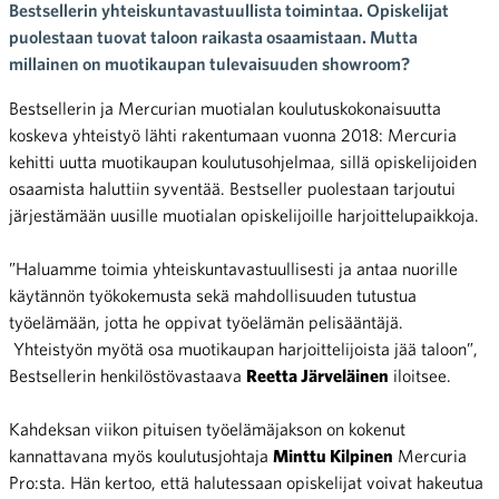
Bestsellerin yhteiskuntavastuullista toimintaa. Opiskelijat
puolestaan tuovat taloon raikasta osaamistaan. Mutta
millainen on muotikaupan tulevaisuuden showroom?
Bestsellerin ja Mercurian muotialan koulutuskokonaisuutta
koskeva yhteistyö lähti rakentumaan vuonna 2018: Mercuria
kehitti uutta muotikaupan koulutusohjelmaa, sillä opiskelijoiden
osaamista haluttiin syventää. Bestseller puolestaan tarjoutui
järjestämään uusille muotialan opiskelijoille harjoittelupaikkoja.
”Haluamme toimia yhteiskuntavastuullisesti ja antaa nuorille
käytännön työkokemusta sekä mahdollisuuden tutustua
työelämään, jotta he oppivat työelämän pelisääntäjä.
Yhteistyön myötä osa muotikaupan harjoittelijoista jää taloon”,
Bestsellerin henkilöstövastaava
Reetta Järveläinen
iloitsee.
Kahdeksan viikon pituisen työelämäjakson on kokenut
kannattavana myös koulutusjohtaja
Minttu Kilpinen
Mercuria
Pro:sta. Hän kertoo, että halutessaan opiskelijat voivat hakeutua