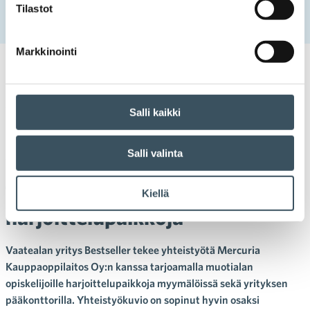
Bestseller kantaa yhteiskuntavastuuta tarjoamalla
Tilastot
opiskelijoille harjoittelupaikkoja
Markkinointi
21.04.2022 09:00
Case-artikkelit
digitalisaatio
,
erikoiskauppa
,
harjoittelupaikka
,
muoti
,
muotikauppa
,
opiskelija
,
opiskelu
,
sosiaalinen vastuu
,
vastuullisuus
,
yhteiskuntavastuu
Salli kaikki
Bestseller kantaa
Salli valinta
yhteiskuntavastuuta
tarjoamalla opiskelijoille
Kiellä
harjoittelupaikkoja
Vaatealan yritys Bestseller tekee yhteistyötä Mercuria
Kauppaoppilaitos Oy:n kanssa tarjoamalla muotialan
opiskelijoille harjoittelupaikkoja myymälöissä sekä yrityksen
pääkonttorilla. Yhteistyökuvio on sopinut hyvin osaksi