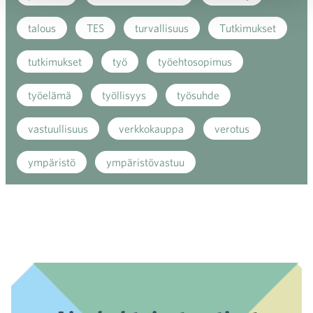
talous
TES
turvallisuus
Tutkimukset
tutkimukset
työ
työehtosopimus
työelämä
työllisyys
työsuhde
vastuullisuus
verkkokauppa
verotus
ympäristö
ympäristövastuu