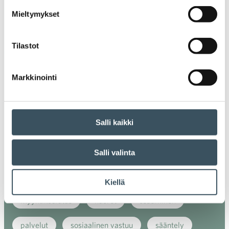
digiostaminen
digitaalisuus
digitalisaatio
Mieltymykset
energiatehokkuus
erikoiskauppa
EU
Tilastot
ilmasto
kansainvälinen kilpailu
Markkinointi
kansainvälinen verkkokauppa
kasvu
kaupan näkymät
kauppa
kemikaalit
Salli kaikki
kiertotalous
koronavirus
koulutus
kuluttaja
kuluttajat
kuluttajien luottamus
Salli valinta
luottamusindikaattori
myynti
Kiellä
myyntikoulutus
nuoret
osaaminen
palvelut
sosiaalinen vastuu
sääntely