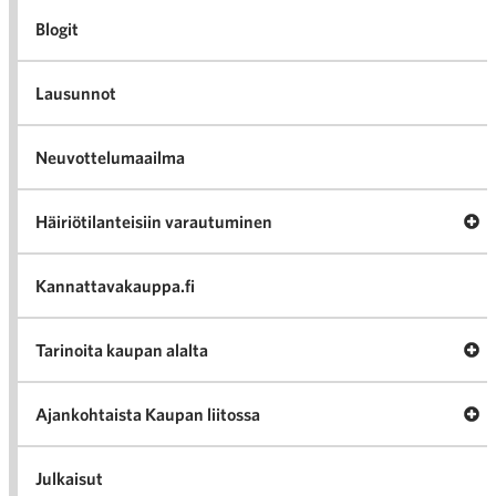
Blogit
Lausunnot
Neuvottelumaailma
Av
Häiriötilanteisiin varautuminen
Häir
va
Kannattavakauppa.fi
A
Tarinoita kaupan alalta
val
Tari
ka
Ava
Ajankohtaista Kaupan liitossa
al
Ajan
K
l
Julkaisut