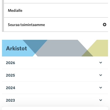
Medialle
Ava
Seuraa toimintaamme
toi
Arkistot
2026
Ava
valik
2025
Ava
valik
2024
Ava
valik
2023
Ava
valik