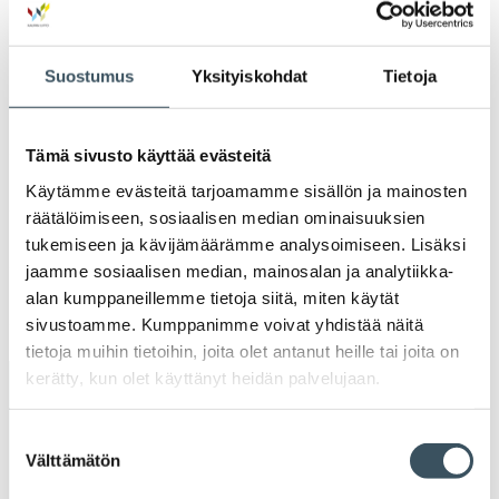
2022
Ava
valik
2021
Suostumus
Yksityiskohdat
Tietoja
Ava
valik
2020
Ava
Tämä sivusto käyttää evästeitä
valik
2019
Käytämme evästeitä tarjoamamme sisällön ja mainosten
Ava
räätälöimiseen, sosiaalisen median ominaisuuksien
valik
2018
tukemiseen ja kävijämäärämme analysoimiseen. Lisäksi
Ava
jaamme sosiaalisen median, mainosalan ja analytiikka-
valik
2017
alan kumppaneillemme tietoja siitä, miten käytät
Ava
sivustoamme. Kumppanimme voivat yhdistää näitä
valik
tietoja muihin tietoihin, joita olet antanut heille tai joita on
kerätty, kun olet käyttänyt heidän palvelujaan.
Avainsanat
Suostumuksen
alv
arvonlisävero
digikauppa
Välttämätön
valinta