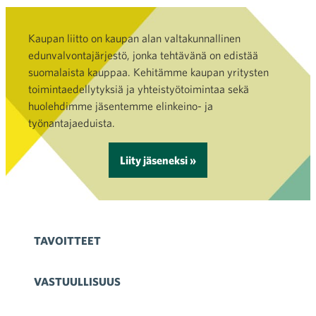
Kaupan liitto on kaupan alan valtakunnallinen
edunvalvontajärjestö, jonka tehtävänä on edistää
suomalaista kauppaa. Kehitämme kaupan yritysten
toimintaedellytyksiä ja yhteistyötoimintaa sekä
huolehdimme jäsentemme elinkeino- ja
työnantajaeduista.
Liity jäseneksi »
TAVOITTEET
VASTUULLISUUS