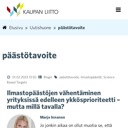
Etusivu
Uutishuone
päästötavoite
päästötavoite
01.02.2023 13:50
Blogit
päästötavoite
,
ilmastopäästöt
,
Science
Based Targets
Ilmastopäästöjen vähentäminen
yrityksissä edelleen ykkösprioriteetti –
mutta millä tavalla?
Marja Innanen
Jo jonkin aikaa on ollut muotia se, että