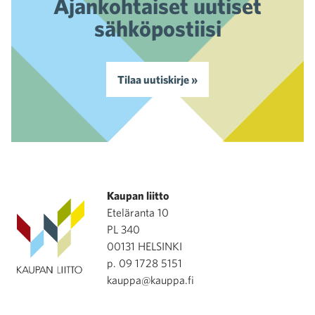
Ajankohtaiset uutiset
sähköpostiisi
Tilaa uutiskirje »
Kaupan liitto
Eteläranta 10
PL 340
00131 HELSINKI
p. 09 1728 5151
kauppa@kauppa.fi