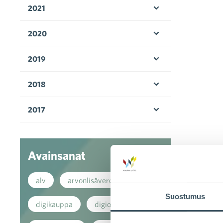
2021
Avaa valikko
2020
Avaa valikko
2019
Avaa valikko
2018
Avaa valikko
2017
Avaa valikko
Avainsanat
alv
arvonlisävero
Suostumus
digikauppa
digiostaminen