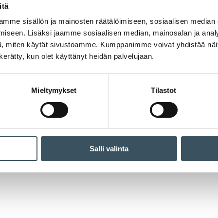
itä
mme sisällön ja mainosten räätälöimiseen, sosiaalisen median
iseen. Lisäksi jaamme sosiaalisen median, mainosalan ja analy
, miten käytät sivustoamme. Kumppanimme voivat yhdistää näitä t
n kerätty, kun olet käyttänyt heidän palvelujaan.
Mieltymykset
Tilastot
Salli valinta