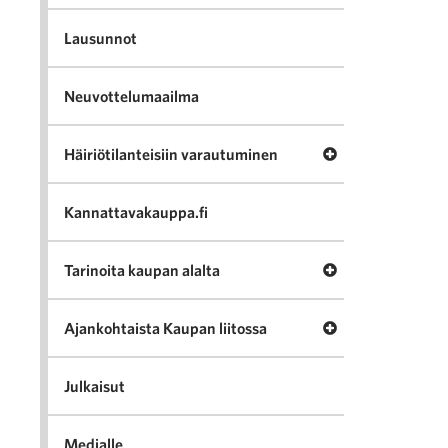
Lausunnot
Neuvottelumaailma
Avaa valikko Häir
Häiriötilanteisiin varautuminen
Kannattavakauppa.fi
Avaa valikko Tari
Tarinoita kaupan alalta
Avaa valikko Ajan
Ajankohtaista Kaupan liitossa
Julkaisut
Medialle