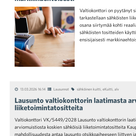
Valtiokonttori on pyytänyt 
tarkastellaan sähköisten lii
osana siirtymää kohti reaal
sähköisten tositteiden käyttö
ensisijaisesti markkinaehtoi
iötilanteisiin varautuminen
noita kaupan alalta
13.03.2026 16:14
Lausunnot
sähköinen kuitti
,
eKuitti
,
alv
Lausunto valtiokonttorin laatimasta ar
kohtaista Kaupan liitossa
liiketoimintatositteita
Valtiokonttori VK/5449/2028 Lausunto valtiokonttorin laat
arviomuistiosta koskien sähköisiä liiketoimintatositteita Kaupa
mahdollisuudesta antaa lausunto otsikkoaiheeseen liittyen j