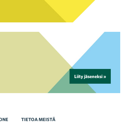
Liity jäseneksi »
ONE
TIETOA MEISTÄ