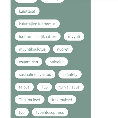
kuluttajat
kuluttajien luottamus
luottamusindikaattori
myynti
myyntikoulutus
nuoret
osaaminen
palvelut
sosiaalinen vastuu
sääntely
talous
TES
turvallisuus
Tutkimukset
tutkimukset
työ
työehtosopimus