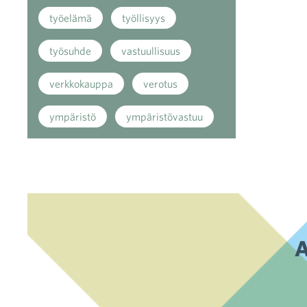
työelämä
työllisyys
työsuhde
vastuullisuus
verkkokauppa
verotus
ympäristö
ympäristövastuu
A