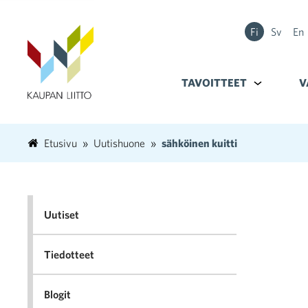
Fi
Sv
En
TAVOITTEET
Alavalikko k
V
Etusivu
Uutishuone
sähköinen kuitti
Uutiset
Tiedotteet
Blogit