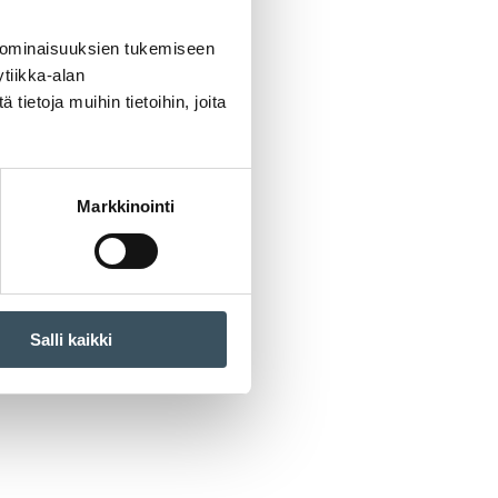
 ominaisuuksien tukemiseen
tiikka-alan
ietoja muihin tietoihin, joita
Markkinointi
Salli kaikki