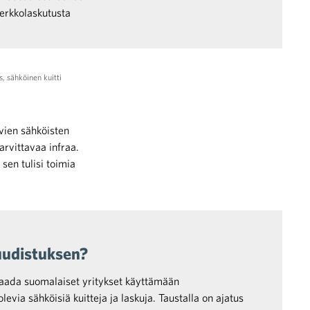
erkkolaskutusta
s
,
sähköinen kuitti
vien sähköisten
arvittavaa infraa.
 sen tulisi toimia
uudistuksen?
saada suomalaiset yritykset käyttämään
evia sähköisiä kuitteja ja laskuja. Taustalla on ajatus