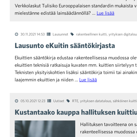
Verkkolaskut Tulisiko Eurooppalaisen standardin mukaista v
mielestänne edistää lainsäädännöllä? …
Lue lisää
raa toimintaamme
30.11.2021 14:53
Lausunnot
rakenteellinen kuitti
,
yrityksen digitalou
Lausunto eKuitin sääntökirjasta
Ekuittien sääntökirja edustaa rakenteellisessa muodossa ole
ekuittien teknisiä ratkaisuja kuvaten mm. kuittien siirtelyyn t
Teknisten yksityiskohtien lisäksi sääntökirja toimii tai ainakin
laajemmin ekuittien ja niiden …
Lue lisää
05.10.2021 12:23
Uutiset
RTE
,
yrityksen datatalous
,
sähköinen kuitti
Kustantaako kauppa hallituksen kuitti
Hallituksen tavoitteena on 
rakenteellisessa muodossa ol