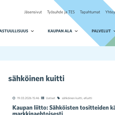
Jäsensivut
Työsuhde ja TES
Tapahtumat
Yhtey
ohteelle Tavoitteet
ASTUULLISUUS
Alavalikko kohteelle Vastuullisuus
KAUPAN ALA
Alavalikko kohteelle K
PALVELUT
A
sähköinen kuitti
19.03.2026 15:46
Uutiset
sähköinen kuitti
,
eKuitti
Kaupan liitto: Sähköisten tositteiden 
markkinaehtoisesti