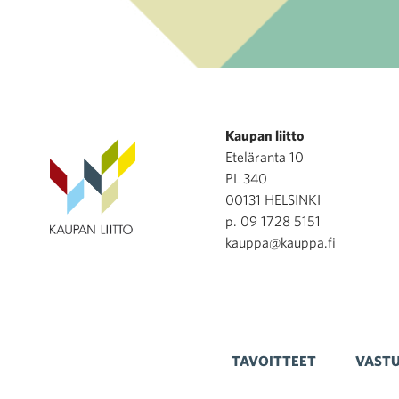
Kaupan liitto
Eteläranta 10
PL 340
00131 HELSINKI
p. 09 1728 5151
kauppa@kauppa.fi
TAVOITTEET
VASTU