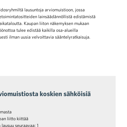
sidosryhmiltä lausuntoja arviomuistioon, jossa
ketoimintatositteiden lainsäädännöllistä edistämistä
iaikataloutta. Kaupan liiton näkemyksen mukaan
önottoa tulee edistää kaikilla osa-alueilla
sesti ilman uusia velvoittavia sääntelyratkaisuja.
viomuistiosta koskien sähköisiä
imasta
n liitto kiittää
a lausuu seuraavaa: 1