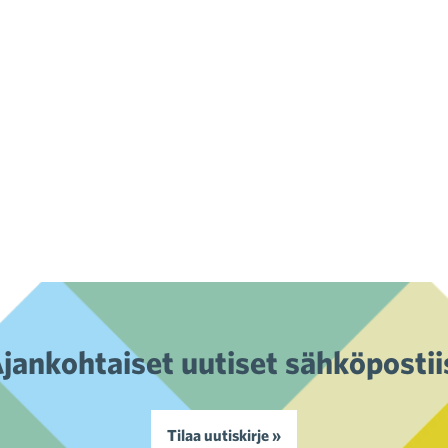
jankohtaiset uutiset sähköpostii
Tilaa uutiskirje »