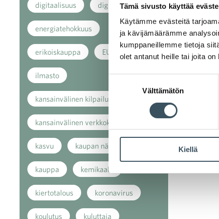
digitaalisuus
digitalisaatio
Tämä sivusto käyttää eväste
Käytämme evästeitä tarjoama
energiatehokkuus
ja kävijämäärämme analysoim
kumppaneillemme tietoja siitä
erikoiskauppa
EU
olet antanut heille tai joita o
ilmasto
Suostumuksen
Välttämätön
valinta
kansainvälinen kilpailu
kansainvälinen verkkokauppa
kasvu
kaupan näkymät
Kiellä
kauppa
kemikaalit
kiertotalous
koronavirus
koulutus
kuluttaja