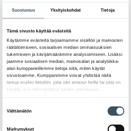
Ava
valik
Suostumus
Yksityiskohdat
Tietoja
2020
Ava
valik
2019
Tämä sivusto käyttää evästeitä
Ava
valik
Käytämme evästeitä tarjoamamme sisällön ja mainosten
2018
räätälöimiseen, sosiaalisen median ominaisuuksien
Ava
valik
tukemiseen ja kävijämäärämme analysoimiseen. Lisäksi
2017
jaamme sosiaalisen median, mainosalan ja analytiikka-
Ava
alan kumppaneillemme tietoja siitä, miten käytät
valik
sivustoamme. Kumppanimme voivat yhdistää näitä
tietoja muihin tietoihin, joita olet antanut heille tai joita on
Avainsanat
kerätty, kun olet käyttänyt heidän palvelujaan.
alv
arvonlisävero
digikauppa
Suostumuksen
Välttämätön
valinta
digiostaminen
digitaalisuus
digitalisaatio
energiatehokkuus
erikoiskauppa
EU
Mieltymykset