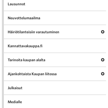
Lausunnot
Neuvottelumaailma
Av
Häiriötilanteisiin varautuminen
Häir
va
Kannattavakauppa.fi
A
Tarinoita kaupan alalta
val
Tari
ka
Ava
Ajankohtaista Kaupan liitossa
al
Ajan
K
l
Julkaisut
Medialle