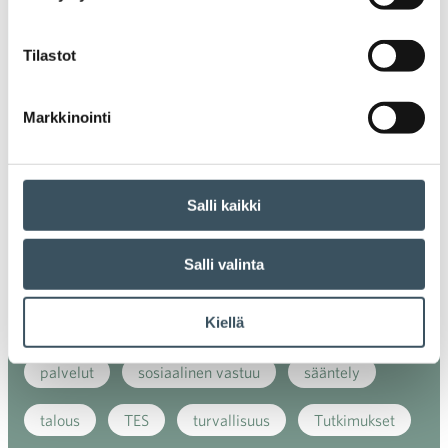
ilmasto
kansainvälinen kilpailu
Tilastot
kansainvälinen verkkokauppa
kasvu
Markkinointi
kaupan näkymät
kauppa
kemikaalit
kiertotalous
koronavirus
koulutus
Salli kaikki
kuluttaja
kuluttajat
kuluttajien luottamus
Salli valinta
luottamusindikaattori
myynti
Kiellä
myyntikoulutus
nuoret
osaaminen
palvelut
sosiaalinen vastuu
sääntely
talous
TES
turvallisuus
Tutkimukset