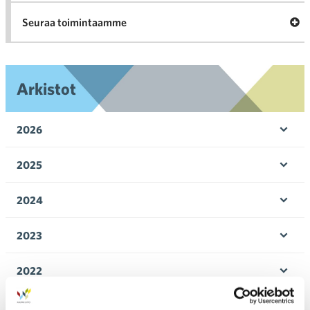
Ava
Seuraa toimintaamme
toi
Arkistot
2026
Ava
valik
2025
Ava
valik
2024
Ava
valik
2023
Ava
valik
2022
Ava
valik
2021