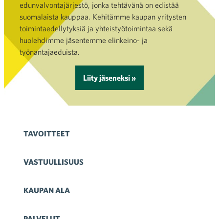
edunvalvontajärjestö, jonka tehtävänä on edistää
suomalaista kauppaa. Kehitämme kaupan yritysten
toimintaedellytyksiä ja yhteistyötoimintaa sekä
huolehdimme jäsentemme elinkeino- ja
työnantajaeduista.
Liity jäseneksi »
TAVOITTEET
VASTUULLISUUS
KAUPAN ALA
PALVELUT