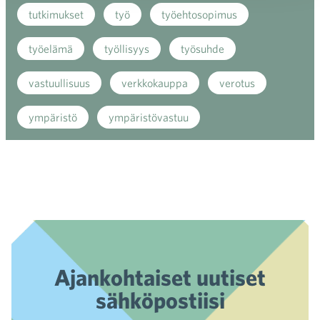
tutkimukset
työ
työehtosopimus
työelämä
työllisyys
työsuhde
vastuullisuus
verkkokauppa
verotus
ympäristö
ympäristövastuu
Ajankohtaiset uutiset
sähköpostiisi