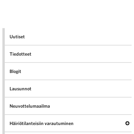
Uutiset
Tiedotteet
Blogit
Lausunnot
Neuvottelumaailma
Av
Häiriötilanteisiin varautuminen
Häir
va