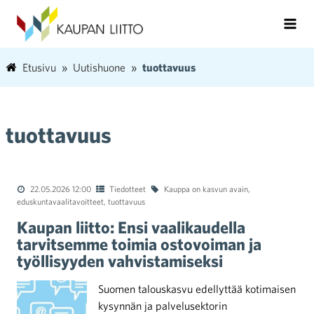
Etusivu
Uutishuone
tuottavuus
tuottavuus
22.05.2026 12:00
Tiedotteet
Kauppa on kasvun avain
,
eduskuntavaalitavoitteet
,
tuottavuus
Kaupan liitto: Ensi vaalikaudella
tarvitsemme toimia ostovoiman ja
työllisyyden vahvistamiseksi
Suomen talouskasvu edellyttää kotimaisen
kysynnän ja palvelusektorin