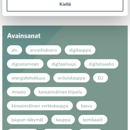
Kiellä
valik
2017
Ava
valik
Avainsanat
alv
arvonlisävero
digikauppa
digiostaminen
digitaalisuus
digitalisaatio
energiatehokkuus
erikoiskauppa
EU
ilmasto
kansainvälinen kilpailu
kansainvälinen verkkokauppa
kasvu
kaupan näkymät
kauppa
kemikaalit