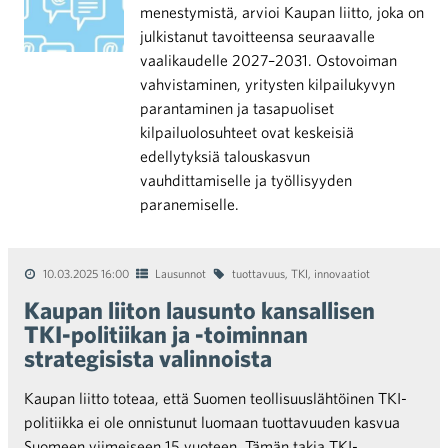
menestymistä, arvioi Kaupan liitto, joka on
julkistanut tavoitteensa seuraavalle
vaalikaudelle 2027–2031. Ostovoiman
vahvistaminen, yritysten kilpailukyvyn
parantaminen ja tasapuoliset
kilpailuolosuhteet ovat keskeisiä
edellytyksiä talouskasvun
vauhdittamiselle ja työllisyyden
paranemiselle.
10.03.2025 16:00
Lausunnot
tuottavuus
,
TKI
,
innovaatiot
Kaupan liiton lausunto kansallisen
TKI-politiikan ja -toiminnan
strategisista valinnoista
Kaupan liitto toteaa, että Suomen teollisuuslähtöinen TKI-
politiikka ei ole onnistunut luomaan tuottavuuden kasvua
Suomeen viimeiseen 15 vuoteen. Tämän takia TKI-