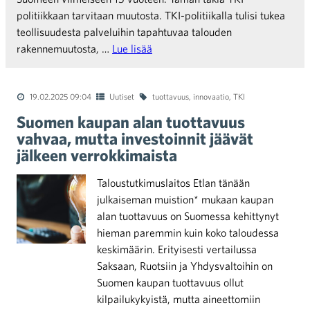
politiikkaan tarvitaan muutosta. TKI-politiikalla tulisi tukea
teollisuudesta palveluihin tapahtuvaa talouden
rakennemuutosta, …
Lue lisää
19.02.2025 09:04
Uutiset
tuottavuus
,
innovaatio
,
TKI
Suomen kaupan alan tuottavuus
vahvaa, mutta investoinnit jäävät
jälkeen verrokkimaista
Taloustutkimuslaitos Etlan tänään
julkaiseman muistion* mukaan kaupan
alan tuottavuus on Suomessa kehittynyt
hieman paremmin kuin koko taloudessa
keskimäärin. Erityisesti vertailussa
Saksaan, Ruotsiin ja Yhdysvaltoihin on
Suomen kaupan tuottavuus ollut
kilpailukykyistä, mutta aineettomiin