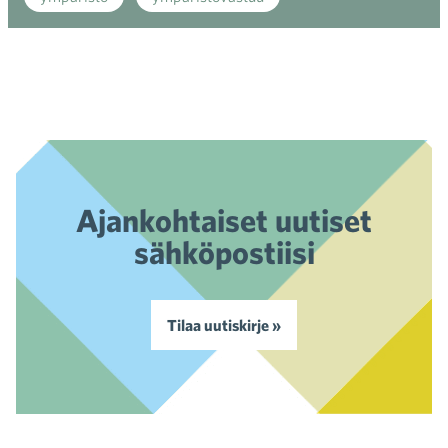
Ajankohtaiset uutiset
sähköpostiisi
Tilaa uutiskirje »