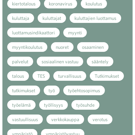
kiertotalous
koronavirus
koulutus
kuluttaja
kuluttajat
kuluttajien luottamus
luottamusindikaattori
myynti
myyntikoulutus
nuoret
osaaminen
palvelut
sosiaalinen vastuu
sääntely
talous
TES
turvallisuus
Tutkimukset
tutkimukset
työ
työehtosopimus
työelämä
työllisyys
työsuhde
vastuullisuus
verkkokauppa
verotus
ympäristö
ympäristövastuu