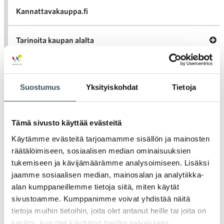
Kannattavakauppa.fi
A
Tarinoita kaupan alalta
val
Tari
ka
Ava
Ajankohtaista Kaupan liitossa
al
Ajan
K
Suostumus
Yksityiskohdat
Tietoja
l
Julkaisut
Tämä sivusto käyttää evästeitä
Medialle
Käytämme evästeitä tarjoamamme sisällön ja mainosten
räätälöimiseen, sosiaalisen median ominaisuuksien
Ava
Seuraa toimintaamme
tukemiseen ja kävijämäärämme analysoimiseen. Lisäksi
toi
jaamme sosiaalisen median, mainosalan ja analytiikka-
alan kumppaneillemme tietoja siitä, miten käytät
sivustoamme. Kumppanimme voivat yhdistää näitä
Arkistot
tietoja muihin tietoihin, joita olet antanut heille tai joita on
kerätty, kun olet käyttänyt heidän palvelujaan.