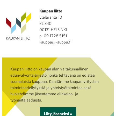
Kaupan liitto
Eteläranta 10
PL 340
00131 HELSINKI
p. 09 1728 5151
kauppa@kauppa.fi
Kaupan liitto on kaupan alan valtakunnallinen
edunvalvontajärjestö, jonka tehtävänä on edistää
suomalaista kauppaa. Kehitämme kaupan yritysten
toimintaedellytyksiä ja yhteistyötoimintaa sekä
huolehdimme jäsentemme elinkeino- ja
työnantajaeduista.
Liity jäseneksi »