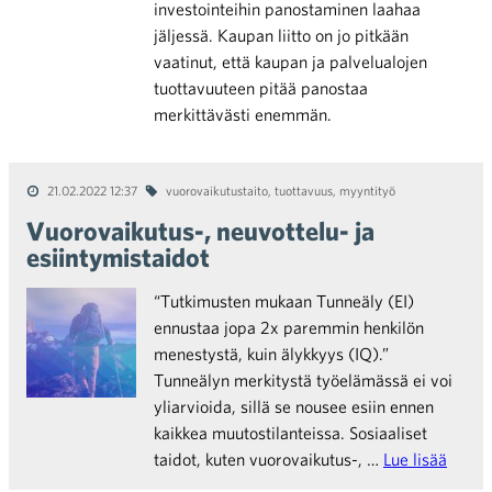
investointeihin panostaminen laahaa
jäljessä. Kaupan liitto on jo pitkään
vaatinut, että kaupan ja palvelualojen
tuottavuuteen pitää panostaa
merkittävästi enemmän.
21.02.2022 12:37
vuorovaikutustaito
,
tuottavuus
,
myyntityö
Vuorovaikutus-, neuvottelu- ja
esiintymistaidot
“Tutkimusten mukaan Tunneäly (EI)
ennustaa jopa 2x paremmin henkilön
menestystä, kuin älykkyys (IQ).”
Tunneälyn merkitystä työelämässä ei voi
yliarvioida, sillä se nousee esiin ennen
kaikkea muutostilanteissa. Sosiaaliset
taidot, kuten vuorovaikutus-, …
Lue lisää