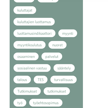
kuluttajat
kuluttajien luottamus
luottamusindikaattori
myynti
myyntikoulutus
nuoret
osaaminen
palvelut
sosiaalinen vastuu
sääntely
talous
TES
turvallisuus
Tutkimukset
tutkimukset
työ
työehtosopimus