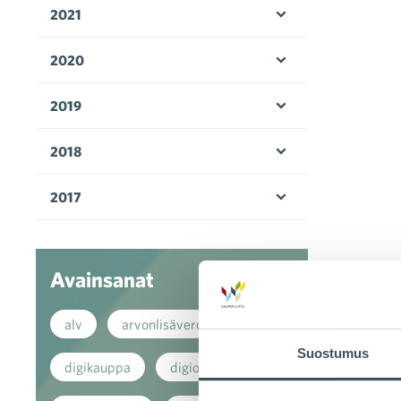
2021
Avaa valikko
2020
Avaa valikko
2019
Avaa valikko
2018
Avaa valikko
2017
Avaa valikko
Avainsanat
alv
arvonlisävero
Suostumus
digikauppa
digiostaminen