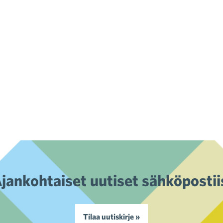
jankohtaiset uutiset sähköpostii
Tilaa uutiskirje »