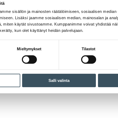
itä
mme sisällön ja mainosten räätälöimiseen, sosiaalisen median
iseen. Lisäksi jaamme sosiaalisen median, mainosalan ja analy
, miten käytät sivustoamme. Kumppanimme voivat yhdistää näitä t
n kerätty, kun olet käyttänyt heidän palvelujaan.
Mieltymykset
Tilastot
Salli valinta