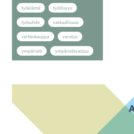
työelämä
työllisyys
työsuhde
vastuullisuus
verkkokauppa
verotus
ympäristö
ympäristövastuu
A