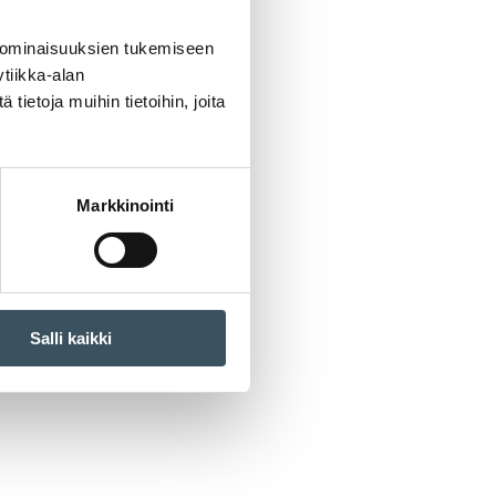
 ominaisuuksien tukemiseen
tiikka-alan
ietoja muihin tietoihin, joita
Markkinointi
Salli kaikki