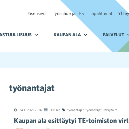
Jäsensivut
Työsuhde ja TES
Tapahtumat
Yhtey
ohteelle Tavoitteet
ASTUULLISUUS
Alavalikko kohteelle Vastuullisuus
KAUPAN ALA
Alavalikko kohteelle K
PALVELUT
A
työnantajat
24.11.2021 21:26
Uutiset
työnantajat
,
työnhakijat
,
rekrytointi
Kaupan ala esittäytyi TE-toimiston virt