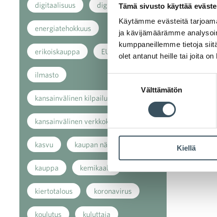
digitaalisuus
digitalisaatio
Tämä sivusto käyttää eväste
Käytämme evästeitä tarjoama
energiatehokkuus
ja kävijämäärämme analysoim
kumppaneillemme tietoja siitä
erikoiskauppa
EU
olet antanut heille tai joita o
ilmasto
Suostumuksen
Välttämätön
valinta
kansainvälinen kilpailu
kansainvälinen verkkokauppa
kasvu
kaupan näkymät
Kiellä
kauppa
kemikaalit
kiertotalous
koronavirus
koulutus
kuluttaja