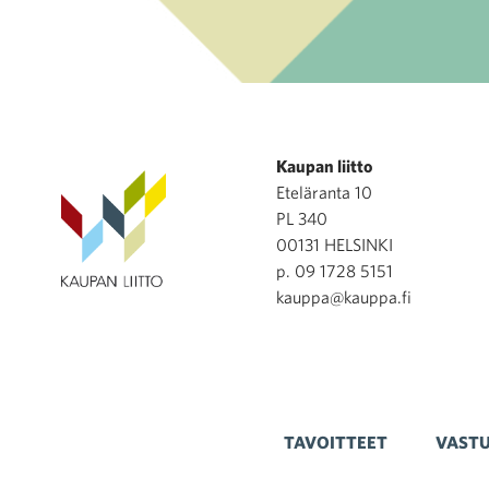
Kaupan liitto
Eteläranta 10
PL 340
00131 HELSINKI
p. 09 1728 5151
kauppa@kauppa.fi
TAVOITTEET
VASTU