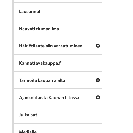
Lausunnot
Neuvottelumaailma
Avaa valikko Häir
Häiriötilanteisiin varautuminen
Kannattavakauppa.fi
Avaa valikko Tari
Tarinoita kaupan alalta
Avaa valikko Ajan
Ajankohtaista Kaupan liitossa
Julkaisut
Medialle