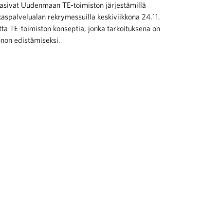
htasivat Uudenmaan TE-toimiston järjestämillä
akaspalvelualan rekrymessuilla keskiviikkona 24.11.
a TE-toimiston konseptia, jonka tarkoituksena on
nnon edistämiseksi.