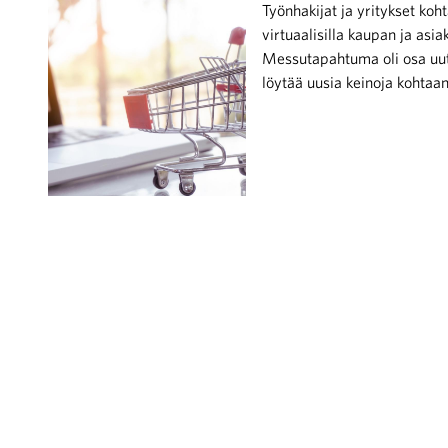
Työnhakijat ja yritykset ko
virtuaalisilla kaupan ja asi
Messutapahtuma oli osa uutt
löytää uusia keinoja kohtaa
iötilanteisiin varautuminen
noita kaupan alalta
kohtaista Kaupan liitossa