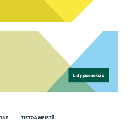
Liity jäseneksi »
ONE
TIETOA MEISTÄ