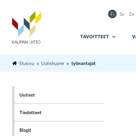
Fi
Sv
En
TAVOITTEET
Alavalikko k
V
Etusivu
Uutishuone
työnantajat
Uutiset
Tiedotteet
Blogit