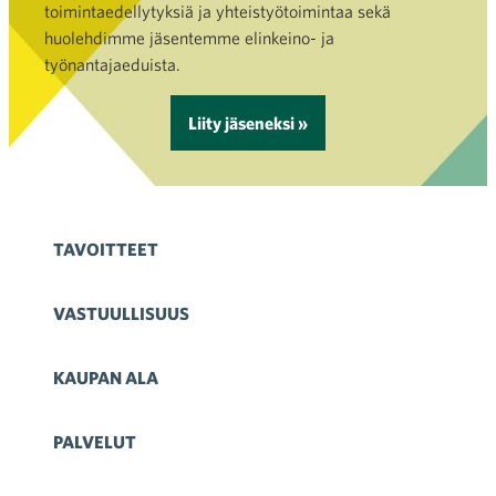
toimintaedellytyksiä ja yhteistyötoimintaa sekä
huolehdimme jäsentemme elinkeino- ja
työnantajaeduista.
Liity jäseneksi »
TAVOITTEET
VASTUULLISUUS
KAUPAN ALA
PALVELUT