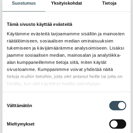
Suostumus
Yksityiskohdat
Tietoja
Ava
valik
2019
Ava
Tämä sivusto käyttää evästeitä
valik
2018
Käytämme evästeitä tarjoamamme sisällön ja mainosten
Ava
valik
räätälöimiseen, sosiaalisen median ominaisuuksien
2017
tukemiseen ja kävijämäärämme analysoimiseen. Lisäksi
Ava
jaamme sosiaalisen median, mainosalan ja analytiikka-
valik
alan kumppaneillemme tietoja siitä, miten käytät
sivustoamme. Kumppanimme voivat yhdistää näitä
Avainsanat
tietoja muihin tietoihin, joita olet antanut heille tai joita on
kerätty, kun olet käyttänyt heidän palvelujaan.
alv
arvonlisävero
digikauppa
Suostumuksen
digiostaminen
digitaalisuus
digitalisaatio
Välttämätön
valinta
energiatehokkuus
erikoiskauppa
EU
Mieltymykset
ilmasto
kansainvälinen kilpailu