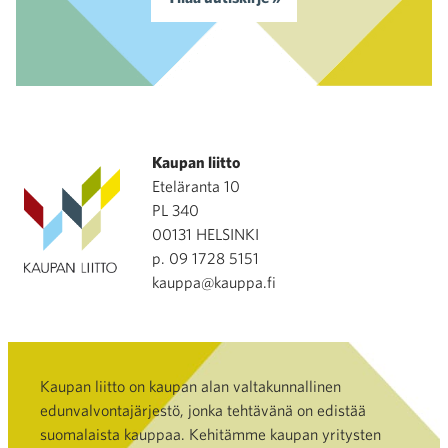
Kaupan liitto
Eteläranta 10
PL 340
00131 HELSINKI
p. 09 1728 5151
kauppa@kauppa.fi
Kaupan liitto on kaupan alan valtakunnallinen
edunvalvontajärjestö, jonka tehtävänä on edistää
suomalaista kauppaa. Kehitämme kaupan yritysten