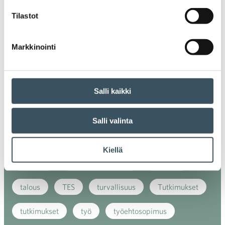
Tilastot
kansainvälinen verkkokauppa
kasvu
kaupan näkymät
kauppa
kemikaalit
Markkinointi
kiertotalous
koronavirus
koulutus
kuluttaja
kuluttajat
kuluttajien luottamus
Salli kaikki
luottamusindikaattori
myynti
Salli valinta
myyntikoulutus
nuoret
osaaminen
Kiellä
palvelut
sosiaalinen vastuu
sääntely
talous
TES
turvallisuus
Tutkimukset
tutkimukset
työ
työehtosopimus