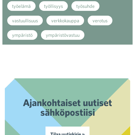
työelämä
työllisyys
työsuhde
vastuullisuus
verkkokauppa
verotus
ympäristö
ympäristövastuu
Ajankohtaiset uutiset
sähköpostiisi
Tilaa uutiskirje »