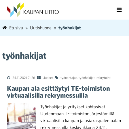
Etusivu
Uutishuone
työnhakijat
työnhakijat
24.11.2021 21:26
Uutiset
työnantajat
,
työnhakijat
,
rekrytointi
Kaupan ala esittäytyi TE-toimiston
virtuaalisilla rekrymessuilla
Työnhakijat ja yritykset kohtasivat
Uudenmaan TE-toimiston järjestämillä
virtuaalisilla kaupan ja asiakaspalvelualan
rekrymessuilla keskiviikkona 24.11.