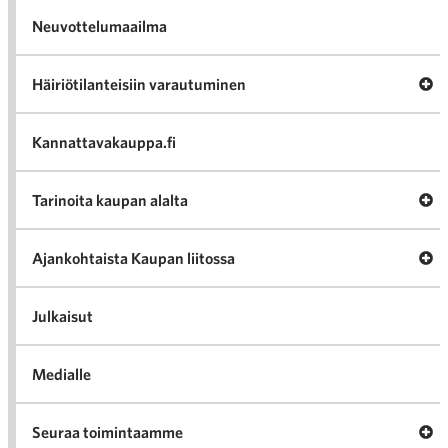
Neuvottelumaailma
Av
Häiriötilanteisiin varautuminen
Häir
va
Kannattavakauppa.fi
A
Tarinoita kaupan alalta
val
Tari
ka
Ava
Ajankohtaista Kaupan liitossa
al
Ajan
K
l
Julkaisut
Medialle
Ava
Seuraa toimintaamme