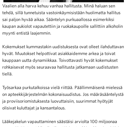
Vaalien alla harva kehuu vanhaa hallitusta. Minä haluan sen
tehdä, sillä tunnetuista vastoinkäymisistään huolimatta hallitus
sai paljon hyvää aikaa. Sääntelyn purkuaallossa esimerkiksi
kaupan aukiolot vapautettiin ja ruokakaupoille sallittiin alkoholin
myynti entistä laajemmin.
Kokemukset kummastakin uudistuksesta ovat olleet ilahduttavan
hyvät. Muutokset helpottivat asiakkaidemme arkea ja toivat
kauppaan uutta dynamiikkaa. Toivottavasti hyvät kokemukset
rohkaisevat myös seuraavaa hallitusta jatkamaan uudistusten
tiellä.
Työsarkaa purkutalkoissa vielä riittää. Päällimmäisenä mielessä
on apteekkijärjestelmän kokonaisuudistus. Jos määräsääntelystä
ja proviisoriomistuksesta luovuttaisiin, suurimmat hyötyjät
olisivat kuluttajat ja kansantalous.
Lääkejakelun vapauttaminen säästäisi arviolta 100 miljoonaa