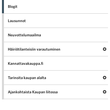
Blogit
Lausunnot
Neuvottelumaailma
Av
Häiriötilanteisiin varautuminen
Häir
va
Kannattavakauppa.fi
A
Tarinoita kaupan alalta
val
Tari
ka
Ava
Ajankohtaista Kaupan liitossa
al
Ajan
K
l
Julkaisut