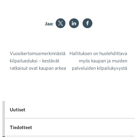
Jaa:
Vuosikertomusmerkinnästä
Hallituksen on huolehdittava
Artikkelien selaus
kilpailueduksi – kestävät
myös kaupan ja muiden
ratkaisut ovat kaupan arkea
palveluiden kilpailukyvystä
Uutiset
Tiedotteet