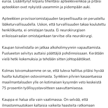
euroa. Lisääntynyt kilpailu tihentäisi apteekkiverkkoa ja pitäisi
apteekkien ovet nykyistä useammin ja pidempään auki.
Apteekkien proviisoriomistajuuden tarpeellisuutta on perusteltu
lääketurvallisuudella. Uskon, että turvallisuuden takaa koulutettu
henkilökunta, ei omistajan tausta. Ei neurokirurgisen
erikoissairaalan omistajankaan tarvitse olla neurokirurgi.
Kaupan toivelistalla on jatkaa alkoholimyynnin vapauttamista.
Puolueeton selvitys auttaisi päättäjiä pohdinnoissaan. Kerätään
vielä hetki kokemuksia ja tehdään sitten johtopäätökset.
Kolmas toivomuksemme on se, että tuleva hallitus pitäisi hyvää
huolta kuluttajien ostovoimasta. Synkkien pilvien kasaantuessa
maailmantalouden ylle on kotimaisen kysynnän veto keskeistä
75 prosentin työllisyystavoitteen saavuttamisessa.
Kauppa ei halua olla vain vaatimassa. On selvää, että
ilmastonmuutoksen kaltaisia vaikeita haasteita ratkomaan