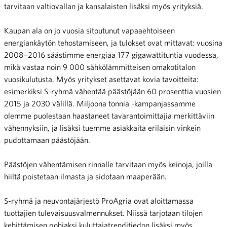
tarvitaan valtiovallan ja kansalaisten lisäksi myös yrityksiä.
Kaupan ala on jo vuosia sitoutunut vapaaehtoiseen
energiankäytön tehostamiseen, ja tulokset ovat mittavat: vuosina
2008−2016 säästimme energiaa 177 gigawattituntia vuodessa,
mikä vastaa noin 9 000 sähkölämmitteisen omakotitalon
vuosikulutusta. Myös yritykset asettavat kovia tavoitteita:
esimerkiksi S-ryhmä vähentää päästöjään 60 prosenttia vuosien
2015 ja 2030 välillä. Miljoona tonnia -kampanjassamme
olemme puolestaan haastaneet tavarantoimittajia merkittäviin
vähennyksiin, ja lisäksi tuemme asiakkaita erilaisin vinkein
pudottamaan päästöjään.
Päästöjen vähentämisen rinnalle tarvitaan myös keinoja, joilla
hiiltä poistetaan ilmasta ja sidotaan maaperään.
S-ryhmä ja neuvontajärjestö ProAgria ovat aloittamassa
tuottajien tulevaisuusvalmennukset. Niissä tarjotaan tilojen
kehittämisen pohjaksi kuluttajatrenditiedon lisäksi myös