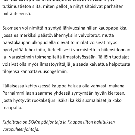
tutkimustietoa siitä, miten pellot ja niityt sitoisivat parhaiten
hiiltä itseensä.
Suomeen voi nimittäin syntyä lähivuosina hiilen kauppapaikka,
jossa esimerkiksi päästövähennyksiin velvoitetut, mutta
päästökaupan ulkopuolella olevat toimialat voisivat myös
hyödyntää tehokkaita, tieteellisesti varmistettuja hiilensidonnan
ja -varastoinnin toimenpiteitä ilmastotyössään. Tällöin tuottajat
voisivat olla myös ilmastoyrittäjiä ja saada kaivattua helpotusta
tilojensa kannattavuusongelmiin.
Tällaisessa kehityksessä kauppa haluaa olla vahvasti mukana.
Parhaimmillaan saamme yhdessä syntymään hyvän kierteen,
josta hyötyvät ruokaketjun lisäksi kaikki suomalaiset ja koko
maapallo.
Kirjoittaja on SOK:n pääjohtaja ja Kaupan liiton hallituksen
varapuheenjohtaja.