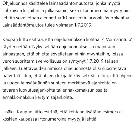
Ohjeluonnos käsittelee lainsäädäntömuutosta, jonka myötä
sähköisiin kirjoihin ja julkaisuihin, sekä irtonumeroina myytyihin
lehtiin sovelletaan alennettua 10 prosentin arvonlisäverokantaa.
Lainsäädäntömuutos tulee voimaan 1.7.2019.
Kaupan liitto esittää, että ohjeluonnoksen kohtaa ’4 Voimaantulo’
täydennetään. Nykyisellään ohjeluonnoksessa mainitaan
ainoastaan, että ohjetta sovelletaan niihin myynteihin, joissa
veron suorittamisvelvollisuus on syntynyt 1.7.2019 tai sen
jälkeen. Luettavuuden nimissä ohjeluonnosta olisi suositeltava
päivittää siten, että ohjeen lukijalle käy selkeästi ilmi, että ohjeen
ja uuden lainsäädännön suhteen merkitsevä ajankohta on
tavaran luovutusajankohta tai ennakkomaksun osalta
ennakkomaksun kertymisajankohta.
Lisäksi Kaupan liitto esittää, että kohtaan lisätään esimerkki
koskien kaupassa irtonumeroina myytyjä lehtiä.