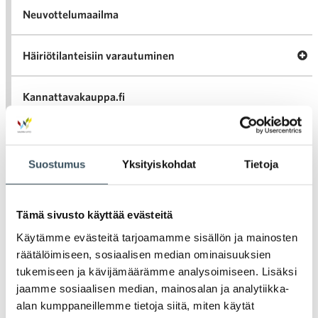
Neuvottelumaailma
Av
Häiriötilanteisiin varautuminen
Häir
va
Kannattavakauppa.fi
A
Tarinoita kaupan alalta
val
Tari
Suostumus
Yksityiskohdat
Tietoja
ka
Ava
Ajankohtaista Kaupan liitossa
al
Ajan
K
Tämä sivusto käyttää evästeitä
l
Julkaisut
Käytämme evästeitä tarjoamamme sisällön ja mainosten
räätälöimiseen, sosiaalisen median ominaisuuksien
Medialle
tukemiseen ja kävijämäärämme analysoimiseen. Lisäksi
jaamme sosiaalisen median, mainosalan ja analytiikka-
Ava
Seuraa toimintaamme
alan kumppaneillemme tietoja siitä, miten käytät