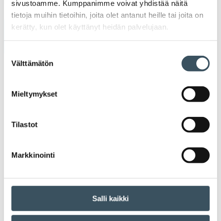
sivustoamme. Kumppanimme voivat yhdistää näitä
toi
tietoja muihin tietoihin, joita olet antanut heille tai joita on
kerätty, kun olet käyttänyt heidän palvelujaan.
Arkistot
Suostumuksen
Välttämätön
valinta
2026
Ava
valik
2025
Mieltymykset
Ava
valik
2024
Tilastot
Ava
valik
2023
Ava
Markkinointi
valik
2022
Ava
valik
2021
Salli kaikki
Ava
valik
2020