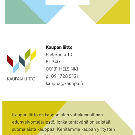
Kaupan liitto
Eteläranta 10
PL 340
00131 HELSINKI
p. 09 1728 5151
kauppa@kauppa.fi
Kaupan liitto on kaupan alan valtakunnallinen
edunvalvontajärjestö, jonka tehtävänä on edistää
suomalaista kauppaa. Kehitämme kaupan yritysten