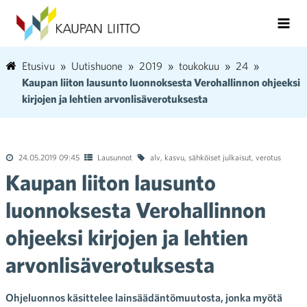
Etusivu
Uutishuone
2019
toukokuu
24
Kaupan liiton lausunto luonnoksesta Verohallinnon ohjeeksi
kirjojen ja lehtien arvonlisäverotuksesta
24.05.2019 09:45
Lausunnot
alv
,
kasvu
,
sähköiset julkaisut
,
verotus
Kaupan liiton lausunto
luonnoksesta Verohallinnon
ohjeeksi kirjojen ja lehtien
arvonlisäverotuksesta
Ohjeluonnos käsittelee lainsäädäntömuutosta, jonka myötä