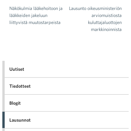
Näkökulmia lääkehoitoon ja
Lausunto oikeusministeriön
Artikkelien selaus
lääkkeiden jakeluun
arviomuistiosta
liittyvistä muutostarpeista
kuluttajaluottojen
markkinoinnista
Uutiset
Tiedotteet
Blogit
Lausunnot