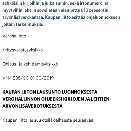
sähköisiin kirjoihin ja julkaisuihin, sekä irtonumeroina
myytyihin lehtiin sovelletaan alennettua 10 prosentin
arvonlisäverokantaa. Kaupan liitto esittää ohjeluonnokseen
joitain tarkennuksia.
Verohallinto
Yritysverotusyksikkö
Ohjaus- ja kehittämisyksikkö
VH/1538/00.01.00/2019
KAUPAN LIITON LAUSUNTO LUONNOKSESTA
VEROHALLINNON OHJEEKSI KIRJOJEN JA LEHTIEN
ARVONLISÄVEROTUKSESTA
Kaupan liitto lausuu otsikkoaiheesta seuraavaa: