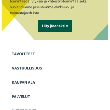
toimintaedellytyksiä ja yhteistyötoimintaa sekä
huolehdimme jäsentemme elinkeino- ja
työnantajaeduista.
Liity jäseneksi »
TAVOITTEET
VASTUULLISUUS
KAUPAN ALA
PALVELUT