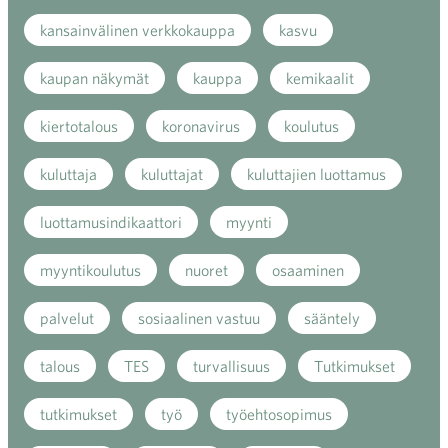
kansainvälinen verkkokauppa
kasvu
kaupan näkymät
kauppa
kemikaalit
kiertotalous
koronavirus
koulutus
kuluttaja
kuluttajat
kuluttajien luottamus
luottamusindikaattori
myynti
myyntikoulutus
nuoret
osaaminen
palvelut
sosiaalinen vastuu
sääntely
talous
TES
turvallisuus
Tutkimukset
tutkimukset
työ
työehtosopimus