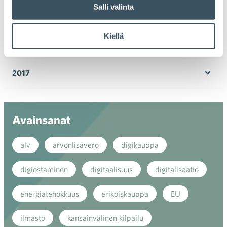
Ava
Salli valinta
valik
2019
Ava
Kiellä
valik
2018
Ava
valik
2017
Ava
valik
Avainsanat
alv
arvonlisävero
digikauppa
digiostaminen
digitaalisuus
digitalisaatio
energiatehokkuus
erikoiskauppa
EU
ilmasto
kansainvälinen kilpailu