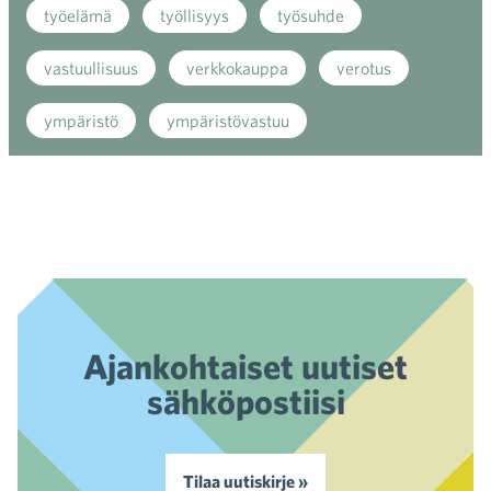
työelämä
työllisyys
työsuhde
vastuullisuus
verkkokauppa
verotus
ympäristö
ympäristövastuu
Ajankohtaiset uutiset
sähköpostiisi
Tilaa uutiskirje »