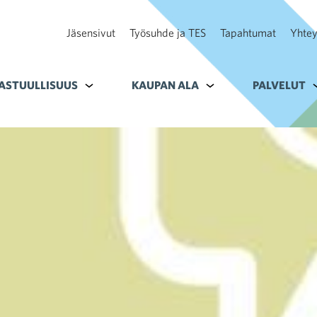
Jäsensivut
Työsuhde ja TES
Tapahtumat
Yhtey
ohteelle Tavoitteet
ASTUULLISUUS
Alavalikko kohteelle Vastuullisuus
KAUPAN ALA
Alavalikko kohteelle K
PALVELUT
A