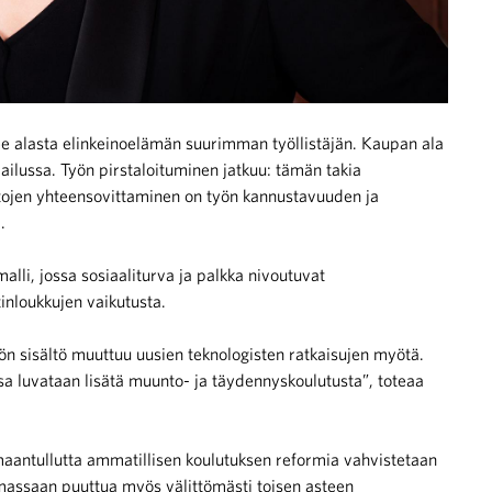
e alasta elinkeinoelämän suurimman työllistäjän. Kaupan ala
ilussa. Työn pirstaloituminen jatkuu: tämän takia
tojen yhteensovittaminen on työn kannustavuuden ja
.
alli, jossa sosiaaliturva ja palkka nivoutuvat
inloukkujen vaikutusta.
yön sisältö muuttuu uusien teknologisten ratkaisujen myötä.
sa luvataan lisätä muunto- ja täydennyskoulutusta”, toteaa
aantullutta ammatillisen koulutuksen reformia vahvistetaan
lmassaan puuttua myös välittömästi toisen asteen