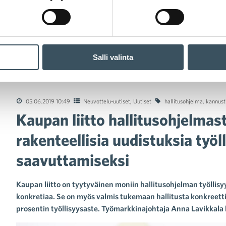
Salli valinta
 liitto hallitusohjelmasta: Työmarkkinoilla tarvitaan rakenteellis
05.06.2019 10:49
Neuvottelu-uutiset
,
Uutiset
hallitusohjelma
,
kannust
Kaupan liitto hallitusohjelmas
rakenteellisia uudistuksia työ
saavuttamiseksi
Kaupan liitto on tyytyväinen moniin hallitusohjelman työllisy
konkretiaa. Se on myös valmis tukemaan hallitusta konkreetti
prosentin työllisyysaste. Työmarkkinajohtaja Anna Lavikkala