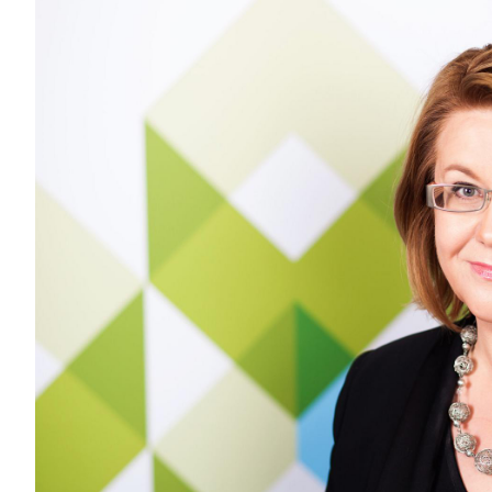
iötilanteisiin varautuminen
noita kaupan alalta
kohtaista Kaupan liitossa
raa toimintaamme