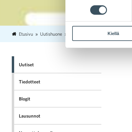
Kiellä
Etusivu
Uutishuone
2019
kesäkuu
5
Kaupan
Uutiset
Tiedotteet
Blogit
Lausunnot