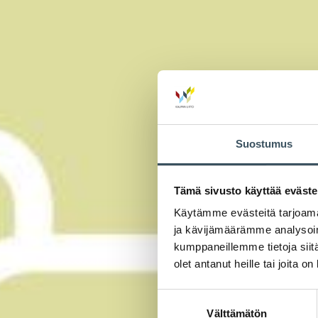
Suostumus
Tämä sivusto käyttää eväste
Käytämme evästeitä tarjoama
ja kävijämäärämme analysoim
kumppaneillemme tietoja siitä
olet antanut heille tai joita o
Suostumuksen
Välttämätön
valinta