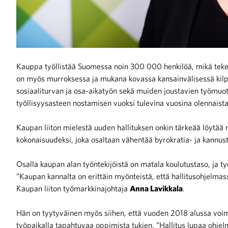
Kauppa työllistää Suomessa noin 300 000 henkilöä, mikä teke
on myös murroksessa ja mukana kovassa kansainvälisessä kilpa
sosiaaliturvan ja osa-aikatyön sekä muiden joustavien työmuo
työllisyysasteen nostamisen vuoksi tulevina vuosina olennaista
Kaupan liiton mielestä uuden hallituksen onkin tärkeää löytää m
kokonaisuudeksi, joka osaltaan vähentää byrokratia- ja kannust
Osalla kaupan alan työntekijöistä on matala koulutustaso, ja t
”Kaupan kannalta on erittäin myönteistä, että hallitusohjelmas
Kaupan liiton työmarkkinajohtaja
Anna Lavikkala
.
Hän on tyytyväinen myös siihen, että vuoden 2018 alussa voim
työpaikalla tapahtuvaa oppimista tukien. ”Hallitus lupaa ohje