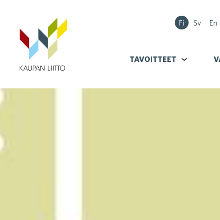
Fi
Sv
En
TAVOITTEET
Alavalikko k
V