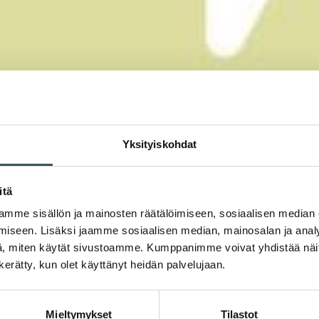
Yksityiskohdat
itä
mme sisällön ja mainosten räätälöimiseen, sosiaalisen median
iseen. Lisäksi jaamme sosiaalisen median, mainosalan ja analy
, miten käytät sivustoamme. Kumppanimme voivat yhdistää näitä t
n kerätty, kun olet käyttänyt heidän palvelujaan.
Mieltymykset
Tilastot