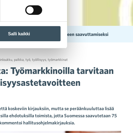
Salli kaikki
ia uudistuksia työllisyysastetavoitteen saavuttamiseksi
inloukku
,
palkka
,
työ
,
työllisyys
,
työmarkkinat
ta: Työmarkkinoilla tarvitaan
llisyysastetavoitteen
yttä koskeviin kirjauksiin, mutta se peräänkuuluttaa lisää
silla ehdotuksilla toimista, jotta Suomessa saavutetaan 75
 kommentoi hallitusohjelmakirjauksia.