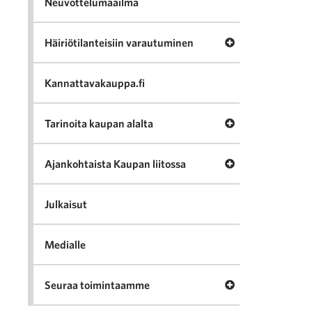
Neuvottelumaailma
Avaa valikko Häir
Häiriötilanteisiin varautuminen
Kannattavakauppa.fi
Avaa valikko Tari
Tarinoita kaupan alalta
Avaa valikko Ajan
Ajankohtaista Kaupan liitossa
Julkaisut
Medialle
Avaa valikko Seu
Seuraa toimintaamme