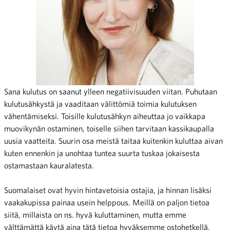
Sana kulutus on saanut ylleen negatiivisuuden viitan. Puhutaan
kulutusähkystä ja vaaditaan välittömiä toimia kulutuksen
vähentämiseksi. Toisille kulutusähkyn aiheuttaa jo vaikkapa
muovikynän ostaminen, toiselle siihen tarvitaan kassikaupalla
uusia vaatteita. Suurin osa meistä taitaa kuitenkin kuluttaa aivan
kuten ennenkin ja unohtaa tuntea suurta tuskaa jokaisesta
ostamastaan kauralatesta.
Suomalaiset ovat hyvin hintavetoisia ostajia, ja hinnan lisäksi
vaakakupissa painaa usein helppous. Meillä on paljon tietoa
siitä, millaista on ns. hyvä kuluttaminen, mutta emme
välttämättä käytä aina tätä tietoa hyväksemme ostohetkellä.