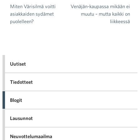
Miten Värisilmä voitti
Venäjän-kaupassa mikään ei
Artikkelien selaus
asiakkaiden sydämet
muutu – mutta kaikki on
puolelleen?
liikkeessä
Uutiset
Tiedotteet
Blogit
Lausunnot
Neuvottelumaailma