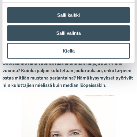
Kummallisen kunnollinen
kuluttaja
Salli kaikki
Tuula Loikkanen
Salli valinta
Loppuvuoden kansainväliset myyntikampanjat – Singles’ Day,
Black Friday, Cyber Monday – ja joulun lähestyminen ovat
Kiellä
tänäkin vuonna nostaneet kuluttamisen puheenaiheeksi.
Ostetaanko tänä vuonna taas enemmän lahjoja kuin viime
vuonna? Kuinka paljon kulutetaan jouluruokaan, onko tarpeen
ostaa mitään mustana perjantaina? Nämä kysymykset pyörivät
niin kuluttajien mielissä kuin median lööpeissäkin.