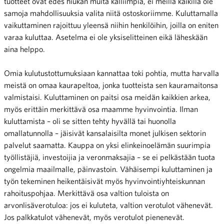
tuotteet ovat edes hiukan muita kalliimpia, ei meillä kaikilla ole
samoja mahdollisuuksia valita niitä ostoskoriimme. Kuluttamalla
vaikuttaminen rajoittuu yleensä niihin henkilöihin, joilla on eniten
varaa kuluttaa. Asetelma ei ole yksiselitteinen eikä läheskään
aina helppo.
Omia kulutustottumuksiaan kannattaa toki pohtia, mutta harvalla
meistä on omaa kaurapeltoa, jonka tuotteista sen kauramaitonsa
valmistaisi. Kuluttaminen on paitsi osa meidän kaikkien arkea,
myös erittäin merkittävä osa maamme hyvinvointia. Ilman
kuluttamista – oli se sitten tehty hyvällä tai huonolla
omallatunnolla – jäisivät kansalaisilta monet julkisen sektorin
palvelut saamatta. Kauppa on yksi elinkeinoelämän suurimpia
työllistäjiä, investoijia ja veronmaksajia – se ei pelkästään tuota
ongelmia maailmalle, päinvastoin. Vähäisempi kuluttaminen ja
työn tekeminen heikentäisivät myös hyvinvointiyhteiskunnan
rahoituspohjaa. Merkittävä osa valtion tuloista on
arvonlisäverotuloa: jos ei kuluteta, valtion verotulot vähenevät.
Jos palkkatulot vähenevät, myös verotulot pienenevät.