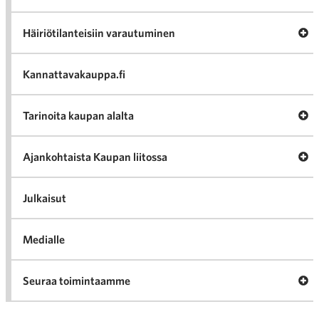
Av
Häiriötilanteisiin varautuminen
Häir
va
Kannattavakauppa.fi
A
Tarinoita kaupan alalta
val
Tari
ka
Ava
Ajankohtaista Kaupan liitossa
al
Ajan
K
l
Julkaisut
Medialle
Ava
Seuraa toimintaamme
toi