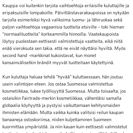
Kauppa voi kuitenkin tarjota vaihtoehtoja erilaisille kuluttajille ja
eripaksuisille lompakoille. Päivittäistavarakaupoissa on nykyään
tarjolla esimerkiksi hyvä valikoima luomu- ja lähiruokaa sekä
paljon vaihtoehtoja vegaanisia tuotteita etsiville – toki hieman
”normaalituotteita” korkeammilla hinnoilla. Vaatekaupoista
löytyy puolestaan eettisesti valmistettuja vaatteita, eikä niitä
enää vieroksuta sen takia, että ne eivät näyttäisi hyviltä. Myös
second hand -markkinat kukoistavat, kun monet
kansainvälisetkin brändit myyvät tuotteitaan käytettyinä.
Kun kuluttaja haluaa tehdä ”hyvää” kuluttaessaan, hän joutuu
usein valintojen eteen. Jos ostaa Suomessa valmistettua
kosmetiikkaa, tukee työllisyyttä Suomessa. Mutta toisaalta; jos
ostaisikin Fairtrade-merkin kosmetiikkaa, vähentäisi samalla
globaalia köyhyyttä ja pystyisi vaikuttamaan kehitysmaiden
ihmisten elämään. Mutta vaikka kuinka valitsisi reilun kaupan
banaaneja ostoskoriinsa, niiden kuljettaminen Suomeen
kuormittaa ympäristöä. Ja niin kauan kuin eettisesti valmistetut