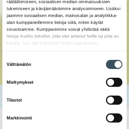
räätälöimiseen, sosiaalisen median ominaisuuksien
tukemiseen ja kävijämäärämme analysoimiseen. Lisäksi
jaamme sosiaalisen median, mainosalan ja analytiikka-
alan kumppaneillemme tietoja siitä, miten käytät
sivustoamme. Kumppanimme voivat yhdistää näitä
tietoja muihin tietoihin, joita olet antanut heille tai joita on
kerätty, kun olet käyttänyt heidän palvelujaan.
Suostumuksen
Välttämätön
valinta
Mieltymykset
Etusivu
Uutishuone
2019
joulukuu
4
Kummallisen kunnollinen kuluttaja
Tilastot
Markkinointi
04.12.2019 13:00
Blogit
joulu
,
joulukauppa
,
kuluttajat