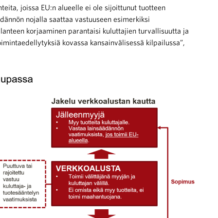
eita, joissa EU:n alueelle ei ole sijoittunut tuotteen
äädännön nojalla saattaa vastuuseen esimerkiksi
lanteen korjaaminen parantaisi kuluttajien turvallisuutta ja
oimintaedellytyksiä kovassa kansainvälisessä kilpailussa”,