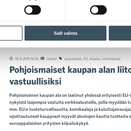
Salli valinta
ismaiset kaupan alan liitot: verkkoalustat on saatava vastuullisiksi
18.12.2019 16:05
Uutiset
alustatalous
,
EU
,
kilpailu
,
verkkoalusta
Pohjoismaiset kaupan alan liit
vastuullisiksi
Pohjoismainen kaupan ala on laatinut yhdessä erityisesti EU-
nykyistä laajempia vastuita verkkoalustoille, joilla myydään tu
mm. EU:n tuoteturvallisuutta, kemikaaleja ja kuluttajansuojaa
sijoittautuneet kauppiaat myyvät alustojen kautta tuotteita e
eurooppalaisten yritysten kilpailukykyä.