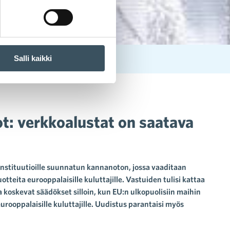
Salli kaikki
ot: verkkoalustat on saatava
instituutioille suunnatun kannanoton, jossa vaaditaan
otteita eurooppalaisille kuluttajille. Vastuiden tulisi kattaa
 koskevat säädökset silloin, kun EU:n ulkopuolisiin maihin
urooppalaisille kuluttajille. Uudistus parantaisi myös