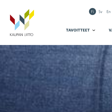
Fi
Sv
En
TAVOITTEET
Alavalikko k
V