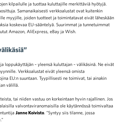
en kilpailulle ja tuottaa kuluttajille merkittäviä hyötyjä.
uosittuja. Samanaikaisesti verkkoalustat ovat kuitenkin
e myyjille, joiden tuotteet ja toimintatavat eivät läheskään
ikeuksia koskevaa EU-sääntelyä. Suurimmat ja tunnetuimmat
 tutut Amazon, AliExpress, eBay ja Wish.
välikäsiä”
ja loppukäyttäjän – yleensä kuluttajan – välikäsinä. Ne eivät
 myynnille. Verkkoalustat eivät yleensä omista
ina EU:n suuntaan. Tyypillisesti ne toimivat, tai ainakin
an välillä.
teista, tai niiden vastuu on korkeintaan hyvin rajallinen. Jos
alaisilla valvontaviranomaisilla ole käytännössä toimivaltaa
antuntija
Janne Koivisto
. ”Syntyy siis tilanne, jossa
.”