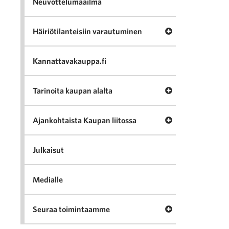
Neuvottelumaailma
Avaa valikko Häir
Häiriötilanteisiin varautuminen
Kannattavakauppa.fi
Avaa valikko Tari
Tarinoita kaupan alalta
Avaa valikko Ajan
Ajankohtaista Kaupan liitossa
Julkaisut
Medialle
Avaa valikko Seu
Seuraa toimintaamme