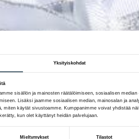
Yksityiskohdat
itä
mme sisällön ja mainosten räätälöimiseen, sosiaalisen median
iseen. Lisäksi jaamme sosiaalisen median, mainosalan ja analy
, miten käytät sivustoamme. Kumppanimme voivat yhdistää näitä t
n kerätty, kun olet käyttänyt heidän palvelujaan.
Mieltymykset
Tilastot