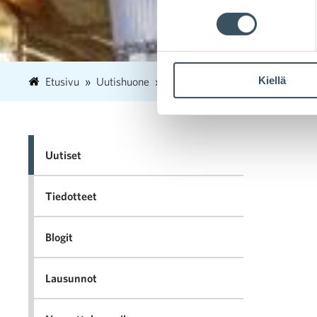
Kiellä
Etusivu
Uutishuone
2019
joulukuu
18
Pohjo
Uutiset
Tiedotteet
Blogit
Lausunnot