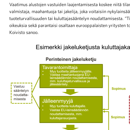
Vaatimus alustojen vastuiden laajentamisesta koskee niitä tilant
valmistaja, maahantuoja tai jakelija, joka voitaisiin nykylains
tuoteturvallisuuden tai kuluttajasääntelyn noudattamisesta. ”Ti
oikeuksia sekä parantaisi osaltaan eurooppalaisten yritysten t
Koivisto sanoo.