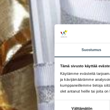
Suostumus
Tämä sivusto käyttää eväste
Käytämme evästeitä tarjoama
ja kävijämäärämme analysoim
kumppaneillemme tietoja siitä
olet antanut heille tai joita o
Suostumuksen
Välttämätön
valinta