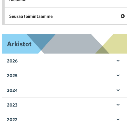
Ava
Seuraa toimintaamme
toi
Arkistot
2026
Ava
valik
2025
Ava
valik
2024
Ava
valik
2023
Ava
valik
2022
Ava