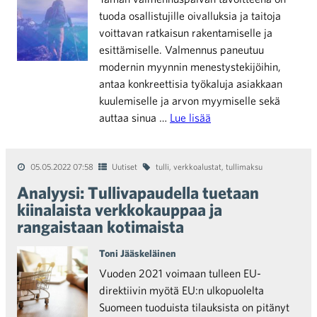
tuoda osallistujille oivalluksia ja taitoja
voittavan ratkaisun rakentamiselle ja
esittämiselle. Valmennus paneutuu
modernin myynnin menestystekijöihin,
antaa konkreettisia työkaluja asiakkaan
kuulemiselle ja arvon myymiselle sekä
auttaa sinua …
Lue lisää
05.05.2022 07:58
Uutiset
tulli
,
verkkoalustat
,
tullimaksu
Analyysi: Tullivapaudella tuetaan
kiinalaista verkkokauppaa ja
rangaistaan kotimaista
Toni Jääskeläinen
Vuoden 2021 voimaan tulleen EU-
direktiivin myötä EU:n ulkopuolelta
Suomeen tuoduista tilauksista on pitänyt