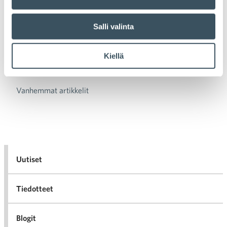
on sitoutunut Suomen menestykselle
tärkeään vientivetoiseen
työmarkkinamalliin ja haluaa myös pitää
Salli valinta
kiinni toimialan edellytyksistä työllistää.
Kiellä
Vanhemmat artikkelit
Artikkelien selaus
Uutiset
Tiedotteet
Blogit