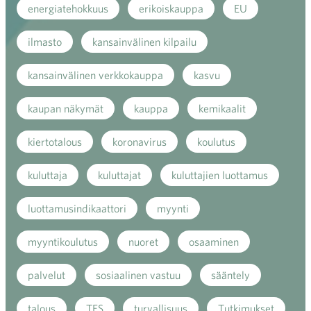
energiatehokkuus
erikoiskauppa
EU
ilmasto
kansainvälinen kilpailu
kansainvälinen verkkokauppa
kasvu
kaupan näkymät
kauppa
kemikaalit
kiertotalous
koronavirus
koulutus
kuluttaja
kuluttajat
kuluttajien luottamus
luottamusindikaattori
myynti
myyntikoulutus
nuoret
osaaminen
palvelut
sosiaalinen vastuu
sääntely
talous
TES
turvallisuus
Tutkimukset