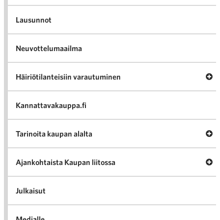
Lausunnot
Neuvottelumaailma
Av
Häiriötilanteisiin varautuminen
Häir
va
Kannattavakauppa.fi
A
Tarinoita kaupan alalta
val
Tari
ka
Ava
Ajankohtaista Kaupan liitossa
al
Ajan
K
l
Julkaisut
Medialle