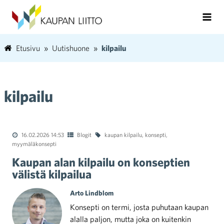
Etusivu
Uutishuone
kilpailu
kilpailu
16.02.2026 14:53
Blogit
kaupan kilpailu
,
konsepti
,
myymäläkonsepti
Kaupan alan kilpailu on konseptien
välistä kilpailua
Arto Lindblom
Konsepti on termi, josta puhutaan kaupan
alalla paljon, mutta joka on kuitenkin