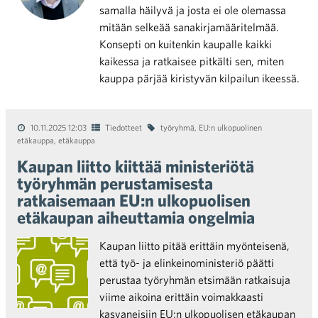
samalla häilyvä ja josta ei ole olemassa
mitään selkeää sanakirjamääritelmää.
Konsepti on kuitenkin kaupalle kaikki
kaikessa ja ratkaisee pitkälti sen, miten
kauppa pärjää kiristyvän kilpailun ikeessä.
10.11.2025 12:03
Tiedotteet
työryhmä
,
EU:n ulkopuolinen
etäkauppa
,
etäkauppa
Kaupan liitto kiittää ministeriötä
työryhmän perustamisesta
ratkaisemaan EU:n ulkopuolisen
etäkaupan aiheuttamia ongelmia
Kaupan liitto pitää erittäin myönteisenä,
että työ- ja elinkeinoministeriö päätti
perustaa työryhmän etsimään ratkaisuja
viime aikoina erittäin voimakkaasti
kasvaneisiin EU:n ulkopuolisen etäkaupan