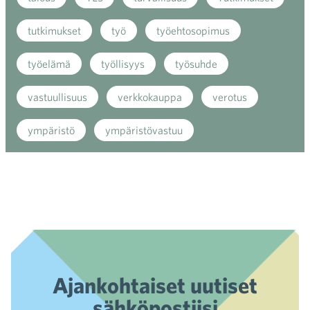
tutkimukset
työ
työehtosopimus
työelämä
työllisyys
työsuhde
vastuullisuus
verkkokauppa
verotus
ympäristö
ympäristövastuu
Ajankohtaiset uutiset
sähköpostiisi