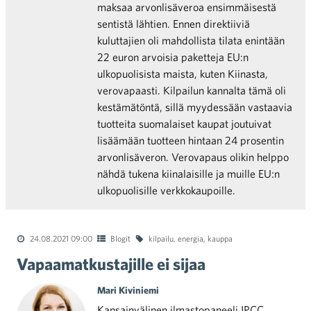
maksaa arvonlisäveroa ensimmäisestä
sentistä lähtien. Ennen direktiiviä
kuluttajien oli mahdollista tilata enintään
22 euron arvoisia paketteja EU:n
ulkopuolisista maista, kuten Kiinasta,
verovapaasti. Kilpailun kannalta tämä oli
kestämätöntä, sillä myydessään vastaavia
tuotteita suomalaiset kaupat joutuivat
lisäämään tuotteen hintaan 24 prosentin
arvonlisäveron. Verovapaus olikin helppo
nähdä tukena kiinalaisille ja muille EU:n
ulkopuolisille verkkokaupoille.
24.08.2021 09:00
Blogit
kilpailu
,
energia
,
kauppa
Vapaamatkustajille ei sijaa
Mari Kiviniemi
Kansainvälinen ilmastopaneeli IPCC