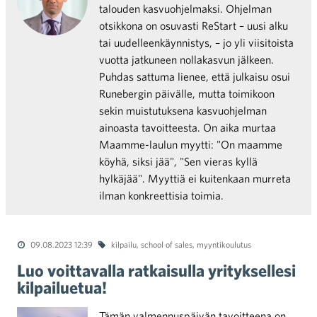
talouden kasvuohjelmaksi. Ohjelman
otsikkona on osuvasti ReStart – uusi alku
tai uudelleenkäynnistys, – jo yli viisitoista
vuotta jatkuneen nollakasvun jälkeen.
Puhdas sattuma lienee, että julkaisu osui
Runebergin päivälle, mutta toimikoon
sekin muistutuksena kasvuohjelman
ainoasta tavoitteesta. On aika murtaa
Maamme-laulun myytti: "On maamme
köyhä, siksi jää", "Sen vieras kyllä
hylkäjää". Myyttiä ei kuitenkaan murreta
ilman konkreettisia toimia.
09.08.2023 12:39
kilpailu
,
school of sales
,
myyntikoulutus
Luo voittavalla ratkaisulla yrityksellesi
kilpailuetua!
Tämän valmennuspäivän tavoitteena on