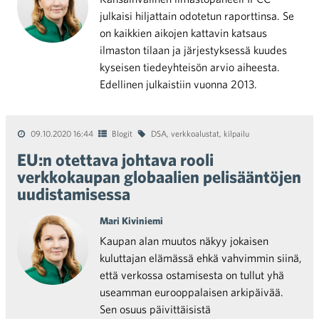
julkaisi hiljattain odotetun raporttinsa. Se
on kaikkien aikojen kattavin katsaus
ilmaston tilaan ja järjestyksessä kuudes
kyseisen tiedeyhteisön arvio aiheesta.
Edellinen julkaistiin vuonna 2013.
09.10.2020 16:44
Blogit
DSA
,
verkkoalustat
,
kilpailu
EU:n otettava johtava rooli
verkkokaupan globaalien pelisääntöjen
uudistamisessa
Mari Kiviniemi
Kaupan alan muutos näkyy jokaisen
kuluttajan elämässä ehkä vahvimmin siinä,
että verkossa ostamisesta on tullut yhä
useamman eurooppalaisen arkipäivää.
Sen osuus päivittäisistä