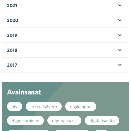
valik
2021
Ava
valik
2020
Ava
valik
2019
Ava
valik
2018
Ava
valik
2017
Ava
valik
Avainsanat
alv
arvonlisävero
digikauppa
digiostaminen
digitaalisuus
digitalisaatio