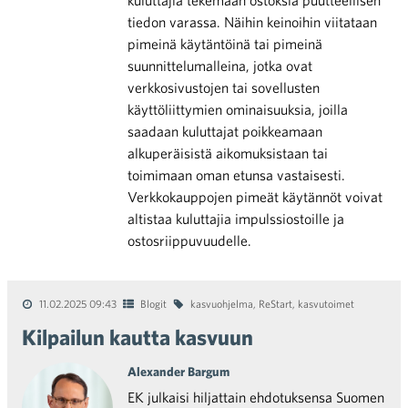
kuluttajia tekemään ostoksia puutteellisen
tiedon varassa. Näihin keinoihin viitataan
pimeinä käytäntöinä tai pimeinä
suunnittelumalleina, jotka ovat
verkkosivustojen tai sovellusten
käyttöliittymien ominaisuuksia, joilla
saadaan kuluttajat poikkeamaan
alkuperäisistä aikomuksistaan tai
toimimaan oman etunsa vastaisesti.
Verkkokauppojen pimeät käytännöt voivat
altistaa kuluttajia impulssiostoille ja
ostosriippuvuudelle.
11.02.2025 09:43
Blogit
kasvuohjelma
,
ReStart
,
kasvutoimet
Kilpailun kautta kasvuun
Alexander Bargum
EK julkaisi hiljattain ehdotuksensa Suomen