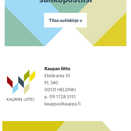
Tilaa uutiskirje »
Kaupan liitto
Eteläranta 10
PL 340
00131 HELSINKI
p. 09 1728 5151
kauppa@kauppa.fi