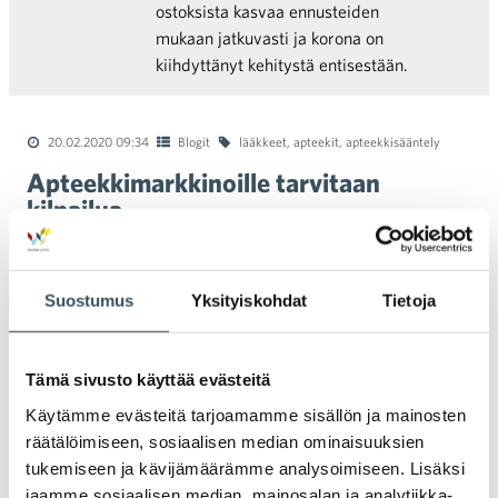
ostoksista kasvaa ennusteiden
mukaan jatkuvasti ja korona on
kiihdyttänyt kehitystä entisestään.
20.02.2020 09:34
Blogit
lääkkeet
,
apteekit
,
apteekkisääntely
Apteekkimarkkinoille tarvitaan
kilpailua
Lyydia Ylönen
Suomalaiset maksavat lääkkeistään muita
Suostumus
Yksityiskohdat
Tietoja
pohjoismaalaisia enemmän. Tämän ovat
viimeisimpänä THL, Kela ja Fimea
yhteistyössä selvittäneet. Säästövaraa
Tämä sivusto käyttää evästeitä
löytyisi niin kuluttajaa kuin
Käytämme evästeitä tarjoamamme sisällön ja mainosten
valtiontalouttakin palvellen. Ikääntyvällä
räätälöimiseen, sosiaalisen median ominaisuuksien
Suomella ei pitäisi olla varaa ylläpitää
tukemiseen ja kävijämäärämme analysoimiseen. Lisäksi
pohjoismaiden kalleinta apteekkitaloutta,
jaamme sosiaalisen median, mainosalan ja analytiikka-
jossa yhteiskunnan lääkekorvausmenot