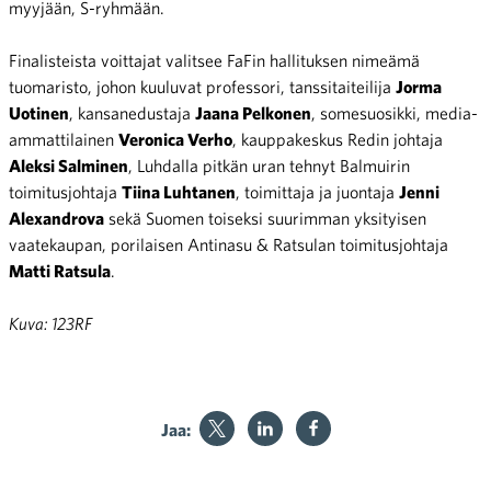
myyjään, S-ryhmään.
Finalisteista voittajat valitsee FaFin hallituksen nimeämä
tuomaristo, johon kuuluvat professori, tanssitaiteilija
Jorma
Uotinen
, kansanedustaja
Jaana Pelkonen
, somesuosikki, media-
ammattilainen
Veronica Verho
, kauppakeskus Redin johtaja
Aleksi Salminen
, Luhdalla pitkän uran tehnyt Balmuirin
toimitusjohtaja
Tiina Luhtanen
, toimittaja ja juontaja
Jenni
Alexandrova
sekä Suomen toiseksi suurimman yksityisen
vaatekaupan, porilaisen Antinasu & Ratsulan toimitusjohtaja
Matti Ratsula
.
Kuva: 123RF
Jaa: