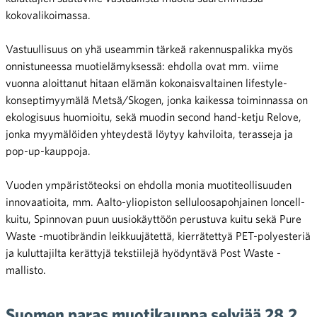
kokovalikoimassa.
Vastuullisuus on yhä useammin tärkeä rakennuspalikka myös
onnistuneessa muotielämyksessä: ehdolla ovat mm. viime
vuonna aloittanut hitaan elämän kokonaisvaltainen lifestyle-
konseptimyymälä Metsä/Skogen, jonka kaikessa toiminnassa on
ekologisuus huomioitu, sekä muodin second hand-ketju Relove,
jonka myymälöiden yhteydestä löytyy kahviloita, terasseja ja
pop-up-kauppoja.
Vuoden ympäristöteoksi on ehdolla monia muotiteollisuuden
innovaatioita, mm. Aalto-yliopiston selluloosapohjainen Ioncell-
kuitu, Spinnovan puun uusiokäyttöön perustuva kuitu sekä Pure
Waste -muotibrändin leikkuujätettä, kierrätettyä PET-polyesteriä
ja kuluttajilta kerättyjä tekstiilejä hyödyntävä Post Waste -
mallisto.
Suomen paras muotikauppa selviää 28.2.