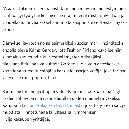
”Asiakaskokemukseen panostetaan monin tavoin: menestyminen
saattaa syntyä yksinkertaisesti siitä, miten ihmistä palvellaan ja
kohdellaan, tai yhä kekseliäämmistä kaupan konsepteista”, Sykkö
sanoo.
Elämyksellisyyteen nojaa esimerkiksi vuoden markkinointiteoksi
ehdolla oleva Kämp Garden, jota Fashion Finland kuvailee niin
suomalaisen muodin kuin ostoelämysten edistäjäksi:
tilasuunnittelullaan vaikuttava Garden ei ole vain ostoskeskus,
vaan tapahtumajärjestäjä ja keskustelusarjan vetäjä, joka tarjoaa
yrityksille mm. pop-up-tilaa.
Raumalaisten pienyrittäjien yhteistyöponnistus Sparkling Night
Fashion Show on niin ikään ehdolla vuoden muotielämykseksi.
Kauppa.fi
kertoi lokakuussa tapahtumasta
, joka toi yhteen satoja
muodista kiinnostuneita kuluttajia ja kymmenisen
kivijalkakaupan yrittäjää.