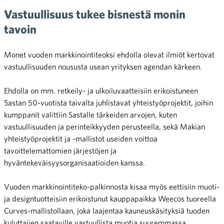
Vastuullisuus tukee bisnestä monin
tavoin
Monet vuoden markkinointiteoksi ehdolla olevat ilmiöt kertovat
vastuullisuuden noususta usean yrityksen agendan kärkeen.
Ehdolla on mm. retkeily- ja ulkoiluvaatteisiin erikoistuneen
Sastan 50-vuotista taivalta juhlistavat yhteistyöprojektit, joihin
kumppanit valittiin Sastalle tärkeiden arvojen, kuten
vastuullisuuden ja perinteikkyyden perusteella, sekä Makian
yhteistyöprojektit ja -mallistot useiden voittoa
tavoittelemattomien järjestöjen ja
hyväntekeväisyysorganisaatioiden kanssa.
Vuoden markkinointiteko-palkinnosta kisaa myös eettisiin muoti-
ja designtuotteisiin erikoistunut kauppapaikka Weecos tuoreella
Curves-mallistollaan, joka laajentaa kauneuskäsityksiä tuoden
kuluttajien saataville vastuullista muotia suuremmassa