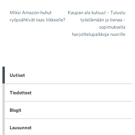
Miksi Amazon-huhut
Kaupan ala kutsuu! – Tutustu
Artikkelien selaus
ryöpsähtivät taas liikkeelle?
työelämään ja tienaa -
sopimuksella
harjoittelupaikkoja nuorille
Uutiset
Tiedotteet
Blogit
Lausunnot