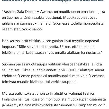
”Fashion Gala Dinner + Awards on muotikaupan oma juhla, joka
on Suomesta tähän saakka puuttunut. Muotikauppiaat ovat
juhlansa ansainneet – meillä on Suomessa todella monipuolista
osaamista”, Sykkö sanoo.
Hän kertoo, että eksklusiivisen gaalan liput myytiin nopeasti
loppuun. ”Tälle selvästi oli tarvetta. Uskon, että toimialan
tekijöille on tärkeää saada myös omalta alaltaan tunnustusta.”
Suomen paras muotikauppa valitaan yleisöäänestyksellä, joka
sai ihmiset liikkeelle: ääniä annettiin yli 2000. Kuluttajat saivat
ehdottaa Suomen parhaaksi muotikaupaksi mitä vain Suomessa
toimivaa muodin kivijalka- tai verkkokauppaa.
Muissa palkintokategorioissa finalistit on valinnut Fashion
Finlandin hallitus, jossa on monipuolista muotikaupan osaamista
ja näkemystä aina mikroyrityksistä Suomen suurimpaan muodin