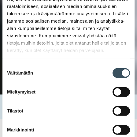
räätälöimiseen, sosiaalisen median ominaisuuksien
tukemiseen ja kävijämäärämme analysoimiseen. Lisäksi
jaamme sosiaalisen median, mainosalan ja analytiikka-
alan kumppaneillemme tietoja siitä, miten käytät
sivustoamme. Kumppanimme voivat yhdistää näitä
tietoja muihin tietoihin, joita olet antanut heille tai joita on
kerätty, kun olet käyttänyt heidän palvelujaan.
Suostumuksen
Välttämätön
valinta
Mieltymykset
Etusivu
Uutishuone
2020
helmikuu
20
Muotikaupan menestys piilee elämyksissä
Tilastot
Markkinointi
20.02.2020 09:55
Uutiset
elämykset
,
muotikauppa
,
ostokokemus
,