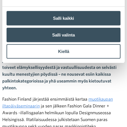
vastuullisuus
Muotikaupan menestys piilee
Salli kaikki
elämyksissä
Salli valinta
Muotikaupan yhteisö Fashion Finlandin uusi tapahtuma saattaa
toimialan tekijöitä yhteen ja kääntää katseet muotikaupan
Kiellä
onnistujiin. Helmikuun lopulla järjestettävässä gaalassa
julkistetaan mm. Suomen paras muotikauppa. Kuluttajien
toiveet elämyksellisyydestä ja vastuullisuudesta on selvästi
kuultu menestyjien pöydissä – ne nousevat esiin kaikissa
palkintokategorioissa ja yhä useammin myös kietoutuvat
yhteen.
Fashion Finland järjestää ensimmäistä kertaa
muotikaupan
iltapäiväseminaarin
ja sen jälkeen Fashion Gala Dinner +
Awards -illallisgaalan helmikuun lopulla Designmuseossa
Helsingissä. Iltatilaisuudessa julkistetaan Suomen paras
muotikauppa sekä vuoden paras markkinointiteko,