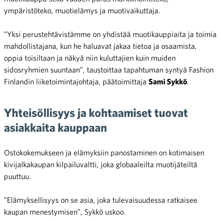
ympäristöteko, muotielämys ja muotivaikuttaja.
”Yksi perustehtävistämme on yhdistää muotikauppiaita ja toimia
mahdollistajana, kun he haluavat jakaa tietoa ja osaamista,
oppia toisiltaan ja näkyä niin kuluttajien kuin muiden
sidosryhmien suuntaan”, taustoittaa tapahtuman syntyä Fashion
Finlandin liiketoimintajohtaja, päätoimittaja
Sami Sykkö
.
Yhteisöllisyys ja kohtaamiset tuovat
asiakkaita kauppaan
Ostokokemukseen ja elämyksiin panostaminen on kotimaisen
kivijalkakaupan kilpailuvaltti, joka globaaleilta muotijäteiltä
puuttuu.
”Elämyksellisyys on se asia, joka tulevaisuudessa ratkaisee
kaupan menestymisen”, Sykkö uskoo.