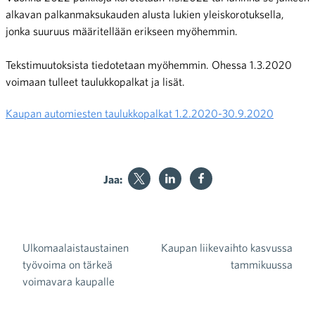
alkavan palkanmaksukauden alusta lukien yleiskorotuksella,
jonka suuruus määritellään erikseen myöhemmin.
Tekstimuutoksista tiedotetaan myöhemmin. Ohessa 1.3.2020
voimaan tulleet taulukkopalkat ja lisät.
Kaupan automiesten taulukkopalkat 1.2.2020-30.9.2020
Jaa:
Ulkomaalaistaustainen
Kaupan liikevaihto kasvussa
Artikkelien selaus
työvoima on tärkeä
tammikuussa
voimavara kaupalle