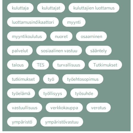
kuluttaja
kuluttajat
kuluttajien luottamus
luottamusindikaattori
myynti
myyntikoulutus
nuoret
osaaminen
palvelut
sosiaalinen vastuu
sääntely
talous
TES
turvallisuus
Tutkimukset
tutkimukset
työ
työehtosopimus
työelämä
työllisyys
työsuhde
vastuullisuus
verkkokauppa
verotus
ympäristö
ympäristövastuu