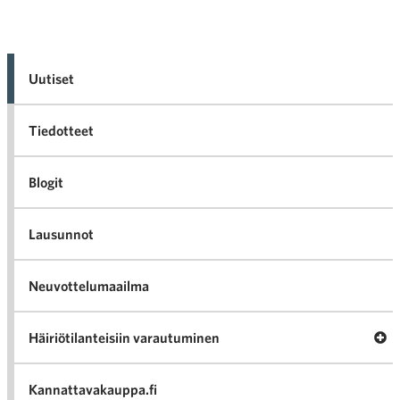
Uutiset
Tiedotteet
Blogit
Lausunnot
Neuvottelumaailma
Av
Häiriötilanteisiin varautuminen
Häir
va
Kannattavakauppa.fi