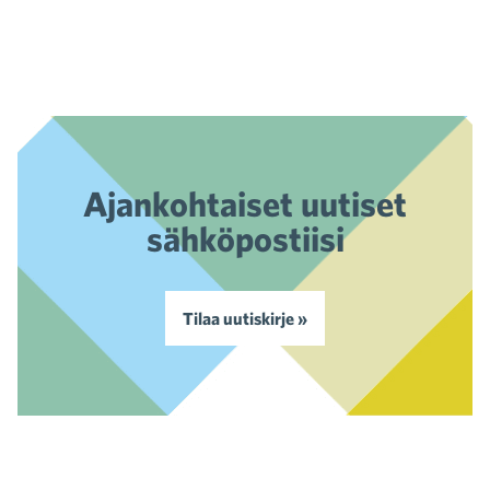
Ajankohtaiset uutiset
sähköpostiisi
Tilaa uutiskirje »