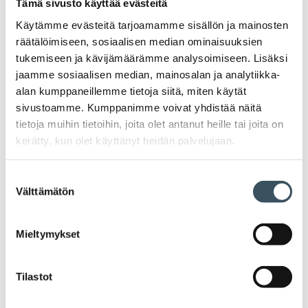
Ava
Tämä sivusto käyttää evästeitä
valik
2025
Käytämme evästeitä tarjoamamme sisällön ja mainosten
Ava
räätälöimiseen, sosiaalisen median ominaisuuksien
valik
tukemiseen ja kävijämäärämme analysoimiseen. Lisäksi
2024
Ava
jaamme sosiaalisen median, mainosalan ja analytiikka-
valik
alan kumppaneillemme tietoja siitä, miten käytät
2023
Ava
sivustoamme. Kumppanimme voivat yhdistää näitä
valik
tietoja muihin tietoihin, joita olet antanut heille tai joita on
2022
kerätty, kun olet käyttänyt heidän palvelujaan.
Ava
valik
2021
Ava
Suostumuksen
valik
Välttämätön
valinta
2020
Ava
valik
Mieltymykset
2019
Ava
valik
2018
Tilastot
Ava
valik
2017