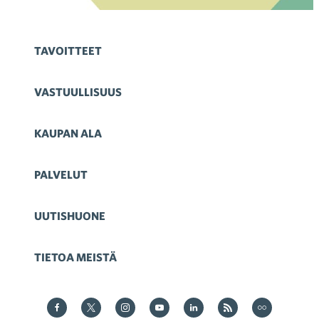
TAVOITTEET
VASTUULLISUUS
KAUPAN ALA
PALVELUT
UUTISHUONE
TIETOA MEISTÄ
Kauppa Facebookissa
Kauppa Twitterissä
Kauppa on Instagram
Kauppa YouTubesssa
Kauppa LinkedInissä
Kauppa on RSS
Kauppa
on Flickr