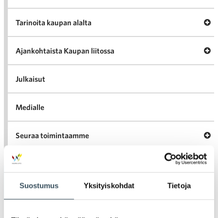
A
Tarinoita kaupan alalta
val
Tari
ka
Ava
Ajankohtaista Kaupan liitossa
al
Ajan
K
l
Julkaisut
Medialle
Ava
Seuraa toimintaamme
toi
Arkistot
Suostumus
Yksityiskohdat
Tietoja
2026