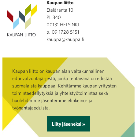
Kaupan liitto
Eteläranta 10
PL 340
00131 HELSINKI
p. 09 1728 5151
kauppa@kauppa.fi
Kaupan liitto on kaupan alan valtakunnallinen
edunvalvontajärjestö, jonka tehtävänä on edistää
suomalaista kauppaa. Kehitämme kaupan yritysten
toimintaedellytyksiä ja yhteistyötoimintaa sekä
huolehdimme jäsentemme elinkeino- ja
työnantajaeduista.
Liity jäseneksi »