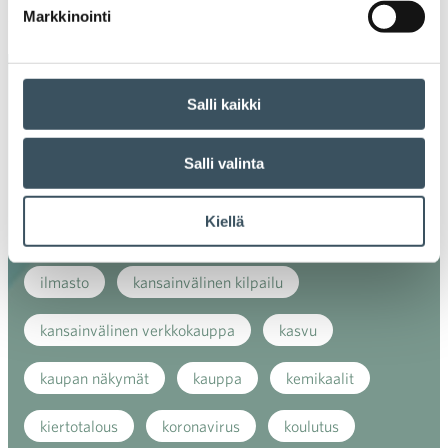
Ava
Markkinointi
valik
Avainsanat
Salli kaikki
alv
arvonlisävero
digikauppa
Salli valinta
digiostaminen
digitaalisuus
digitalisaatio
Kiellä
energiatehokkuus
erikoiskauppa
EU
ilmasto
kansainvälinen kilpailu
kansainvälinen verkkokauppa
kasvu
kaupan näkymät
kauppa
kemikaalit
kiertotalous
koronavirus
koulutus