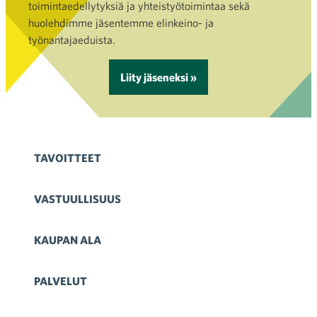
toimintaedellytyksiä ja yhteistyötoimintaa sekä
huolehdimme jäsentemme elinkeino- ja
työnantajaeduista.
Liity jäseneksi »
TAVOITTEET
VASTUULLISUUS
KAUPAN ALA
PALVELUT