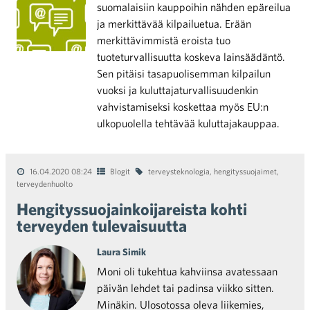
suomalaisiin kauppoihin nähden epäreilua
ja merkittävää kilpailuetua. Erään
merkittävimmistä eroista tuo
tuoteturvallisuutta koskeva lainsäädäntö.
Sen pitäisi tasapuolisemman kilpailun
vuoksi ja kuluttajaturvallisuudenkin
vahvistamiseksi koskettaa myös EU:n
ulkopuolella tehtävää kuluttajakauppaa.
16.04.2020 08:24
Blogit
terveysteknologia
,
hengityssuojaimet
,
terveydenhuolto
Hengityssuojainkoijareista kohti
terveyden tulevaisuutta
Laura Simik
Moni oli tukehtua kahviinsa avatessaan
päivän lehdet tai padinsa viikko sitten.
Minäkin. Ulosotossa oleva liikemies,