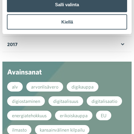
Ava
Salli valinta
valik
2019
Ava
Kiellä
valik
2018
Ava
valik
2017
Ava
valik
Avainsanat
alv
arvonlisävero
digikauppa
digiostaminen
digitaalisuus
digitalisaatio
energiatehokkuus
erikoiskauppa
EU
ilmasto
kansainvälinen kilpailu