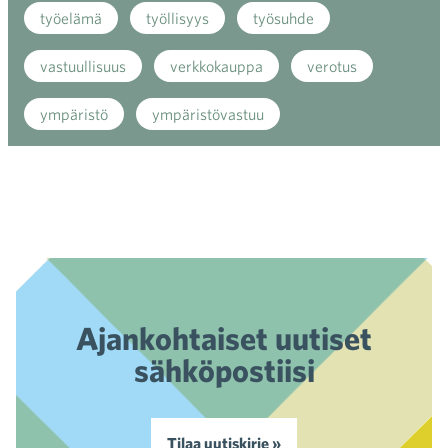
työelämä
työllisyys
työsuhde
vastuullisuus
verkkokauppa
verotus
ympäristö
ympäristövastuu
Ajankohtaiset uutiset
sähköpostiisi
Tilaa uutiskirje »