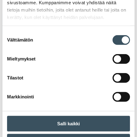
sivustoamme. Kumppanimme voivat yhdistää näitä
toi
tietoja muihin tietoihin, joita olet antanut heille tai joita on
kerätty, kun olet käyttänyt heidän palvelujaan.
Arkistot
Suostumuksen
Välttämätön
valinta
2026
Ava
valik
2025
Mieltymykset
Ava
valik
2024
Tilastot
Ava
valik
2023
Ava
Markkinointi
valik
2022
Ava
valik
2021
Salli kaikki
Ava
valik
2020