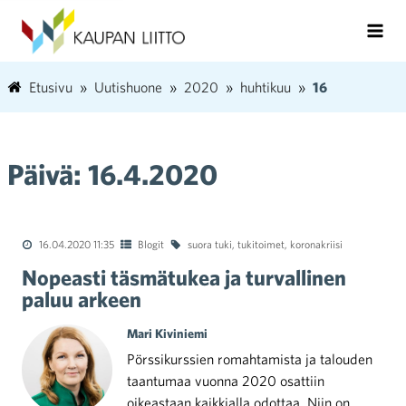
Etusivu
Uutishuone
2020
huhtikuu
16
Päivä:
16.4.2020
16.04.2020 11:35
Blogit
suora tuki
,
tukitoimet
,
koronakriisi
Nopeasti täsmätukea ja turvallinen
paluu arkeen
Mari Kiviniemi
Pörssikurssien romahtamista ja talouden
taantumaa vuonna 2020 osattiin
oikeastaan kaikkialla odottaa. Niin on