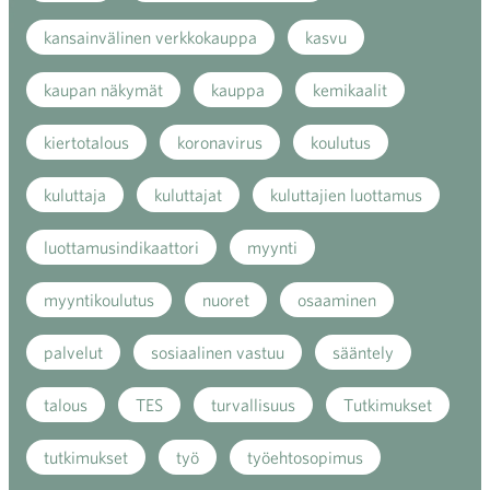
kansainvälinen verkkokauppa
kasvu
kaupan näkymät
kauppa
kemikaalit
kiertotalous
koronavirus
koulutus
kuluttaja
kuluttajat
kuluttajien luottamus
luottamusindikaattori
myynti
myyntikoulutus
nuoret
osaaminen
palvelut
sosiaalinen vastuu
sääntely
talous
TES
turvallisuus
Tutkimukset
tutkimukset
työ
työehtosopimus