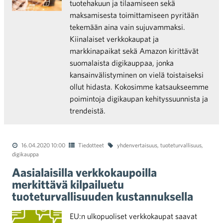
tuotehakuun ja tilaamiseen sekä
maksamisesta toimittamiseen pyritään
tekemään aina vain sujuvammaksi.
Kiinalaiset verkkokaupat ja
markkinapaikat sekä Amazon kirittävät
suomalaista digikauppaa, jonka
kansainvälistyminen on vielä toistaiseksi
ollut hidasta. Kokosimme katsaukseemme
poimintoja digikaupan kehityssuunnista ja
trendeistä.
16.04.2020 10:00
Tiedotteet
yhdenvertaisuus
,
tuoteturvallisuus
,
digikauppa
Aasialaisilla verkkokaupoilla
merkittävä kilpailuetu
tuoteturvallisuuden kustannuksella
EU:n ulkopuoliset verkkokaupat saavat