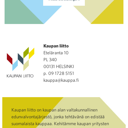
Kaupan liitto
Eteläranta 10
PL 340
00131 HELSINKI
p. 09 1728 5151
kauppa@kauppa.fi
Kaupan liitto on kaupan alan valtakunnallinen
edunvalvontajärjestö, jonka tehtävänä on edistää
suomalaista kauppaa. Kehitämme kaupan yritysten