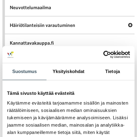
Neuvottelumaailma
Av
Häiriötilanteisiin varautuminen
Häir
va
Kannattavakauppa.fi
A
Tarinoita kaupan alalta
val
Tari
Suostumus
Yksityiskohdat
Tietoja
ka
Ava
Ajankohtaista Kaupan liitossa
al
Ajan
K
Tämä sivusto käyttää evästeitä
l
Julkaisut
Käytämme evästeitä tarjoamamme sisällön ja mainosten
räätälöimiseen, sosiaalisen median ominaisuuksien
Medialle
tukemiseen ja kävijämäärämme analysoimiseen. Lisäksi
jaamme sosiaalisen median, mainosalan ja analytiikka-
Ava
Seuraa toimintaamme
alan kumppaneillemme tietoja siitä, miten käytät