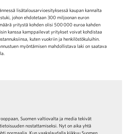
jännessä lisätalousarvioesityksessä kaupan kannalta
ustuki, johon ehdotetaan 300 miljoonan euron
äärä yritystä kohden olisi 500 000 euroa kahden
isin kanssa kamppailevat yritykset voivat kohdistaa
ustannuksiinsa, kuten vuokriin ja henkilöstökuluihin.
tannustuen myöntämisen mahdollistava laki on saatava
la.
rooppaan, Suomen valtiovalta ja media tekivät
tietoisuuden nostattamiseksi. Nyt on aika yhtä
 kohti normaalia. Kun vaakalaudalla kiikkuu Suomen