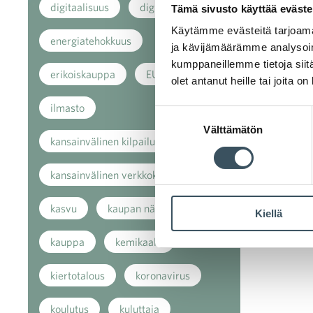
digitaalisuus
digitalisaatio
Tämä sivusto käyttää eväste
Käytämme evästeitä tarjoama
energiatehokkuus
ja kävijämäärämme analysoim
kumppaneillemme tietoja siitä
erikoiskauppa
EU
olet antanut heille tai joita o
ilmasto
Suostumuksen
Välttämätön
valinta
kansainvälinen kilpailu
kansainvälinen verkkokauppa
kasvu
kaupan näkymät
Kiellä
kauppa
kemikaalit
kiertotalous
koronavirus
koulutus
kuluttaja