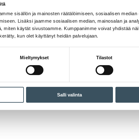
itä
mme sisällön ja mainosten räätälöimiseen, sosiaalisen median
iseen. Lisäksi jaamme sosiaalisen median, mainosalan ja analy
, miten käytät sivustoamme. Kumppanimme voivat yhdistää näitä t
n kerätty, kun olet käyttänyt heidän palvelujaan.
Mieltymykset
Tilastot
Salli valinta