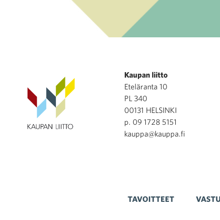
Kaupan liitto
Eteläranta 10
PL 340
00131 HELSINKI
p. 09 1728 5151
kauppa@kauppa.fi
TAVOITTEET
VASTU