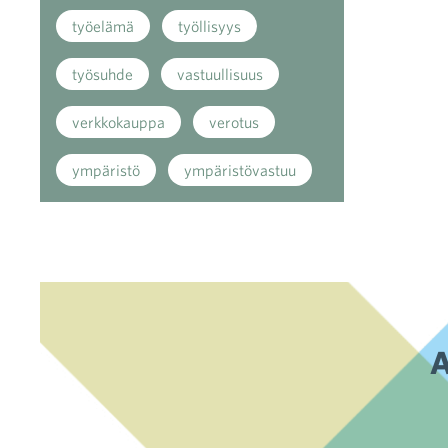
työelämä
työllisyys
työsuhde
vastuullisuus
verkkokauppa
verotus
ympäristö
ympäristövastuu
A