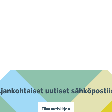
jankohtaiset uutiset sähköpostii
Tilaa uutiskirje »