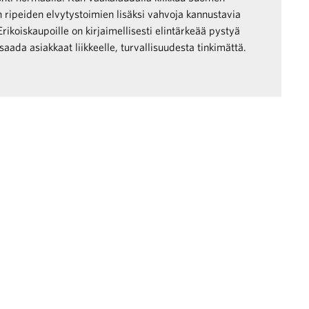
an ripeiden elvytystoimien lisäksi vahvoja kannustavia
. Erikoiskaupoille on kirjaimellisesti elintärkeää pystyä
ada asiakkaat liikkeelle, turvallisuudesta tinkimättä.