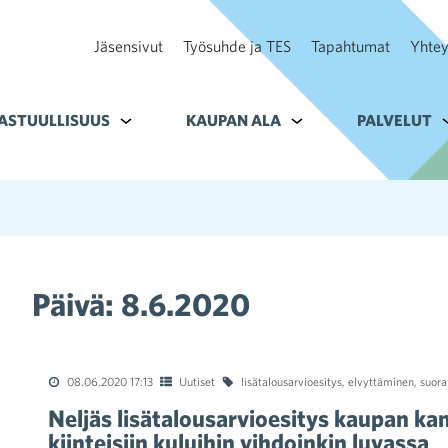
Jäsensivut
Työsuhde ja TES
Tapahtumat
Yhtey
ohteelle Tavoitteet
ASTUULLISUUS
Alavalikko kohteelle Vastuullisuus
KAUPAN ALA
Alavalikko kohteelle K
PALVELUT
A
Päivä:
8.6.2020
08.06.2020 17:13
Uutiset
lisätalousarvioesitys
,
elvyttäminen
,
suora
Neljäs lisätalousarvioesitys kaupan k
kiinteisiin kuluihin vihdoinkin luvassa