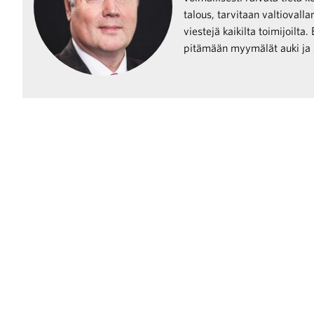
talous, tarvitaan valtiovall
viestejä kaikilta toimijoilta
raa toimintaamme
pitämään myymälät auki ja sa