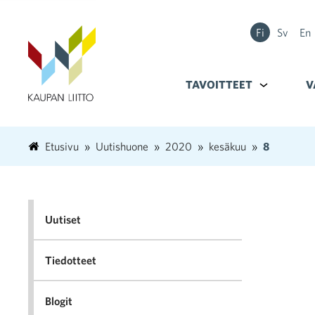
Fi
Sv
En
TAVOITTEET
Alavalikko k
V
Etusivu
Uutishuone
2020
kesäkuu
8
Uutiset
Tiedotteet
Blogit