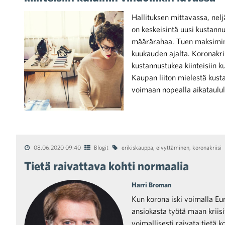
Hallituksen mittavassa, nel
on keskeisintä uusi kustann
määrärahaa. Tuen maksimim
kuukauden ajalta. Koronakri
kustannustukea kiinteisiin k
iötilanteisiin varautuminen
Kaupan liiton mielestä kus
voimaan nopealla aikataulul
noita kaupan alalta
08.06.2020 09:40
Blogit
erikiskauppa
,
elvyttäminen
,
koronakriisi
Tietä raivattava kohti normaalia
kohtaista Kaupan liitossa
Harri Broman
Kun korona iski voimalla Eu
ansiokasta työtä maan kriisi
voimallisesti raivata tietä