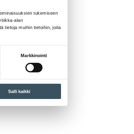
 ominaisuuksien tukemiseen
tiikka-alan
ietoja muihin tietoihin, joita
Markkinointi
Salli kaikki