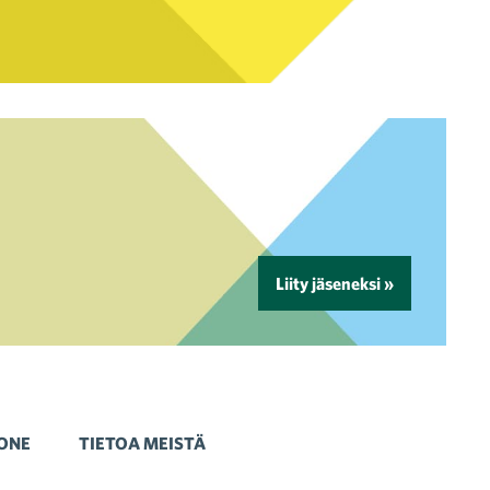
Liity jäseneksi »
ONE
TIETOA MEISTÄ