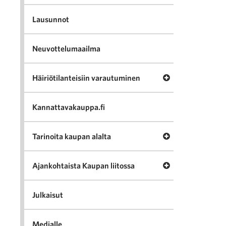
Lausunnot
Neuvottelumaailma
Avaa valikko Häir
Häiriötilanteisiin varautuminen
Kannattavakauppa.fi
Avaa valikko Tari
Tarinoita kaupan alalta
Avaa valikko Ajan
Ajankohtaista Kaupan liitossa
Julkaisut
Medialle