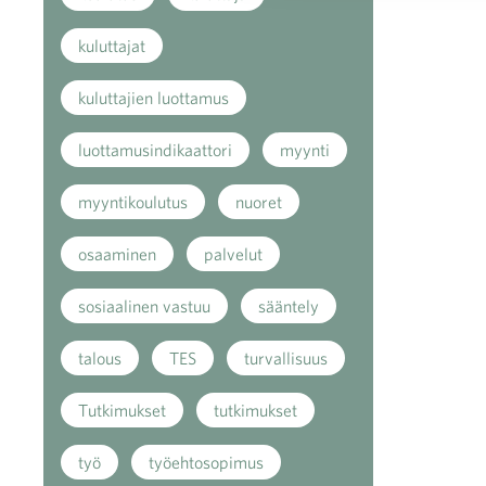
kuluttajat
kuluttajien luottamus
luottamusindikaattori
myynti
myyntikoulutus
nuoret
osaaminen
palvelut
sosiaalinen vastuu
sääntely
talous
TES
turvallisuus
Tutkimukset
tutkimukset
työ
työehtosopimus