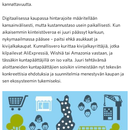
kannattavuutta.
Digitaalisessa kaupassa hintarajoite määritellään
kansainvälisesti, mutta kustannustaso usein paikallisesti. Kun
aikaisemmin kiinteistöveroa ei juuri päässyt karkuun,
nykymaailmassa pääsee – paitsi ehkä asukkaat ja
kivijalkakaupat. Kunnallisvero kurittaa kivijalkayrittäjiä, jotka
kilpailevat AliExpressiä, Wishiä tai Amazonia vastaan, ja
tässäkin kuntapäättäjillä on iso valta. Juuri tehtävänsä
aloittaneiden kuntapäättäjien soisikin viimeistään nyt tekevän
konkreettisia ehdotuksia ja suunnitelmia menestyvän kaupan ja
sen ekosysteemin tukemiseksi.