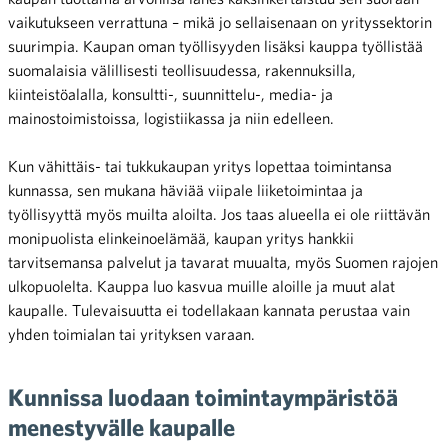
vaikutukseen verrattuna – mikä jo sellaisenaan on yrityssektorin
suurimpia. Kaupan oman työllisyyden lisäksi kauppa työllistää
suomalaisia välillisesti teollisuudessa, rakennuksilla,
kiinteistöalalla, konsultti-, suunnittelu-, media- ja
mainostoimistoissa, logistiikassa ja niin edelleen.
Kun vähittäis- tai tukkukaupan yritys lopettaa toimintansa
kunnassa, sen mukana häviää viipale liiketoimintaa ja
työllisyyttä myös muilta aloilta. Jos taas alueella ei ole riittävän
monipuolista elinkeinoelämää, kaupan yritys hankkii
tarvitsemansa palvelut ja tavarat muualta, myös Suomen rajojen
ulkopuolelta. Kauppa luo kasvua muille aloille ja muut alat
kaupalle. Tulevaisuutta ei todellakaan kannata perustaa vain
yhden toimialan tai yrityksen varaan.
Kunnissa luodaan toimintaympäristöä
menestyvälle kaupalle