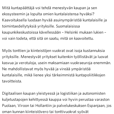
Mitä kuntapäättäjä voi tehdä menestyvän kaupan ja sen
ekosysteemin ja lopulta omien kuntalaistensa hyväksi?
Kaavoituksella luodaan hyvää asuinympäristöä kuntalaisille ja
toimintaedellytyksiä yrityksille. Suomalaisissa
kaupunkikeskustoissa kävellessään – Helsinki mukaan lukien –
voi vain todeta, että sitä on saatu, mitä on kaavoitettu.
Myös tonttien ja kiinteistöjen vuokrat ovat isoja kustannuksia
yrityksille. Menestyvät yritykset kuitenkin työllistävät ja luovat
kasvua ja verotuloja, usein maksamiaan vuokraeuroja enemmän.
Ne mahdollistavat myös hyvää ja vireää ympäristöä
kuntalaisille, mikä lienee yksi tärkeimmistä kuntapoliitikkojen
tavoitteista.
Digitaalisen kaupan yleistyessä ja logistiikan ja autonomisten
kuljetustapojen kehittyessä kauppa voi hyvin perustaa varaston
Puolaan, Viroon tai Hollantiin ja palvelukeskuksen Espanjaan, jos
oman kunnan kiinteistövero tai tonttivuokrat syövät