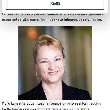
tyytyväisyydestä, kun Suomeen tai omaan kuntaan tehdään
Kiellä
isoja tehdasinvestointeja. Valtiota huudetaan sitten apuun, jos
tehdas tai kaivos lopettaa. Kaupan menestystä tai ongelmia ei
usein noteerata, ennen kuin pääkatu hiljenee. Ja se on virhe.
Koko kansantalouden tasolla kauppa on yrityssektorin suurin
työllistäjä ja yksi suurimmista talouskasvun luojista ja