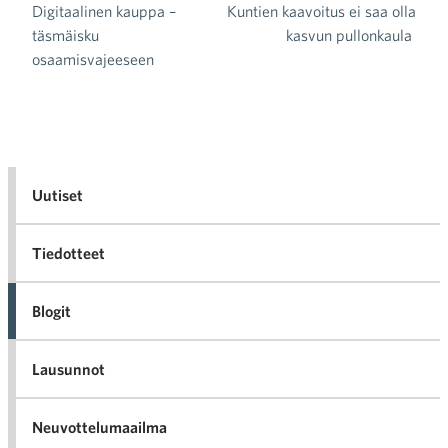
Digitaalinen kauppa –
Kuntien kaavoitus ei saa olla
Artikkelien selaus
täsmäisku
kasvun pullonkaula
osaamisvajeeseen
Uutiset
Tiedotteet
Blogit
Lausunnot
Neuvottelumaailma