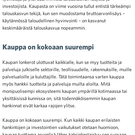
investoijista. Kaupasta on viime vuosina tullut entistä tärkeämpi
talouskasvun tekijä, kun sen muodostama bruttoarvonlisäys –
käytännössä taloudellinen hyvinvointi – on kasvanut
keskimääräistä talouskasvua nopeammin.
Kauppa on kokoaan suurempi
Kaupan lonkerot ulottuvat kaikkialle, kun se myy tuotteita ja
palveluja julkiselle sektorille, teollisuudelle, rakennuksille, muille
palvelualoille ja kuluttajille. Tätä toimintaansa varten kauppa
myös hankkii tuotteita ja palveluja muilta aloilta. Mitä
monipuolisempi ekosysteemi kaupan ympärillä kotimaassa tai
yksittäisissä kunnissa on, sitä todennäköisemmin kaupan
hankinnat eivät karkaa rajojen ylitse.
Kauppa on kokoaan suurempi. Kun kaikki kaupan erilaisten
hankintojen ja investointien vaikutukset otetaan huomioon,
kaupan tuottama arvonlisä lähes kaksinkertaistuu sen suoraan