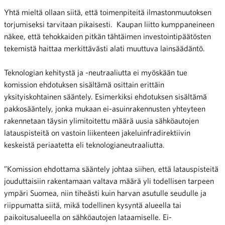
Yhtä mieltä ollaan siitä, että toimenpiteitä ilmastonmuutoksen
torjumiseksi tarvitaan pikaisesti. Kaupan liitto kumppaneineen
näkee, että tehokkaiden pitkän tähtäimen investointipäätösten
tekemistä haittaa merkittävästi alati muuttuva lainsäädäntö.
Teknologian kehitystä ja -neutraaliutta ei myöskään tue
komission ehdotuksen sisältämä osittain erittäin
yksityiskohtainen sääntely. Esimerkiksi ehdotuksen sisältämä
pakkosääntely, jonka mukaan ei-asuinrakennusten yhteyteen
rakennetaan täysin ylimitoitettu määrä uusia sähköautojen
latauspisteitä on vastoin liikenteen jakeluinfradirektiivin
keskeistä periaatetta eli teknologianeutraaliutta.
”Komission ehdottama sääntely johtaa siihen, että latauspisteitä
jouduttaisiin rakentamaan valtava määrä yli todellisen tarpeen
ympäri Suomea, niin tiheästi kuin harvan asutulle seudulle ja
riippumatta siitä, mikä todellinen kysyntä alueella tai
paikoitusalueella on sähköautojen lataamiselle. Ei-