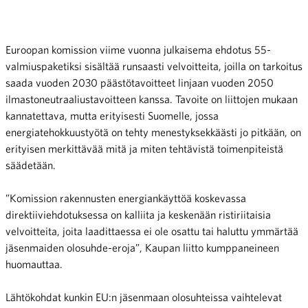
Euroopan komission viime vuonna julkaisema ehdotus 55-
valmiuspaketiksi sisältää runsaasti velvoitteita, joilla on tarkoitus
saada vuoden 2030 päästötavoitteet linjaan vuoden 2050
ilmastoneutraaliustavoitteen kanssa. Tavoite on liittojen mukaan
kannatettava, mutta erityisesti Suomelle, jossa
energiatehokkuustyötä on tehty menestyksekkäästi jo pitkään, on
erityisen merkittävää mitä ja miten tehtävistä toimenpiteistä
säädetään.
”Komission rakennusten energiankäyttöä koskevassa
direktiiviehdotuksessa on kalliita ja keskenään ristiriitaisia
velvoitteita, joita laadittaessa ei ole osattu tai haluttu ymmärtää
jäsenmaiden olosuhde-eroja”, Kaupan liitto kumppaneineen
huomauttaa.
Lähtökohdat kunkin EU:n jäsenmaan olosuhteissa vaihtelevat