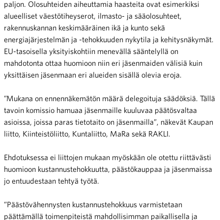
paljon. Olosuhteiden aiheuttamia haasteita ovat esimerkiksi
alueelliset väestötiheyserot, ilmasto- ja sääolosuhteet,
rakennuskannan keskimääräinen ikä ja kunto sekä
energiajärjestelmän ja -tehokkuuden nykytila ja kehitysnäkymät.
EU-tasoisella yksityiskohtiin menevällä sääntelyllä on
mahdotonta ottaa huomioon niin eri jäsenmaiden välisiä kuin
yksittäisen jäsenmaan eri alueiden sisällä olevia eroja.
”Mukana on ennennäkemätön määrä delegoituja säädöksiä. Tällä
tavoin komissio hamuaa jäsenmaille kuuluvaa päätösvaltaa
asioissa, joissa paras tietotaito on jäsenmailla”, näkevät Kaupan
liitto, Kiinteistöliitto, Kuntaliitto, MaRa sekä RAKLI.
Ehdotuksessa ei liittojen mukaan myöskään ole otettu riittävästi
huomioon kustannustehokkuutta, päästökauppaa ja jäsenmaissa
jo entuudestaan tehtyä työtä.
”Päästövähennysten kustannustehokkuus varmistetaan
päättämällä toimenpiteistä mahdollisimman paikallisella ja