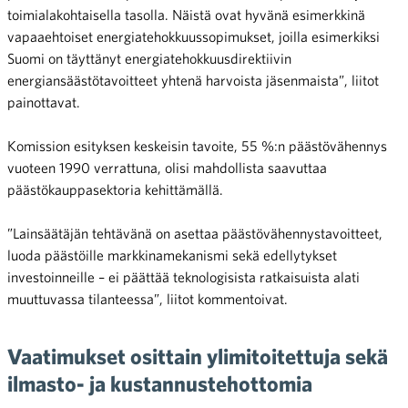
toimialakohtaisella tasolla. Näistä ovat hyvänä esimerkkinä
vapaaehtoiset energiatehokkuussopimukset, joilla esimerkiksi
Suomi on täyttänyt energiatehokkuusdirektiivin
energiansäästötavoitteet yhtenä harvoista jäsenmaista”, liitot
painottavat.
Komission esityksen keskeisin tavoite, 55 %:n päästövähennys
vuoteen 1990 verrattuna, olisi mahdollista saavuttaa
päästökauppasektoria kehittämällä.
”Lainsäätäjän tehtävänä on asettaa päästövähennystavoitteet,
luoda päästöille markkinamekanismi sekä edellytykset
investoinneille – ei päättää teknologisista ratkaisuista alati
muuttuvassa tilanteessa”, liitot kommentoivat.
Vaatimukset osittain ylimitoitettuja sekä
ilmasto- ja kustannustehottomia