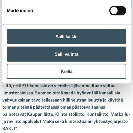
Markkinointi
11.02.2022 10:40
Uutiset
direktiivi
,
Euroopan komissio
,
ilmasto
,
ilmastotyö
,
päästövähennykset
Salli kaikki
EU-komissio sivuuttamassa
kansallisen päätäntävallan
Salli valinta
ilmastotyössä
Kiellä
Kaupan liitto on yhteistyökumppaneidensa kanssa huolissaan
siitä, että EU-komissio on viemässä jäsenmailtaan valtaa
ilmastoasioissa. Suomen pitää saada hyödyntää kansallisia
vahvuuksiaan tavoitellessaan hiilineutraalisuutta ja käyttää
toimenpiteistä päätettäessä omaa päätösvaltaansa,
painottavat Kaupan liitto, Kiinteistöliitto, Kuntaliitto, Matkailu-
ja ravintolapalvelut MaRa sekä kiinteistöalan yhteistyöjärjestö
RAKLI*.