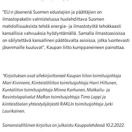
”EU:n jäsenenä Suomen edustajien ja päättäjien on
ilmastopaketin valmistelussa huolehdittava Suomen
mahdollisuuksista tehdä energia- ja ilmastotyötä tehokkaasti
kansallisia vahvuuksia hyödyntämällä. Samalla ilmastoasioissa
on säilytettävä kansallinen päätösvalta asioissa, jotka luontevasti
jäsenmaille kuuluvat”, Kaupan liitto kumppaneineen painottaa.
*Kirjoituksen ovat allekirjoittaneet Kaupan liiton toimitusjohtaja
Mari Kiviniemi, Kiinteistöliiton toimitusjohtaja Harri Hiltunen,
Kuntaliiton toimitusjohtaja Minna Karhunen, Matkailu- ja
Ravintolapalvelut MaRan toimitusjohtaja Timo Lappi ja
kiinteistöalan yhteistyöjärjestö RAKLIn toimitusjohtaja Jyrki
Laurikainen.
Samansisältöinen kirjoitus on julkaistu Kauppalehdessä 10.2.2022.