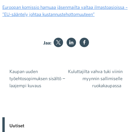
Euroopan komissio hamuaa jäsenmailta valtaa ilmastoasioissa –
”EU-sääntely johtaa kustannustehottomuuteen”
Jaa:
Kaupan uuden
Kuluttajilta vahva tuki viinin
Artikkelien selaus
työehtosopimuksen sisältö −
myynnin sallimiselle
laajempi kuvaus
ruokakaupassa
Uutiset