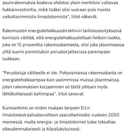
asuinrakennuksia koskeva ehdotus yksin merkitsisi valtavaa
hukkainvestointia, mikä lisäksi olisi suoraan pois muista
vaikuttavimmista ilmastotoimista”, liitot näkevät.
Rakennusten energiatehokkuusdirektiivin tarkistusesityksessä
komissio väittää, että energiatehokkuudeltaan heikoin luokka,
joka on 15 prosenttia rakennuskannasta, olisi joka jäsenmaassa
yhtä suurin ponnistuksin peruskorjattavissa parempaan
luokkaan.
”Perusteluja väitteelle ei ole. Pohjoismaissa rakennuskanta on
energiatehokkaampaa kuin useimmissa muissa jäsenmaissa,
joten rakennuksien korjaaminen on tästä johtuen myös
lähtökohtaisesti kalliimpaa”, liitot sanovat.
Kunnianhimo on niiden mukaan tarpeen EU:n
ilmastoneutraaliustavoitteen saavuttamiseksi vuoteen 2050
mennessä, mutta energia- ja ilmastotoimet tulee toteuttaa
oikeudenmukaisesti ja kilpailukykyisesti.