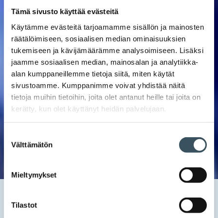
Tämä sivusto käyttää evästeitä
Käytämme evästeitä tarjoamamme sisällön ja mainosten
räätälöimiseen, sosiaalisen median ominaisuuksien
tukemiseen ja kävijämäärämme analysoimiseen. Lisäksi
jaamme sosiaalisen median, mainosalan ja analytiikka-
alan kumppaneillemme tietoja siitä, miten käytät
sivustoamme. Kumppanimme voivat yhdistää näitä
tietoja muihin tietoihin, joita olet antanut heille tai joita on
kerätty, kun olet käyttänyt heidän palvelujaan.
Suostumuksen
Välttämätön
valinta
Mieltymykset
Etusivu
Uutishuone
2022
helmikuu
11
EU-komissio sivuuttamassa kansallisen päätäntävallan
Tilastot
ilmastotyössä