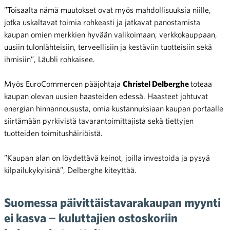
”Toisaalta nämä muutokset ovat myös mahdollisuuksia niille,
jotka uskaltavat toimia rohkeasti ja jatkavat panostamista
kaupan omien merkkien hyvään valikoimaan, verkkokauppaan,
uusiin tulonlähteisiin, terveellisiin ja kestäviin tuotteisiin sekä
ihmisiin”, Läubli rohkaisee.
Myös EuroCommercen pääjohtaja
Christel Delberghe
toteaa
kaupan olevan uusien haasteiden edessä. Haasteet johtuvat
energian hinnannoususta, omia kustannuksiaan kaupan portaalle
siirtämään pyrkivistä tavarantoimittajista sekä tiettyjen
tuotteiden toimitushäiriöistä.
”Kaupan alan on löydettävä keinot, joilla investoida ja pysyä
kilpailukykyisinä”, Delberghe kiteyttää.
Suomessa päivittäistavarakaupan myynti
ei kasva
−
kuluttajien ostoskoriin