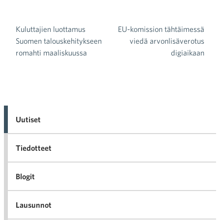
Kuluttajien luottamus
EU-komission tähtäimessä
Artikkelien selaus
Suomen talouskehitykseen
viedä arvonlisäverotus
romahti maaliskuussa
digiaikaan
Uutiset
Tiedotteet
Blogit
Lausunnot