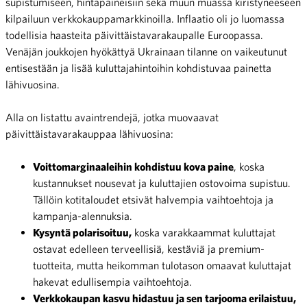
supistumiseen, hintapaineisiin sekä muun muassa kiristyneeseen
kilpailuun verkkokauppamarkkinoilla. Inflaatio oli jo luomassa
todellisia haasteita päivittäistavarakaupalle Euroopassa.
Venäjän joukkojen hyökättyä Ukrainaan tilanne on vaikeutunut
entisestään ja lisää kuluttajahintoihin kohdistuvaa painetta
lähivuosina.
Alla on listattu avaintrendejä, jotka muovaavat
päivittäistavarakauppaa lähivuosina:
Voittomarginaaleihin kohdistuu kova paine
, koska
kustannukset nousevat ja kuluttajien ostovoima supistuu.
Tällöin kotitaloudet etsivät halvempia vaihtoehtoja ja
kampanja-alennuksia.
Kysyntä polarisoituu,
koska varakkaammat kuluttajat
ostavat edelleen terveellisiä, kestäviä ja premium-
tuotteita, mutta heikomman tulotason omaavat kuluttajat
hakevat edullisempia vaihtoehtoja.
Verkkokaupan kasvu hidastuu ja sen tarjooma erilaistuu,