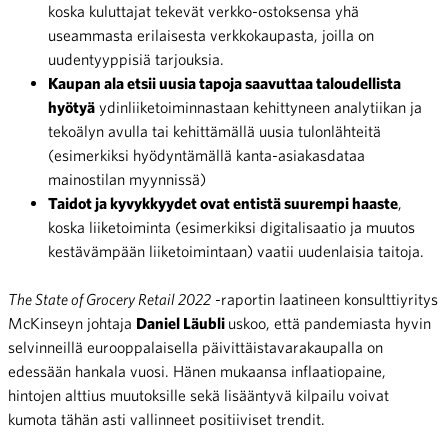
koska kuluttajat tekevät verkko-ostoksensa yhä
useammasta erilaisesta verkkokaupasta, joilla on
uudentyyppisiä tarjouksia.
Kaupan ala etsii uusia tapoja saavuttaa taloudellista
hyötyä
ydinliiketoiminnastaan kehittyneen analytiikan ja
tekoälyn avulla tai kehittämällä uusia tulonlähteitä
(esimerkiksi hyödyntämällä kanta-asiakasdataa
mainostilan myynnissä)
Taidot ja kyvykkyydet ovat entistä suurempi haaste
,
koska liiketoiminta (esimerkiksi digitalisaatio ja muutos
kestävämpään liiketoimintaan) vaatii uudenlaisia taitoja.
The State of Grocery Retail 2022
-raportin laatineen konsulttiyritys
McKinseyn johtaja
Daniel Läubli
uskoo, että pandemiasta hyvin
selvinneillä eurooppalaisella päivittäistavarakaupalla on
edessään hankala vuosi. Hänen mukaansa inflaatiopaine,
hintojen alttius muutoksille sekä lisääntyvä kilpailu voivat
kumota tähän asti vallinneet positiiviset trendit.