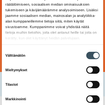
räätälöimiseen, sosiaalisen median ominaisuuksien
tukemiseen ja kävijämäärämme analysoimiseen. Lisäksi
jaamme sosiaalisen median, mainosalan ja analytiikka-
alan kumppaneillemme tietoja siitä, miten käytät
sivustoamme. Kumppanimme voivat yhdistää näitä
tietoja muihin tietoihin, joita olet antanut heille tai joita on
kerätty, kun olet käyttänyt heidän palvelujaan.
Suostumuksen
Välttämätön
valinta
Mieltymykset
Etusivu
Uutishuone
2022
huhtikuu
4
Nämä viisi avaintrendiä muovaavat
Tilastot
päivittäistavarakauppaa lähivuosina
Markkinointi