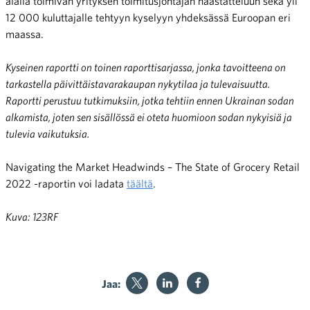
alalla toimivan yrityksen toimitusjohtajan haastatteluun sekä yli
12 000 kuluttajalle tehtyyn kyselyyn yhdeksässä Euroopan eri
maassa.
Kyseinen raportti on toinen raporttisarjassa, jonka tavoitteena on
tarkastella päivittäistavarakaupan nykytilaa ja tulevaisuutta.
Raportti perustuu tutkimuksiin, jotka tehtiin ennen Ukrainan sodan
alkamista, joten sen sisällössä ei oteta huomioon sodan nykyisiä ja
tulevia vaikutuksia.
Navigating the Market Headwinds – The State of Grocery Retail
2022 -raportin voi ladata
täältä
.
Kuva: 123RF
Jaa: