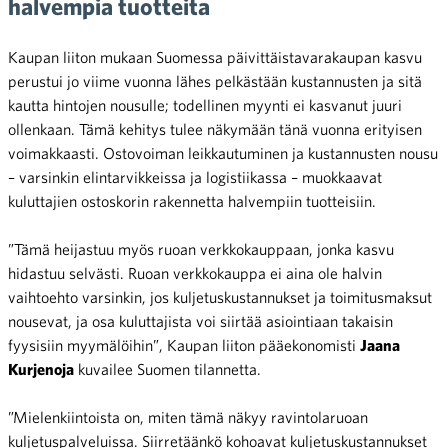
halvempia tuotteita
Kaupan liiton mukaan Suomessa päivittäistavarakaupan kasvu
perustui jo viime vuonna lähes pelkästään kustannusten ja sitä
kautta hintojen nousulle; todellinen myynti ei kasvanut juuri
ollenkaan. Tämä kehitys tulee näkymään tänä vuonna erityisen
voimakkaasti. Ostovoiman leikkautuminen ja kustannusten nousu
– varsinkin elintarvikkeissa ja logistiikassa – muokkaavat
kuluttajien ostoskorin rakennetta halvempiin tuotteisiin.
”Tämä heijastuu myös ruoan verkkokauppaan, jonka kasvu
hidastuu selvästi. Ruoan verkkokauppa ei aina ole halvin
vaihtoehto varsinkin, jos kuljetuskustannukset ja toimitusmaksut
nousevat, ja osa kuluttajista voi siirtää asiointiaan takaisin
fyysisiin myymälöihin”, Kaupan liiton pääekonomisti
Jaana
Kurjenoja
kuvailee Suomen tilannetta.
”Mielenkiintoista on, miten tämä näkyy ravintolaruoan
kuljetuspalveluissa. Siirretäänkö kohoavat kuljetuskustannukset