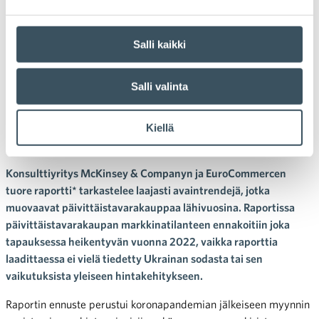
04.04.2022 09:39
Uutiset
hintapaineet
,
korona
,
koronapandemia
,
kuluttajat
,
kustannukset
,
myynti
,
päivittäistavarakauppa
Salli kaikki
Nämä viisi avaintrendiä
muovaavat
Salli valinta
päivittäistavarakauppaa
Kiellä
lähivuosina
Konsulttiyritys McKinsey & Companyn ja EuroCommercen
tuore raportti* tarkastelee laajasti avaintrendejä, jotka
muovaavat päivittäistavarakauppaa lähivuosina. Raportissa
päivittäistavarakaupan markkinatilanteen ennakoitiin joka
tapauksessa heikentyvän vuonna 2022, vaikka raporttia
laadittaessa ei vielä tiedetty Ukrainan sodasta tai sen
vaikutuksista yleiseen hintakehitykseen.
Raportin ennuste perustui koronapandemian jälkeiseen myynnin