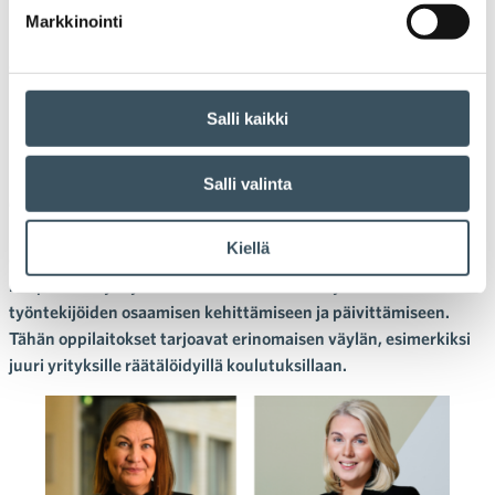
Markkinointi
30.11.2022 12:39
Blogit
#osaamisenkehittäminen
,
ammatillinen koulutus
,
oppilaitosyhteistyö
,
sosiaalinen vastuu
Osaamisen kehittämisellä kohti
Salli kaikki
muuttuvia tarpeita
Salli valinta
Minttu Kilpinen, Moona Naakka
Kaupan alalla osaamistarpeet ovat muutoksessa. Uutta
Kiellä
osaamista edellytetään jatkuvasti, muutokseen vastaamiseksi
kaupan alan yrityksissä tulee kiinnittää erityishuomiota
työntekijöiden osaamisen kehittämiseen ja päivittämiseen.
Tähän oppilaitokset tarjoavat erinomaisen väylän, esimerkiksi
juuri yrityksille räätälöidyillä koulutuksillaan.