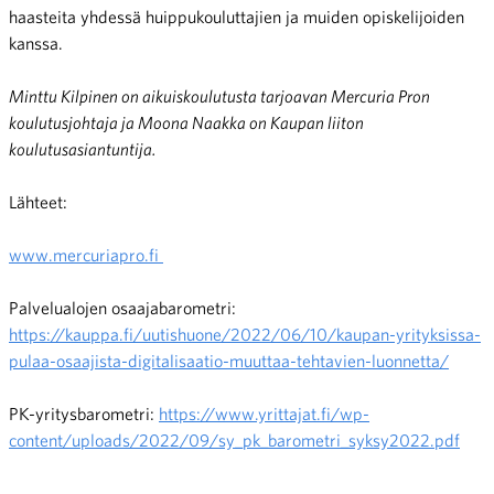
haasteita yhdessä huippukouluttajien ja muiden opiskelijoiden
kanssa.
Minttu Kilpinen on aikuiskoulutusta tarjoavan Mercuria Pron
koulutusjohtaja ja Moona Naakka on Kaupan liiton
koulutusasiantuntija.
Lähteet:
www.mercuriapro.fi
Palvelualojen osaajabarometri:
https://kauppa.fi/uutishuone/2022/06/10/kaupan-yrityksissa-
pulaa-osaajista-digitalisaatio-muuttaa-tehtavien-luonnetta/
PK-yritysbarometri:
https://www.yrittajat.fi/wp-
content/uploads/2022/09/sy_pk_barometri_syksy2022.pdf