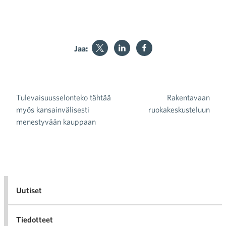
Jaa:
Tulevaisuusselonteko tähtää
Rakentavaan
Artikkelien selaus
myös kansainvälisesti
ruokakeskusteluun
menestyvään kauppaan
Uutiset
Tiedotteet