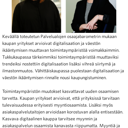
Keväällä toteutetun Palvelualojen osaajabarometrin mukaan
kaupan yritykset arvioivat digitalisaation ja väestön
ikääntymisen muuttavan toimintaympäristöä voimakkaimmin.
Tukkukaupassa tärkeimmiksi toimintaympäristöä muuttaviksi
trendeiksi nostettiin digitalisaation lisäksi vihreä siirtymä ja
ilmastonmuutos. Vähittäiskaupassa puolestaan digitalisaation ja
väestön ikääntymisen rinnalle nousi kaupungistuminen.
Toimintaympäristön muutokset kasvattavat uuden osaamisen
tarvetta. Kaupan yritykset arvioivat, että yrityksissä tarvitaan
tulevaisuudessa erityisesti myyntiosaamista. Lisäksi myös
asiakaspalvelutaitojen arvioidaan korostuvan alalla entisestään.
Kasvava digitaalinen kauppa tarvitsee myynnin ja
asiakaspalvelun osaamista kanavasta riippumatta. Myyntiä ja