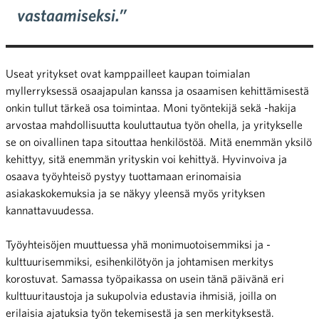
vastaamiseksi.”
Useat yritykset ovat kamppailleet kaupan toimialan
myllerryksessä osaajapulan kanssa ja osaamisen kehittämisestä
onkin tullut tärkeä osa toimintaa. Moni työntekijä sekä -hakija
arvostaa mahdollisuutta kouluttautua työn ohella, ja yritykselle
se on oivallinen tapa sitouttaa henkilöstöä. Mitä enemmän yksilö
kehittyy, sitä enemmän yrityskin voi kehittyä. Hyvinvoiva ja
osaava työyhteisö pystyy tuottamaan erinomaisia
asiakaskokemuksia ja se näkyy yleensä myös yrityksen
kannattavuudessa.
Työyhteisöjen muuttuessa yhä monimuotoisemmiksi ja -
kulttuurisemmiksi, esihenkilötyön ja johtamisen merkitys
korostuvat. Samassa työpaikassa on usein tänä päivänä eri
kulttuuritaustoja ja sukupolvia edustavia ihmisiä, joilla on
erilaisia ajatuksia työn tekemisestä ja sen merkityksestä.