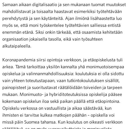
Samaan aikaan digitalisaatio ja sen mukanaan tuomat muutokset
mahdollistavat ja toisaalta haastavat esimerkiksi työtehtävään
perehdytystä ja sen käytänteitä. Ajan ilmiönä lisähaastetta luo
myös se, että moni työskentelee työtehtävien salliessa entistä
enemmän etänä. Siksi onkin tärke
ää
, että osaamista kehitetään
organisaation jokaisella tasolla, eikä vain työsuhteen
alkutaipaleella.
Koronapandemia siirsi opintoja verkkoon, ja etäopiskelusta tuli
arkea. Tämä tarkoittaa yksilön kannalta yhä monimuotoisempaa
opiskelua ja valinnanmahdollisuuksia: koulutuksia ei olla sidottu
vain yhteen toteutustapaan, vaan tutkintokoulutuksen sisällöt,
painopisteet ja suoritustavat räätälöidään toiveiden ja tarpeen
mukaan. Monimuoto- ja hybriditoteutuksissa opiskelija pääsee
kokemaan opiskelun iloa sekä paikan päällä että etäopintoina.
Opiskelu verkossa on vastuullista ja aikaa säästävää, kun
ihmisten ei tarvitse kulkea matkojen päähän – opiskella voi
missä päin Suomea tahansa. Kun koulutus on oikeasti verkkoon
räätälöityä, se on myös vuorovaikutteista ja monipuolista.