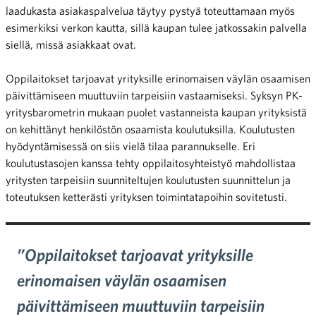
laadukasta asiakaspalvelua täytyy pystyä toteuttamaan myös
esimerkiksi verkon kautta, sillä kaupan tulee jatkossakin palvella
siellä, missä asiakkaat ovat.
Oppilaitokset tarjoavat yrityksille erinomaisen väylän osaamisen
päivittämiseen muuttuviin tarpeisiin vastaamiseksi. Syksyn PK-
yritysbarometrin mukaan puolet vastanneista kaupan yrityksistä
on kehittänyt henkilöstön osaamista koulutuksilla. Koulutusten
hyödyntämisessä on siis vielä tilaa parannukselle. Eri
koulutustasojen kanssa tehty oppilaitosyhteistyö mahdollistaa
yritysten tarpeisiin suunniteltujen koulutusten suunnittelun ja
toteutuksen ketterästi yrityksen toimintatapoihin sovitetusti.
”Oppilaitokset tarjoavat yrityksille
erinomaisen väylän osaamisen
päivittämiseen muuttuviin tarpeisiin