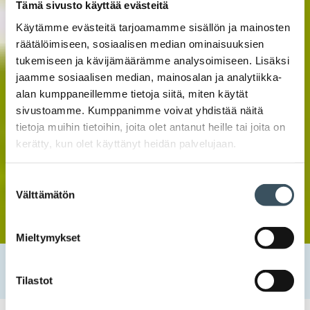
Tämä sivusto käyttää evästeitä
Käytämme evästeitä tarjoamamme sisällön ja mainosten
räätälöimiseen, sosiaalisen median ominaisuuksien
tukemiseen ja kävijämäärämme analysoimiseen. Lisäksi
jaamme sosiaalisen median, mainosalan ja analytiikka-
alan kumppaneillemme tietoja siitä, miten käytät
sivustoamme. Kumppanimme voivat yhdistää näitä
tietoja muihin tietoihin, joita olet antanut heille tai joita on
kerätty, kun olet käyttänyt heidän palvelujaan.
Suostumuksen
Välttämätön
valinta
Mieltymykset
Etusivu
Uutishuone
2022
marraskuu
30
Osaamisen kehittämisellä kohti muuttuvia tarpeita
Tilastot